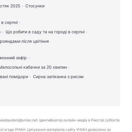
стяк 2025
Стосунки
 в серпні
в
Що робити в саду та на городі в серпні
рояндами після цвітіння
имонний зефір
Малосольні кабачки за 20 хвилин
вані помідори
Сирна запіканка з рисом
eadquoters@unian.net. Ідентифікатор онлайн-медіа в Реєстрі суб’єктів
ої згоди УНІАН. Цитування матеріалів сайту УНІАН дозволено за