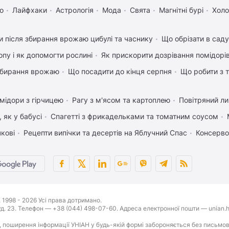
о
Лайфхаки
Астрологія
Мода
Свята
Магнітні бурі
Холо
 після збирання врожаю цибулі та часнику
Що обрізати в саду
пу і як допомогти рослині
Як прискорити дозрівання помідорі
 збирання врожаю
Що посадити до кінця серпня
Що робити з т
мідори з гірчицею
Рагу з м'ясом та картоплею
Повітряний л
 як у бабусі
Спагетті з фрикадельками та томатним соусом
чкові
Рецепти випічки та десертів на Яблучний Спас
Консерво
1998 - 2026 Усі права дотримано.
буд. 23. Телефон — +38 (044) 498-07-60. Адреса електронної пошти — unian.h
 поширення інформації УНІАН у будь-якій формі забороняється без письмов