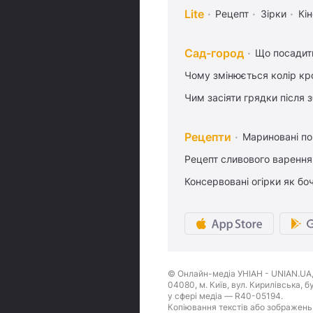
Lite
Рецепт
Зірки
Кін
Сад-город
Що посадити
Чому змінюється колір кро
Чим засіяти грядки після
Рецепти
Мариновані по
Рецепт сливового варення,
Консервовані огірки як бо
© Онлайн-медіа УНІАН - UNIAN.UA, 
04080, м. Київ, вул. Кирилівська, 
у сфері медіа — R40-05194.
Копіювання текстів або зображень,