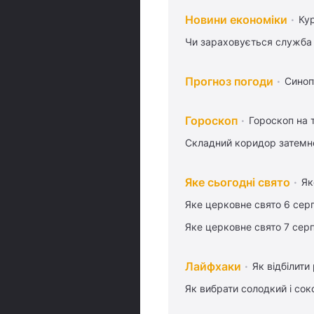
Новини економіки
Ку
Чи зараховується служба 
Прогноз погоди
Синоп
Гороскоп
Гороскоп на
Складний коридор затемне
Яке сьогодні свято
Як
Яке церковне свято 6 сер
Яке церковне свято 7 сер
Лайфхаки
Як відбілити
Як вибрати солодкий і сок