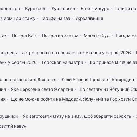
рс долара
Курс євро
Курс валют
Біткоіни-курс
Тарифи на
в армії до стажу
Тарифи на газ
Укрзалізниця
тик
Погода Київ
Погода на завтра
Магнітні бурі
Погода н
 тиждень
астропрогноз на сонячне затемнення у серпні 2026
нь у серпні 2026
Гороскоп на завтра
Що принесе місячне з
е церковне свято 8 серпня
Коли Успіння Пресвятої Богородиці
пня
Яке церковне свято 9 серпня
Що святять на Яблучний Сп
пня
Що не можна робити на Медовий, Яблучний та Горіховий С
 рушники
Як заготовити м'яту на зиму, щоб зберегти свіжість
овитий кавун