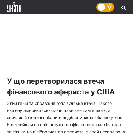
У що перетворилася втеча
фінансового афериста у США
Злий геній та справжня голлівудська втеча. Такого
екшену американські копи давно не пам'ятають, а
звичайній людині побачити подібне можна хіба що у кіно.
Копи вийшли на слід потужного фінансового махінатора
та тільки-но підібралися до афериста, як той несподівано