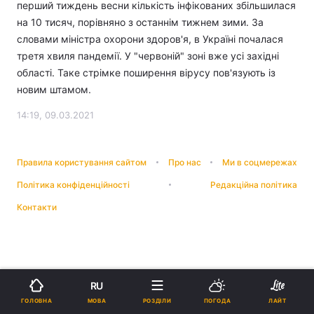
перший тиждень весни кількість інфікованих збільшилася
на 10 тисяч, порівняно з останнім тижнем зими. За
словами міністра охорони здоров'я, в Україні почалася
третя хвиля пандемії. У "червоній" зоні вже усі західні
області. Таке стрімке поширення вірусу пов'язують із
новим штамом.
14:19, 09.03.2021
Правила користування сайтом
Про нас
Ми в соцмережах
Політика конфіденційності
Редакційна політика
Контакти
RU
МОВА
ГОЛОВНА
РОЗДІЛИ
ПОГОДА
ЛАЙТ