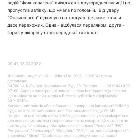
водій "Фольксвагена" виїжджав з другорядної вулиці і не
пропустив автівку, що мчала по головній. Від удару
"Фольксваген" відкинуло на тротуар, де саме стояли
двоє перехожих. Одна - відбулася переляком, друга -
зараз у лікарні у стані середньої тяжкості.
20:41, 13.01.2022
© Онлайн-медіа УНІАН - UNIAN.UA, 1998 - 2026 Усі права
дотримано.
04080, м. Київ, вул. Кирилівська, буд. 23. Телефон — +38 (044) 498-
07-60. Адреса електронної пошти — unian.headquoters@unian.net.
Ідентифікатор онлайн-медіа в Реєстрі суб’єктів у сфері медіа —
R40-05194.
Копіювання текстів або зображень, поширення інформації УНІАН у
будь-якій формі забороняється без письмової згоди УНІАН.
Цитування матеріалів сайту УНІАН дозволено за умови відкритого
для пошукових систем гіперпосилання на конкретний матеріал не
нижче другого абзацу. Матеріали з позначкою "Реклама", "НК",
"Актуально", "Точка зору", "Офіційно", "PR", "партнерський проект" і
в розділах "Вікно", "Особлива тема" публікуються на правах