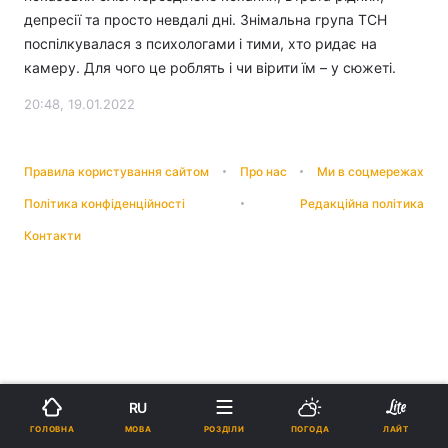
депресії та просто невдалі дні. Знімальна група ТСН
поспілкувалася з психологами і тими, хто ридає на
камеру. Для чого це роблять і чи вірити їм – у сюжеті.
20:48, 19.01.2022
Правила користування сайтом
Про нас
Ми в соцмережах
Політика конфіденційності
Редакційна політика
Контакти
RU
МОВА
ГОЛОВНА
РОЗДІЛИ
ПОГОДА
ЛАЙТ