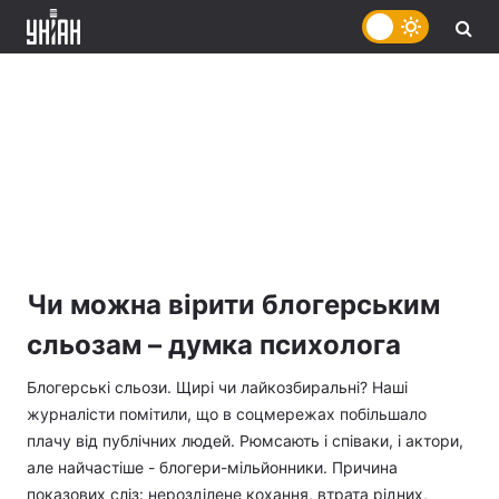
Чи можна вірити блогерським
сльозам – думка психолога
Блогерські сльози. Щирі чи лайкозбиральні? Наші
журналісти помітили, що в соцмережах побільшало
плачу від публічних людей. Рюмсають і співаки, і актори,
але найчастіше - блогери-мільйонники. Причина
показових сліз: нерозділене кохання, втрата рідних,