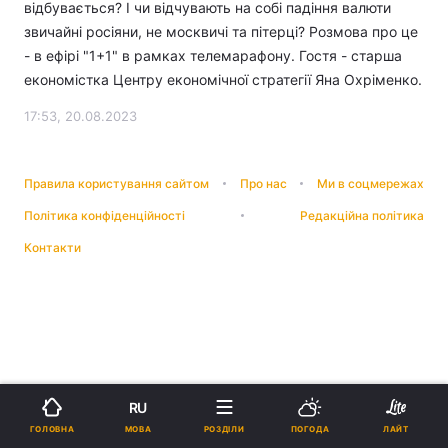
відбувається? І чи відчувають на собі падіння валюти
звичайні росіяни, не москвичі та пітерці? Розмова про це
- в ефірі "1+1" в рамках телемарафону. Гостя - старша
економістка Центру економічної стратегії Яна Охріменко.
17:53, 20.08.2023
Правила користування сайтом
Про нас
Ми в соцмережах
Політика конфіденційності
Редакційна політика
Контакти
RU
МОВА
ГОЛОВНА
РОЗДІЛИ
ПОГОДА
ЛАЙТ