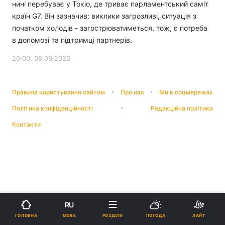
нині перебуває у Токіо, де триває парламентський саміт
країн G7. Він зазначив: виклики загрозливі, ситуація з
початком холодів - загострюватиметься, тож, є потреба
в допомозі та підтримці партнерів.
20:00, 08.09.2023
Правила користування сайтом
Про нас
Ми в соцмережах
Політика конфіденційності
Редакційна політика
Контакти
RU
МОВА
ГОЛОВНА
РОЗДІЛИ
ПОГОДА
ЛАЙТ