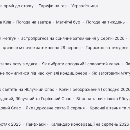
в армії до стажу
Тарифи на газ
Укрзалізниця
а Київ
Погода на завтра
Магнітні бурі
Погода на тиждень
й Нептун
астропрогноз на сонячне затемнення у серпні 2026
 принесе місячне затемнення 28 серпня
Гороскоп на тиждень
запах поту з одягу
Як вибрати солодкий і соковитий кавун
Як
 не помилитися під час купівлі кондиціонера
Як заготовити м'ят
 святять на Яблучний Спас
Коли Преображення Господнє 202
довий, Яблучний та Горіховий Спас
Вітання та листівки з Ябл
довий Спас
Яке церковне свято 6 серпня
Красиві вітання та
остяк 2025
Лайфхаки
Календар консервації на серпень 2026