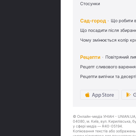
Стосунки
Сад-город
Що робити в
Що посадити після збиран
Чому змінюється колір кро
Рецепти
Повітряний ли
Рецепт сливового варення,
Рецепти випічки та десерт
© Онлайн-медіа УНІАН - UNIAN.UA, 
04080, м. Київ, вул. Кирилівська, 
у сфері медіа — R40-05194.
Копіювання текстів або зображень,
умови відкритого для пошукових си