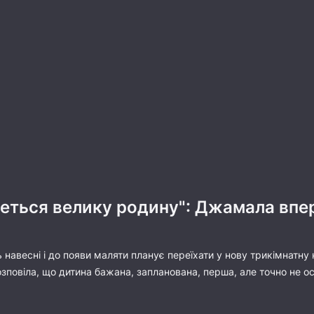
четься велику родину": Джамала впе
навесні і до появи маляти планує переїхати у нову трикімнатну 
озповіла, що дитина бажана, запланована, перша, але точно не о