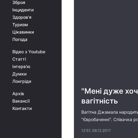
Зброя
Інциденти
Здоров'я
Туризм
Цікавинки
Погода
Відео з Youtube
Статті
Інтерв'ю
Думки
Лонгріди
"Мені дуже хо
Архів
вагітність
Вакансії
Контакти
Вагітна Джамала народить 
"Євробаченні". Співачка р
12:57, 08.12.2017