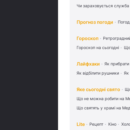
Чи зараховується служба 
Прогноз погоди
Погод
Гороскоп
Ретроградни
Гороскоп на сьогодні
Що
Лайфхаки
Як прибрати 
Як відбілити рушники
Як
Яке сьогодні свято
Що
Що не можна робити на Ме
Що святять у храмі на Ме
Lite
Рецепт
Кіно
Хол