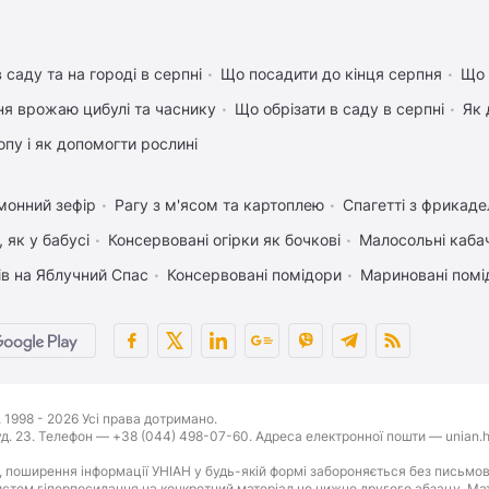
 саду та на городі в серпні
Що посадити до кінця серпня
Що 
ня врожаю цибулі та часнику
Що обрізати в саду в серпні
Як 
пу і як допомогти рослині
монний зефір
Рагу з м'ясом та картоплею
Спагетті з фрикад
 як у бабусі
Консервовані огірки як бочкові
Малосольні каба
ів на Яблучний Спас
Консервовані помідори
Мариновані помі
1998 - 2026 Усі права дотримано.
буд. 23. Телефон — +38 (044) 498-07-60. Адреса електронної пошти — unian.h
 поширення інформації УНІАН у будь-якій формі забороняється без письмов
стем гіперпосилання на конкретний матеріал не нижче другого абзацу. Матер