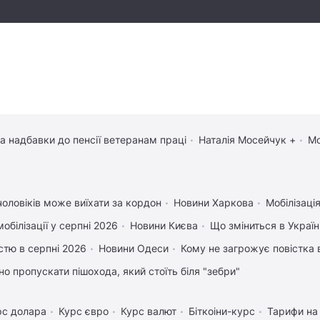
та надбавки до пенсії ветеранам праці
Наталія Мосейчук +
Мо
чоловіків може виїхати за кордон
Новини Харкова
Мобілізація
обілізації у серпні 2026
Новини Києва
Що зміниться в Україні
істю в серпні 2026
Новини Одеси
Кому не загрожує повістка 
но пропускати пішохода, який стоїть біля "зебри"
рс долара
Курс євро
Курс валют
Біткоіни-курс
Тарифи на