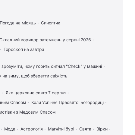
Погода на місяць
Синоптик
Складний коридор затемнень у серпні 2026
Гороскоп на завтра
 зрозуміти, чому горить сигнал "Check" у машині
у на зиму, щоб зберегти свіжість
6
Яке церковне свято 7 серпня
учним Спасом
Коли Успіння Пресвятої Богородиці
 листівки з Медовим Спасом
Мода
Астрологія
Магнітні бурі
Свята
Зірки