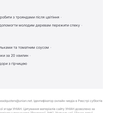
робити з трояндами після цвітіння
допомогти молодим деревам пережити спеку
ельками та томатним соусом
чки за 20 хвилин
дори з гірчицею
eadquoters@unian.net. Ідентифікатор онлайн-медіа в Реєстрі суб’єктів
ої згоди УНІАН. Цитування матеріалів сайту УНІАН дозволено за
іали з позначкою "Реклама", "НК", "Актуально", "Точка зору",