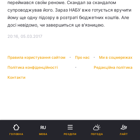
переймався своїм реноме. Скандал за скандалом
супроводжував його. Зараз НАБУ вже готується вручити
йому ще одну підозру в розтраті бюджетних коштів. Але
досі невідомо, чи завершиться це в'язницею.
20:16, 05.03.2017
Правила користування сайтом
Про нас
Ми в соцмережах
Політика конфіденційності
Редакційна політика
Контакти
RU
МОВА
ГОЛОВНА
РОЗДІЛИ
ПОГОДА
ЛАЙТ