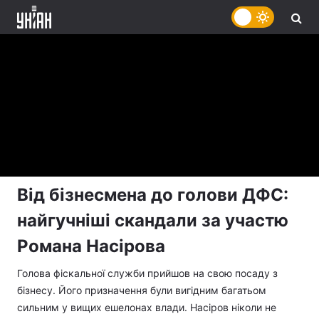
Від бізнесмена до голови ДФС:
найгучніші скандали за участю
Романа Насірова
Голова фіскальної служби прийшов на свою посаду з
бізнесу. Його призначення були вигідним багатьом
сильним у вищих ешелонах влади. Насіров ніколи не