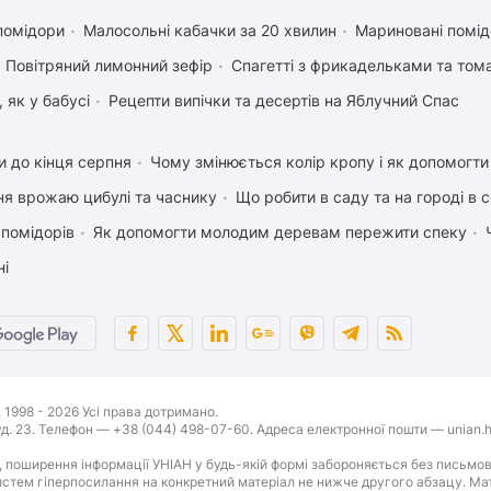
помідори
Малосольні кабачки за 20 хвилин
Мариновані помід
Повітряний лимонний зефір
Спагетті з фрикадельками та том
 як у бабусі
Рецепти випічки та десертів на Яблучний Спас
 до кінця серпня
Чому змінюється колір кропу і як допомогти
ня врожаю цибулі та часнику
Що робити в саду та на городі в с
 помідорів
Як допомогти молодим деревам пережити спеку
ні
1998 - 2026 Усі права дотримано.
буд. 23. Телефон — +38 (044) 498-07-60. Адреса електронної пошти — unian.h
 поширення інформації УНІАН у будь-якій формі забороняється без письмов
стем гіперпосилання на конкретний матеріал не нижче другого абзацу. Матер