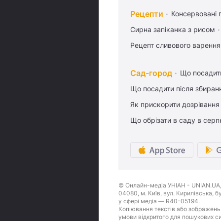
Рецепти
Консервовані 
Сирна запіканка з рисом
Рецепт сливового варення,
Сад-город
Що посадити
Що посадити після збиран
Як прискорити дозрівання
Що обрізати в саду в серп
© Онлайн-медіа УНІАН - UNIAN.UA, 
04080, м. Київ, вул. Кирилівська, 
у сфері медіа — R40-05194.
Копіювання текстів або зображень,
умови відкритого для пошукових си