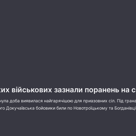
их військових зазнали поранень на 
ула доба виявилася найгарячішою для приазовних сіл. Під гран
го Докучаївська бойовики били по Новотроїцькому та Богданівці