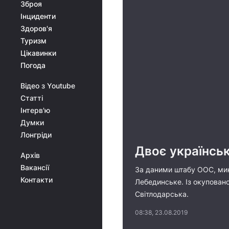
Зброя
Інциденти
Здоров'я
Туризм
Цікавинки
Погода
Відео з Youtube
Статті
Інтерв'ю
Думки
Лонгріди
Двоє українськ
Архів
Вакансії
За даними штабу ООС, мин
Контакти
Лебединське. Із окуповано
Світлодарська.
08:38, 23.08.2019