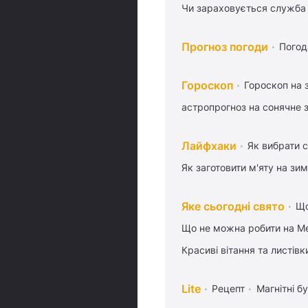
Чи зараховується служба 
Прогноз погоди
Погод
Гороскоп
Гороскоп на 
астропрогноз на сонячне 
Лайфхаки
Як вибрати с
Як заготовити м'яту на зи
Яке сьогодні свято
Що
Що не можна робити на Ме
Красиві вітання та листі
Lite
Рецепт
Магнітні бу