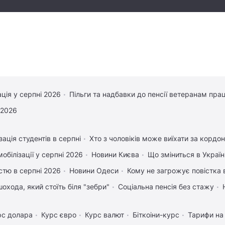
ація у серпні 2026
Пільги та надбавки до пенсії ветеранам прац
 2026
зація студентів в серпні
Хто з чоловіків може виїхати за кордон
обілізації у серпні 2026
Новини Києва
Що зміниться в Україні
істю в серпні 2026
Новини Одеси
Кому не загрожує повістка 
охода, який стоїть біля "зебри"
Соціальна пенсія без стажу
рс долара
Курс євро
Курс валют
Біткоіни-курс
Тарифи на