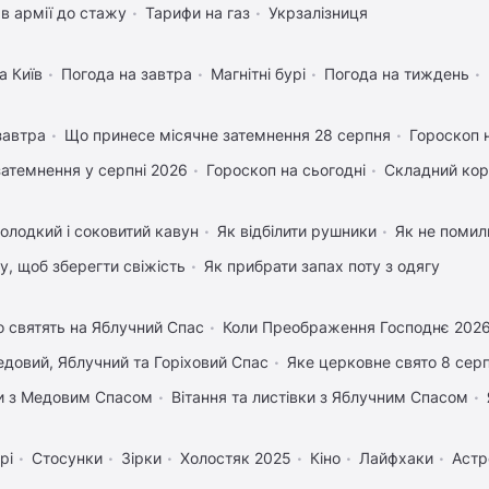
в армії до стажу
Тарифи на газ
Укрзалізниця
а Київ
Погода на завтра
Магнітні бурі
Погода на тиждень
завтра
Що принесе місячне затемнення 28 серпня
Гороскоп 
затемнення у серпні 2026
Гороскоп на сьогодні
Складний кор
олодкий і соковитий кавун
Як відбілити рушники
Як не помили
му, щоб зберегти свіжість
Як прибрати запах поту з одягу
 святять на Яблучний Спас
Коли Преображення Господнє 202
довий, Яблучний та Горіховий Спас
Яке церковне свято 8 сер
вки з Медовим Спасом
Вітання та листівки з Яблучним Спасом
рі
Стосунки
Зірки
Холостяк 2025
Кіно
Лайфхаки
Астр