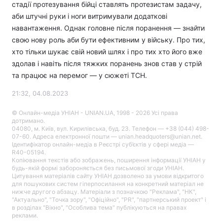
стадії протезування бійці ставлять протезистам задачу,
аби штучні руки і ноги витримували додаткові
навантаження. Однак головне після поранення — знайти
свою нову роль аби бути ефективним у війську. Про тих,
хто тільки шукає свій новий шлях і про тих хто його вже
здолав і навіть після тяжких поранень знов став у стрій
та працює на перемог — у сюжеті ТСН.
21:32, 04.08.2023
© Онлайн-медіа УНІАН - UNIAN.UA, 1998 - 2026 Усі права
дотримано.
04080, м. Київ, вул. Кирилівська, буд. 23. Телефон — +38 (044) 498-
07-60. Адреса електронної пошти — unian.headquoters@unian.net.
Ідентифікатор онлайн-медіа в Реєстрі суб’єктів у сфері медіа —
R40-05194.
Копіювання текстів або зображень, поширення інформації УНІАН у
будь-якій формі забороняється без письмової згоди УНІАН.
Цитування матеріалів сайту УНІАН дозволено за умови відкритого
для пошукових систем гіперпосилання на конкретний матеріал не
нижче другого абзацу. Матеріали з позначкою "Реклама", "НК",
"Актуально", "Точка зору", "Офіційно", "PR", "партнерський проект" і
в розділах "Вікно", "Особлива тема" публікуються на правах
реклами.