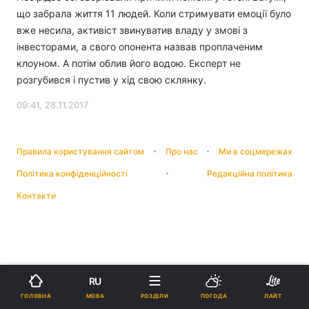
що забрала життя 11 людей. Коли стримувати емоції було
вже несила, активіст звинуватив владу у змові з
інвесторами, а свого опонента назвав проплаченим
клоуном. А потім облив його водою. Експерт не
розгубився і пустив у хід свою склянку.
09:41, 28.11.2017
Правила користування сайтом
Про нас
Ми в соцмережах
Політика конфіденційності
Редакційна політика
Контакти
RU
МОВА
ГОЛОВНА
РОЗДІЛИ
ПОГОДА
ЛАЙТ