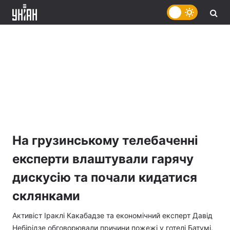
На грузинському телебаченні
експерти влаштували гарячу
дискусію та почали кидатися
склянками
Активіст Іраклі Какабадзе та економічний експерт Давід
Небірідзе обговорювали причини пожежі у готелі Батумі,