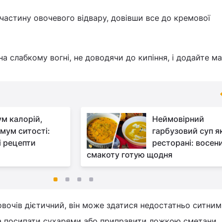
частину овочевого відвару, довівши все до кремової
на слабкому вогні, не доводячи до кипіння, і додайте м
ум калорій,
Неймовірний
мум ситості:
гарбузовий суп як
і рецепти
ресторані: восен
смакоту готую щодня
овочів дієтичний, він може здатися недостатньо ситним
на посипати сухарями або приправити ложкою сметани.