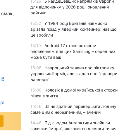
15:26
5 найдешевших напрямків Європи
для відпочинку у 2026 році: оновлений
рейтинг
 смак,
15:22
У 1984 році Британія навмисно
врізала поїзд у ядерний контейнер: навіщо
це зробили
15:19
Android 17 стане останнім
оновленням для цих Samsung – серед них
може бути ваш
15:08
Навроцький заявив про підтримку
української армії, але згадав про "прапори
іб
Бандери"
15:00
Чоловік відомої української акторки
пішов з життя
рі
14:56
ШІ не здатний перевершити людину і
саме цим є небезпечним, – вчений
14:46
Під льодом Антарктиди знайшли
залишки "моря", яке зникло десятки тисяч