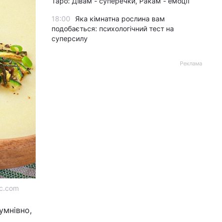
Таро: Дівам - суперечки, Ракам - емоції
18:00
Яка кімнатна рослина вам
подобається: психологічний тест на
суперсилу
Реклама
ic.com
умнівно,