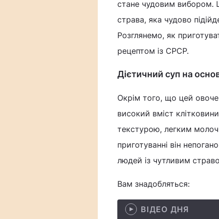
стане чудовим вибором. Ц
страва, яка чудово підійд
Розглянемо, як приготува
рецептом із СРСР.
Дієтичний суп на основ
Окрім того, що цей овоче
високий вміст клітковини
текстурою, легким молоч
приготуванні він непоган
людей із чутливим страв
Вам знадобляться:
ВІДЕО ДНЯ