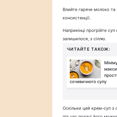
Влийте гаряче молоко та 
консистенції.
Наприкінці прогрійте суп 
залишилося, з сіллю.
ЧИТАЙТЕ ТАКОЖ:
Сподобається навіть
Мінім
тим, хто не любить
макси
гарбуз: простий
прост
 крем-суп за 30 хвилин
сочевичного супу
Оскільки цей крем-суп з 
під час подачі його мож