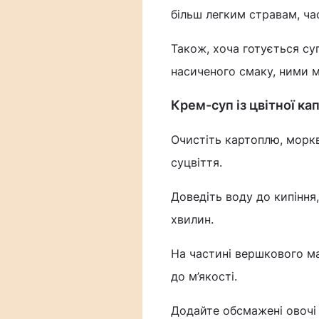
більш легким стравам, ча
Також, хоча готується су
насиченого смаку, ними м
Крем-суп із цвітної ка
Очистіть картоплю, моркв
суцвіття.
Доведіть воду до кипіння,
хвилин.
На частині вершкового ма
до м’якості.
Додайте обсмажені овочі 