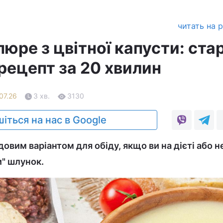
читать на 
юре з цвітної капусти: ста
рецепт за 20 хвилин
.07.26
3 хв.
3130
іться на нас в Google
овим варіантом для обіду, якщо ви на дієті або н
" шлунок.