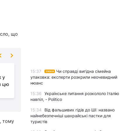
асло, що
Суп із плавленими
15:37
Чи справді вигідна сімейна
УНІАН
 у
сирками обожнюють
упаковка: експерти розкрили неочевидний
нюанс
и цю
навіть діти: готую,
коли в холодильнику порожньо
г
15:36
Українське питання розкололо Італію
навпіл, - Politico
15:34
Від фальшивих гідів до ШІ: названо
найнебезпечніші шахрайські пастки для
, тому
туристів