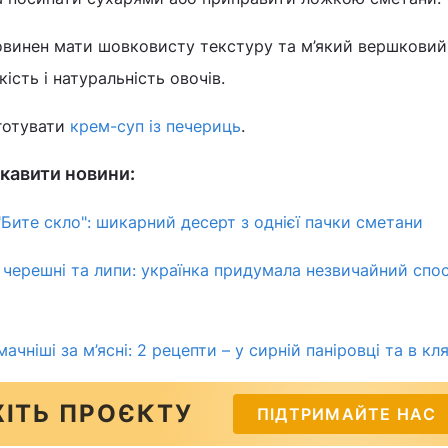
повинен мати шовковисту текстуру та м’який вершковий
ість і натуральність овочів.
иготувати
крем-суп із печериць
.
кавити новини:
"Бите скло": шикарний десерт з однієї пачки сметани
з черешні та липи: українка придумала незвичайний спос
мачніші за м’ясні: 2 рецепти – у сирній паніровці та в кля
ІТЬ ПРОЄКТУ
ПІДТРИМАЙТЕ НАС