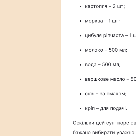
картопля – 2 шт;
морква – 1 шт;
цибуля ріпчаста – 1 ш
молоко – 500 мл;
вода – 500 мл;
вершкове масло – 50
сіль – за смаком;
кріп – для подачі.
Оскільки цей суп-пюре ово
бажано вибирати уважно –