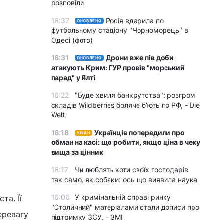
розповіли
16:37
Росія вдарила по
ОНОВЛЕНО
футбольному стадіону "Чорноморець" в
Одесі (фото)
16:31
Дрони вже пів доби
ОНОВЛЕНО
атакують Крим: ГУР провів "морський
парад" у Ялті
16:22
"Буде хвиля банкрутства": розгром
складів Wildberries боляче бʼють по РФ, - Die
Welt
16:18
Українців попередили про
УНІАН
обман на касі: що робити, якщо ціна в чеку
вища за цінник
16:17
Чи люблять коти своїх господарів
так само, як собаки: ось що виявила наука
16:06
У кримінальній справі ринку
та. Її
"Столичний" матеріалами стали дописи про
еревагу
підтримку ЗСУ, - ЗМІ