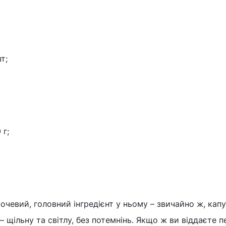
т;
 г;
чевий, головний інгредієнт у ньому – звичайно ж, капус
 щільну та світлу, без потемнінь. Якщо ж ви віддаєте п