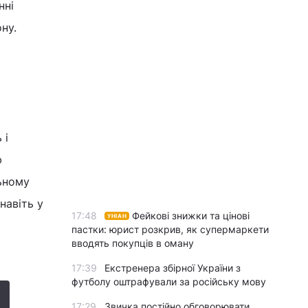
нні
ну.
 і
ю
ьному
навіть у
17:48
Фейкові знижки та цінові
УНІАН
пастки: юрист розкрив, як супермаркети
вводять покупців в оману
17:39
Екстренера збірної України з
футболу оштрафували за російську мову
17:29
Звичка постійно обговорювати