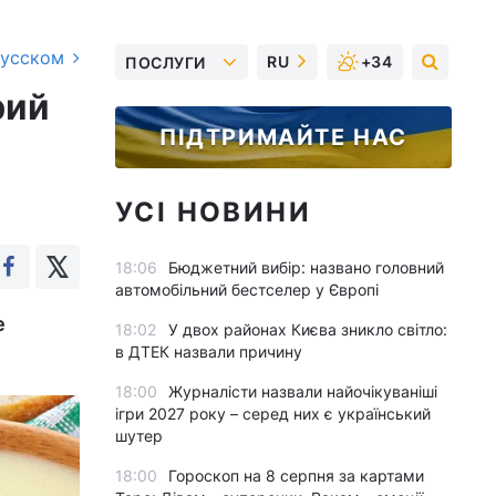
русском
RU
+34
ПОСЛУГИ
рий
ПІДТРИМАЙТЕ НАС
УСІ НОВИНИ
18:06
Бюджетний вибір: названо головний
автомобільний бестселер у Європі
е
18:02
У двох районах Києва зникло світло:
в ДТЕК назвали причину
18:00
Журналісти назвали найочікуваніші
ігри 2027 року – серед них є український
шутер
18:00
Гороскоп на 8 серпня за картами