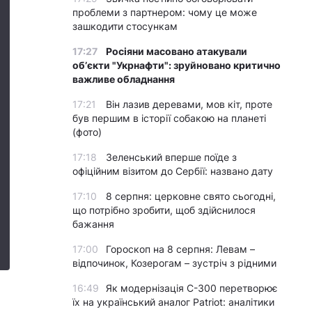
проблеми з партнером: чому це може
зашкодити стосункам
17:27
Росіяни масовано атакували
обʼєкти "Укрнафти": зруйновано критично
важливе обладнання
17:21
Він лазив деревами, мов кіт, проте
був першим в історії собакою на планеті
(фото)
17:18
Зеленський вперше поїде з
офіційним візитом до Сербії: названо дату
17:10
8 серпня: церковне свято сьогодні,
що потрібно зробити, щоб здійснилося
бажання
17:00
Гороскоп на 8 серпня: Левам –
відпочинок, Козерогам – зустріч з рідними
16:49
Як модернізація С-300 перетворює
їх на український аналог Patriot: аналітики