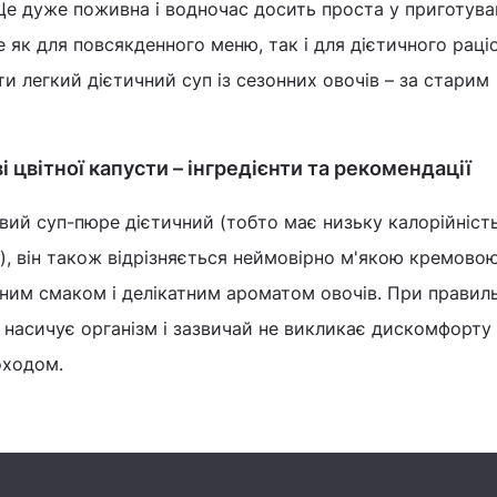
е дуже поживна і водночас досить проста у приготува
е як для повсякденного меню, так і для дієтичного раціо
ти легкий дієтичний суп із сезонних овочів – за старим
і цвітної капусти – інгредієнти та рекомендації
вий суп-пюре дієтичний (тобто має низьку калорійність
), він також відрізняється неймовірно м'якою кремово
ним смаком і делікатним ароматом овочів. При правил
о насичує організм і зазвичай не викликає дискомфорту 
оходом.