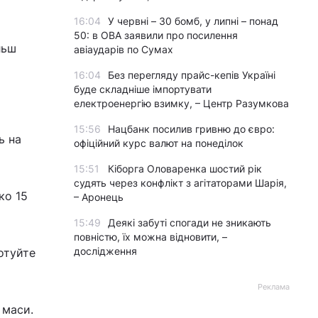
16:04
У червні – 30 бомб, у липні – понад
50: в ОВА заявили про посилення
льш
авіаударів по Сумах
16:04
Без перегляду прайс-кепів Україні
буде складніше імпортувати
електроенергію взимку, – Центр Разумкова
15:56
Нацбанк посилив гривню до євро:
ь на
офіційний курс валют на понеділок
15:51
Кіборга Оловаренка шостий рік
судять через конфлікт з агітаторами Шарія,
ко 15
– Аронець
15:49
Деякі забуті спогади не зникають
повністю, їх можна відновити, –
дослідження
отуйте
Реклама
 маси.