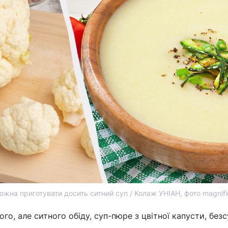
можна приготувати досить ситний суп / Колаж УНІАН, фото magnif
го, але ситного обіду, суп-пюре з цвітної капусти, безс