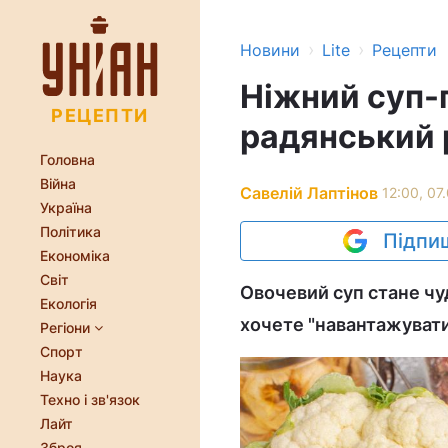
›
›
Новини
Lite
Рецепти
Ніжний суп-п
РЕЦЕПТИ
радянський 
Головна
Війна
Савелій Лаптінов
12:00, 07
Україна
Політика
Підпиш
Економіка
Світ
Овочевий суп стане чуд
Екологія
хочете "навантажувати
Регіони
Спорт
Наука
Техно і зв'язок
Лайт
Зброя