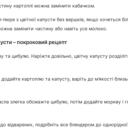
стину картоплі можна замінити кабачком.
п-пюре з цвітної капусти без вершків, якщо хочеться бі
ожна замінити частину або навіть усе молоко.
пусти – покроковий рецепт
у та цибулю. Наріжте довільно, цвітну капусту розділіт
 додайте картоплю та капусту, варіть до м’якості близь
сла злегка обсмажте цибулю, потім додайте моркву і г
до відварених, подрібніть все блендером до однорідної