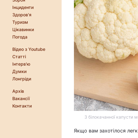
Інциденти
Здоров'я
Туризм
Цікавинки
Погода
Відео з Youtube
Статті
Інтерв'ю
Думки
Лонгріди
Архів
Вакансії
Контакти
З білокачанної капусти 
Якщо вам захотілося легко