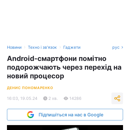
›
›
Новини
Техно і зв'язок
Гаджети
рус
Android-смартфони помітно
подорожчають через перехід на
новий процесор
ДЕНИС ПОНОМАРЕНКО
16:03, 19.05.24
2 хв.
14286
Підпишіться на нас в Google