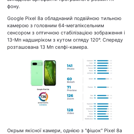
фону.
Google Pixel 8a обладнаний подвійною тильною
камерою з головним 64-мегапіксельним
сенсором з оптичною стабілізацією зображення і
13-Мп надширіком з кутом огляду 120°. Спереду
розташована 13 Мп селфі-камера.
Окрым якісної камери, однією з "фішок" Pixel 8a