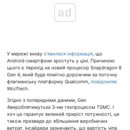
ad
У мережі знову
з'явилася інформація
, що
Android-смартфони зростуть у ціні. Причиною
цього є перехід на новий процесор Snapdragon 8
Gen 4, який буде помітно дорожчим за поточну
флагманську платформу Qualcomm,
повідомляє
Wccftech.
Згідно з попередніми даними, Gen
4
вироблятимуть
за 3-нм техпроцесом TSMC. І
хоч це гарантує великий приріст потужності, це
також призведе до збільшення виробничих
витрат. Інсайдери зазначають, що вартість чіпа