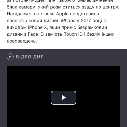
за поточні моделі, він також отримає змінений
блок камери, який розміститься ззаду по центру.
Лонгріди
Нагадаємо, востаннє Apple представила
повністю новий дизайн iPhone у 2017 році з
Відео з Youtube
Статті
виходом iPhone X, який приніс безрамковий
дизайн з Face ID замість Touch ID і безліч інших
Інтерв'ю
Думки
нововведень.
Архів
Вакансії
ВІДЕО ДНЯ
Контакти
Послуги
Play
Video