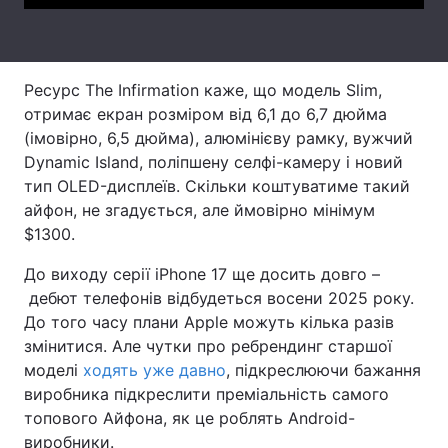
Тема оформлення
Ресурс The Infirmation каже, що модель Slim,
отримає екран розміром від 6,1 до 6,7 дюйма
(імовірно, 6,5 дюйма), алюмінієву рамку, вужчий
Dynamic Island, поліпшену селфі-камеру і новий
тип OLED-дисплеїв. Скільки коштуватиме такий
айфон, не згадується, але ймовірно мінімум
$1300.
До виходу серії iPhone 17 ще досить довго –
дебют телефонів відбудеться восени 2025 року.
До того часу плани Apple можуть кілька разів
змінитися. Але чутки про ребрендинг старшої
моделі
ходять уже давно
, підкреслюючи бажання
виробника підкреслити преміальність самого
топового Айфона, як це роблять Android-
виробники.