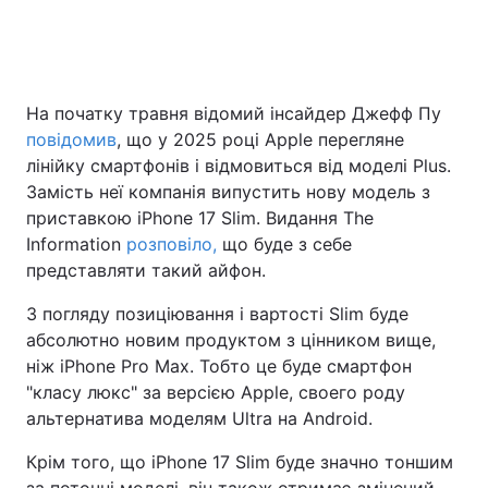
Головна
Війна
На початку травня відомий інсайдер Джефф Пу
повідомив
, що у 2025 році Apple перегляне
Україна
Політика
лінійку смартфонів і відмовиться від моделі Plus.
Економіка
Світ
Замість неї компанія випустить нову модель з
приставкою iPhone 17 Slim. Видання The
Спорт
Наука
Information
розповіло,
що буде з себе
представляти такий айфон.
Техно і зв'язок
Лайт
З погляду позиціювання і вартості Slim буде
Зброя
Інциденти
абсолютно новим продуктом з цінником вище,
ніж iPhone Pro Мах. Тобто це буде смартфон
Здоров'я
Туризм
"класу люкс" за версією Apple, своего роду
альтернатива моделям Ultra на Android.
Цікавинки
Погода
Крім того, що iPhone 17 Slim буде значно тоншим
Екологія
Регіони