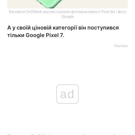
Експерти DxOMark високо оцінили фотоможливості Pixel 8a / фото
Google
А у своїй ціновій категорії він поступився
тільки Google Pixel 7.
Реклама
ad