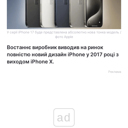
У серії iPhone 17 буде представлена абсолютно нова тонка модель /
фото Apple
Востаннє виробник виводив на ринок
повністю новий дизайн iPhone у 2017 році з
виходом iPhone X.
Реклама
ad