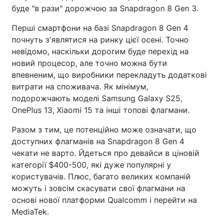
буде "в рази" дорожчою за Snapdragon 8 Gen 3.
Перші смартфони на базі Snapdragon 8 Gen 4
почнуть з'являтися на ринку цієї осені. Точно
невідомо, наскільки дорогим буде перехід на
новий процесор, але точно можна бути
впевненим, що виробники перекладуть додаткові
витрати на споживача. Як мінімум,
подорожчають моделі Samsung Galaxy S25,
OnePlus 13, Xiaomi 15 та інші топові флагмани.
Разом з тим, це потенційно може означати, що
доступних флагманів на Snapdragon 8 Gen 4
чекати не варто. Йдеться про девайси в ціновій
категорії $400-500, які дуже популярні у
користувачів. Плюс, багато великих компаній
можуть і зовсім скасувати свої флагмани на
основі нової платформи Qualcomm і перейти на
MediaTek.