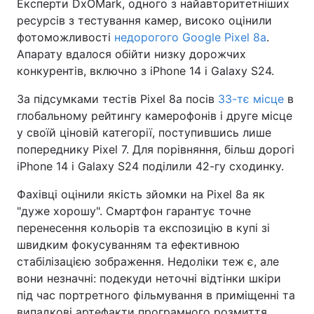
Експерти DxOMark, одного з найавторитетніших
ресурсів з тестування камер, високо оцінили
фотоможливості
недорогого Google Pixel 8a
.
Апарату вдалося обійти низку дорожчих
конкурентів, включно з iPhone 14 і Galaxy S24.
За підсумками тестів Pixel 8а посів
33-тє місце
в
глобальному рейтингу камерофонів і друге місце
у своїй ціновій категорії, поступившись лише
попереднику Pixel 7. Для порівняння, більш дорогі
iPhone 14 і Galaxy S24 поділили 42-гу сходинку.
Фахівці оцінили якість зйомки на Pixel 8а як
"дуже хорошу". Смартфон гарантує точне
перенесення кольорів та експозицію в купі зі
швидким фокусуванням та ефективною
стабілізацією зображення. Недоліки теж є, але
вони незначні: подекуди неточні відтінки шкіри
під час портретного фільмування в приміщенні та
випадкові артефакти програмного розмиття