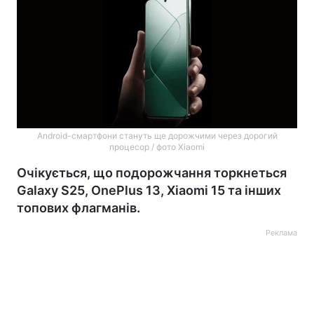
Android-смартфони стануть ще дорожчими через дорогий
процесор / фото Xiaomi
Очікується, що подорожчання торкнеться
Galaxy S25, OnePlus 13, Xiaomi 15 та інших
топових флагманів.
Реклама