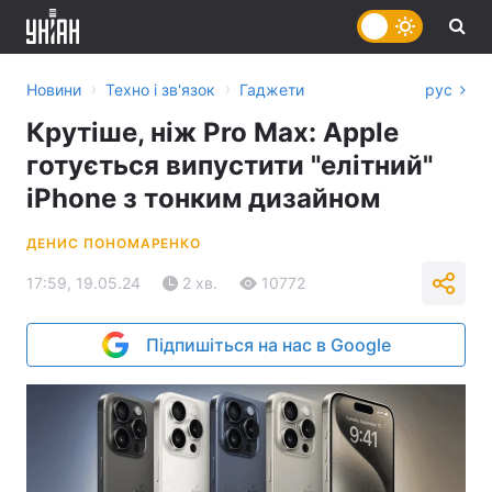
›
›
Новини
Техно і зв'язок
Гаджети
рус
Крутіше, ніж Pro Max: Apple
готується випустити "елітний"
iPhone з тонким дизайном
ДЕНИС ПОНОМАРЕНКО
17:59, 19.05.24
2 хв.
10772
Підпишіться на нас в Google