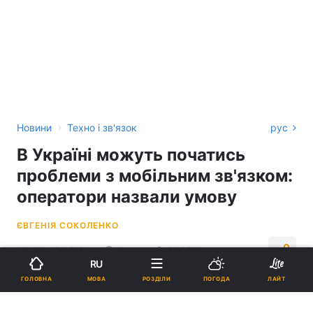
›
Новини
Техно і зв'язок
рус
В Україні можуть початись
проблеми з мобільним зв'язком:
оператори назвали умову
ЄВГЕНІЯ СОКОЛЕНКО
15:36, 19.05.24
5 хв.
26557
RU
МОВА
ГОЛОВНА
РОЗДІЛИ
ПОГОДА
ЛАЙТ
Підпишіться на нас в Google