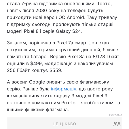
стала 7-річна підтримка оновленнями. Тобто,
навіть після 2030 року на телефон будуть
приходити нові версії ОС Android. Таку тривалу
підтримку сьогодні пропонують тільки старші
моделі Pixel 8 і серія Galaxy S24.
Загалом, порівняно з Pixel 7a смартфон став
потужнішим, отримав крутіший дисплей, більше
пам'яті та батареї. Версію Pixel 8а на 8/128 Гбайт
оцінили в $499, модифікація з накопичувачем
256 Гбайт коштує $559.
А восени Google оновить свою флагманську
серію. Раніше була
інформація
, що цього року
компанія випустить одразу 3 моделі Pixel 9,
включно з компактним Pixel з телеоб'єктивом та
іншими фішками флагмана.
Реклама