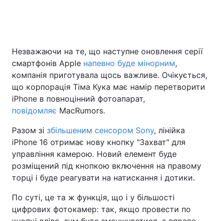
Головна
Війна
Незважаючи на те, що наступне оновлення серії
смартфонів Apple
напевно буде мінорним
,
Україна
Політика
компанія приготувала щось важливе. Очікується,
Економіка
Світ
що корпорація Тіма Кука має намір перетворити
iPhone в повноцінний фотоапарат,
Спорт
Наука
повідомляє
MacRumors.
Техно і зв'язок
Лайт
Разом зі
збільшеним сенсором Sony
, лінійка
iPhone 16 отримає нову кнопку "Захват" для
Зброя
Інциденти
управління камерою. Новий елемент буде
розміщений під кнопкою включення на правому
Здоров'я
Туризм
торці і буде реагувати на натискання і дотики.
Цікавинки
Погода
По суті, це та ж функція, що і у більшості
цифрових фотокамер: так, якщо провести по
Екологія
Регіони