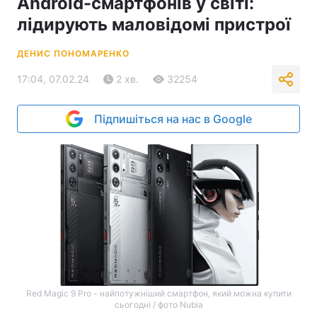
Android-смартфонів у світі:
лідирують маловідомі пристрої
ДЕНИС ПОНОМАРЕНКО
17:04, 07.02.24
2 хв.
32254
Підпишіться на нас в Google
Red Magic 9 Pro - найпотужніший смартфон, який можна купити
сьогодні / фото Nubia