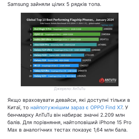
Samsung зайняли цілих 5 рядків топа.
Джерело: AnTuTu
Якщо враховувати девайси, які доступні тільки в
Китаї, то
найпотужнішим зараз є OPPO Find X7
. У
бенчмарку AnTuTu він набирає значні 2.209 млн
балів. Для порівняння, найтоповіший iPhone 15 Pro
Max в аналогічних тестах показує 1,64 млн бала.