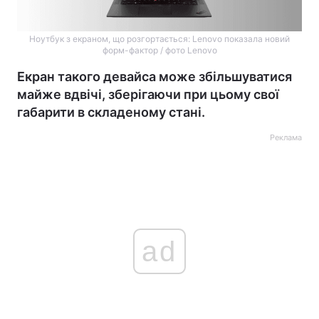
Ноутбук з екраном, що розгортається: Lenovo показала новий
форм-фактор / фото Lenovo
Екран такого девайса може збільшуватися
майже вдвічі, зберігаючи при цьому свої
габарити в складеному стані.
Реклама
ad