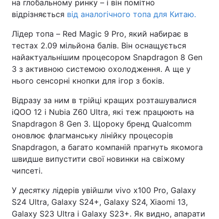
на глобальному ринку – і він помітно
відрізняється
від аналогічного топа для Китаю.
Лідер топа – Red Magic 9 Pro, який набирає в
тестах 2.09 мільйона балів. Він оснащується
найактуальнішим процесором Snapdragon 8 Gen
3 з активною системою охолодження. А ще у
нього сенсорні кнопки для ігор з боків.
Відразу за ним в трійці кращих розташувалися
iQOO 12 і Nubia Z60 Ultra, які теж працюють на
Snapdragon 8 Gen 3. Щороку бренд Qualcomm
оновлює флагманську лінійку процесорів
Snapdragon, а багато компаній прагнуть якомога
швидше випустити свої новинки на свіжому
чипсеті.
У десятку лідерів увійшли vivo x100 Pro, Galaxy
S24 Ultra, Galaxy S24+, Galaxy S24, Xiaomi 13,
Galaxy S23 Ultra і Galaxy S23+. Як видно, апарати