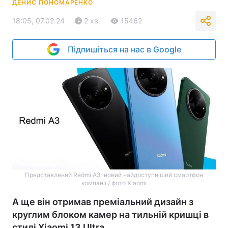
ДЕНИС ПОНОМАРЕНКО
18:05, 07.02.24
2 хв.
15462
Підпишіться на нас в Google
Представлений Redmi A3-новий найдоступніший смартфон
компанії / фото Xiaomi
А ще він отримав преміальний дизайн з
круглим блоком камер на тильній кришці в
стилі Xiaomi 13 Ultra.