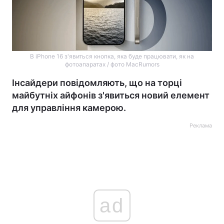
В iPhone 16 з'явиться кнопка, яка буде працювати, як на
фотоапаратах / фото MacRumors
Інсайдери повідомляють, що на торці
майбутніх айфонів з'явиться новий елемент
для управління камерою.
Реклама
ad