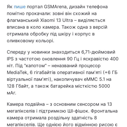
Як
пише
портал GSMArena, дизайн телефона
помітно прокачали: зовні він схожий на
флагманський Xiaomi 13 Ultra – виділяється
вписана в коло камера. Також одна з версій
отримала обробку під шкіру і корпус в
оливковому кольорі.
Спереду у новинки знаходиться 6,71-дюймовий
IPS з частотою оновлення 90 Гц і яскравістю 400
ніт. Під "капотом" – неназваний процесор
MediaTek, 6 гігабайтів оперативної пам'яті (+6 ГБ
віртуальної пам'яті), накопичувач eMMC 5.1 на
128 Гбайт, а також батарейка місткістю 5000
мАг.
Камера подвійна – з основним сенсором на 13
мегапікселів і підтримкою ШІ-фішок. Фронтальна
камера отримала роздільну здатність 8
мегапікселів. Ще однією його відмінною рисою є