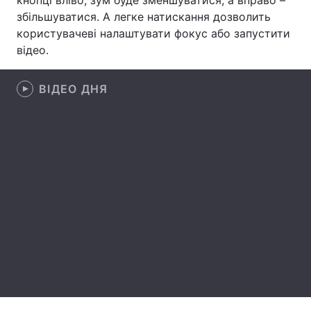
кнопці вліво, зум буде зменшуватися, а вправо –
збільшуватися. А легке натискання дозволить
Лонгріди
користувачеві налаштувати фокус або запустити
відео.
Відео з Youtube
Статті
ВІДЕО ДНЯ
Інтерв'ю
Думки
Архів
Вакансії
Контакти
Послуги