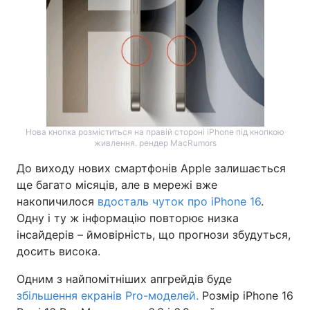
Нова кнопка розміститься на правій стороні iPhone під кнопкою
живлення. рендер MacRumors
До виходу нових смартфонів Apple залишається
ще багато місяців, але в мережі вже
накопичилося
вдосталь чуток про iPhone 16
.
Одну і ту ж інформацію повторює низка
інсайдерів – ймовірність, що прогнози збудуться,
досить висока.
Одним з найпомітніших апгрейдів буде
збільшення екранів Pro-моделей.
Розмір iPhone 16