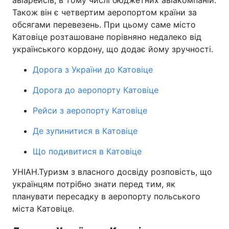
авіарейсів, в тому числі бюджетних авіакомпаній.
Також він є четвертим аеропортом країни за
обсягами перевезень. При цьому саме місто
Катовіце розташоване порівняно недалеко від
Головна
Війна
українського кордону, що додає йому зручності.
Україна
Політика
Дорога з України до Катовіце
Економіка
Світ
Дорога до аеропорту Катовіце
Рейси з аеропорту Катовіце
Спорт
Наука
Де зупинитися в Катовіце
Техно і зв'язок
Лайт
Що подивитися в Катовіце
Зброя
Інциденти
УНІАН.Туризм з власного досвіду розповість, що
Здоров'я
Туризм
українцям потрібно знати перед тим, як
планувати пересадку в аеропорту польського
Цікавинки
Погода
міста Катовіце.
Екологія
Регіони