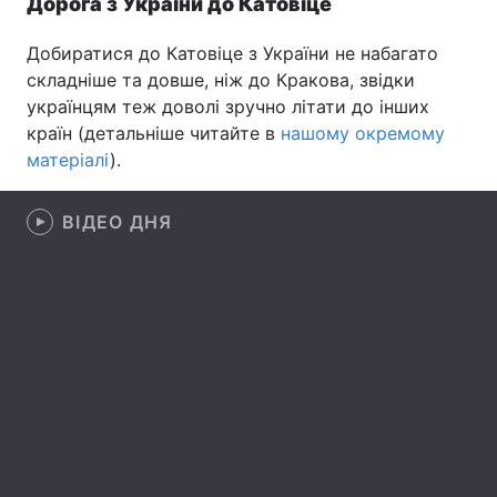
Дорога з України до Катовіце
Лонгріди
Добиратися до Катовіце з України не набагато
складніше та довше, ніж до Кракова, звідки
Відео з Youtube
Статті
українцям теж доволі зручно літати до інших
країн (детальніше читайте в
нашому окремому
Інтерв'ю
Думки
матеріалі
).
Архів
Вакансії
ВІДЕО ДНЯ
Контакти
Послуги