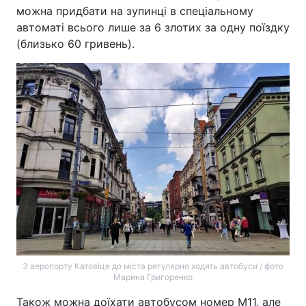
можна придбати на зупинці в спеціальному
автоматі всього лише за 6 злотих за одну поїздку
(близько 60 гривень).
З аеропорту Катовіце до міста регулярно ходять автобуси / фото
Марина Григоренко
Також можна доїхати автобусом номер М11, але