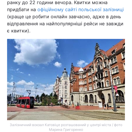
ранку до 22 години вечора. Квитки можна
придбати на
офіційному сайті польської залізниці
(краще це робити онлайн завчасно, адже в день
відправлення на найпопулярніші рейси не завжди
є квитки).
Залізничний вокзал Катовіце розташований у центрі міста / фото
Марина Григоренко