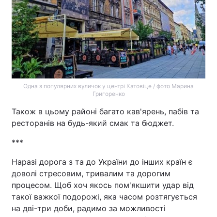
Одна з популярних вуличок у центрі Катовіце / фото Марина
Григоренко
Також в цьому районі багато кав'ярень, пабів та
ресторанів на будь-який смак та бюджет.
***
Наразі дорога з та до України до інших країн є
доволі стресовим, тривалим та дорогим
процесом. Щоб хоч якось пом'якшити удар від
такої важкої подорожі, яка часом розтягується
на дві-три доби, радимо за можливості