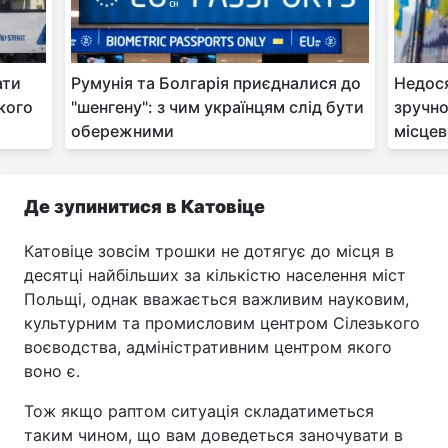
ати
Румунія та Болгарія приєдналися до
Недося
кого
"шенгену": з чим українцям слід бути
зручно
обережними
місцев
Де зупинитися в Катовіце
Катовіце зовсім трошки не дотягує до місця в
десятці найбільших за кількістю населення міст
Польщі, однак вважається важливим науковим,
культурним та промисловим центром Сілезького
воєводства, адміністративним центром якого
воно є.
Тож якщо раптом ситуація складатиметься
таким чином, що вам доведеться заночувати в