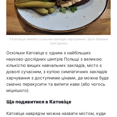
У Катовіце чимало сучасних закладів харчування / фото Марина
Григоренко
Оскільки Катовіце є одним з найбільших
науково-дослідних центрів Польщі з великою
кількістю вищих навчальних закладів, місто є
доволі сучасним, з купою симпатичних закладів
харчування з доступними цінами, де можна буде
смачно перекусити та випити кави (або чогось
міцнішого).
Що подивитися в Катовіце
Катовіце наврядчи можна назвати містом, куди