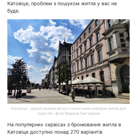
Катовіце, проблем з пошуком житла у вас не
буде.
Катовіце – доволі велике місце з непоганим вибором житла для
туристів / фото Марина Григоренко
На популярних сервісах з бронювання житла в
Катовіце доступно понад 270 варіантів