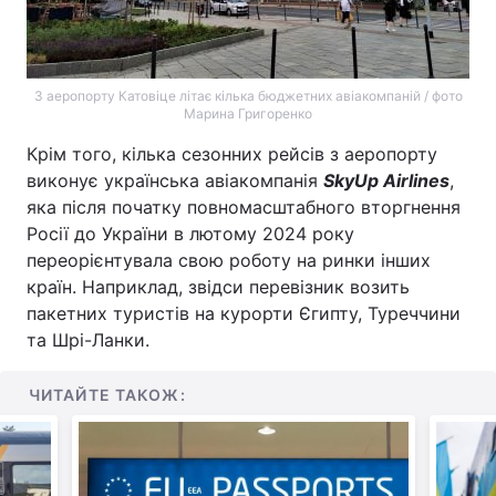
З аеропорту Катовіце літає кілька бюджетних авіакомпаній / фото
Марина Григоренко
Крім того, кілька сезонних рейсів з аеропорту
виконує українська авіакомпанія
SkyUp Airlines
,
яка після початку повномасштабного вторгнення
Росії до України в лютому 2024 року
переорієнтувала свою роботу на ринки інших
країн. Наприклад, звідси перевізник возить
пакетних туристів на курорти Єгипту, Туреччини
та Шрі-Ланки.
ЧИТАЙТЕ ТАКОЖ: