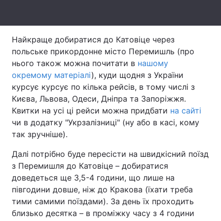
Тема оформлення
Найкраще добиратися до Катовіце через
польське прикордонне місто Перемишль (про
нього також можна почитати в
нашому
окремому матеріалі
), куди щодня з України
курсує курсує по кілька рейсів, в тому числі з
Києва, Львова, Одеси, Дніпра та Запоріжжя.
Квитки на усі ці рейси можна придбати
на сайті
чи в додатку "Укрзалізниці" (ну або в касі, кому
так зручніше).
Далі потрібно буде пересісти на швидкісний поїзд
з Перемишля до Катовіце – добиратися
доведеться ще 3,5-4 години, що лише на
півгодини довше, ніж до Кракова (їхати треба
тими самими поїздами). За день їх проходить
близько десятка – в проміжку часу з 4 години