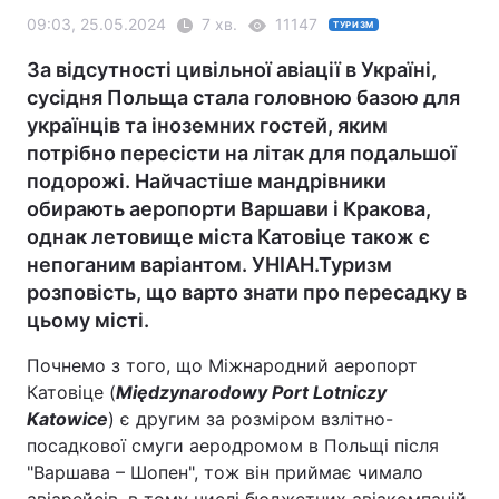
09:03, 25.05.2024
7 хв.
11147
ТУРИЗМ
За відсутності цивільної авіації в Україні,
сусідня Польща стала головною базою для
українців та іноземних гостей, яким
потрібно пересісти на літак для подальшої
подорожі. Найчастіше мандрівники
обирають аеропорти Варшави і Кракова,
однак летовище міста Катовіце також є
непоганим варіантом. УНІАН.Туризм
розповість, що варто знати про пересадку в
цьому місті.
Почнемо з того, що Міжнародний аеропорт
Катовіце (
Międzynarodowy Port Lotniczy
Katowice
) є другим за розміром взлітно-
посадкової смуги аеродромом в Польщі після
"Варшава – Шопен", тож він приймає чимало