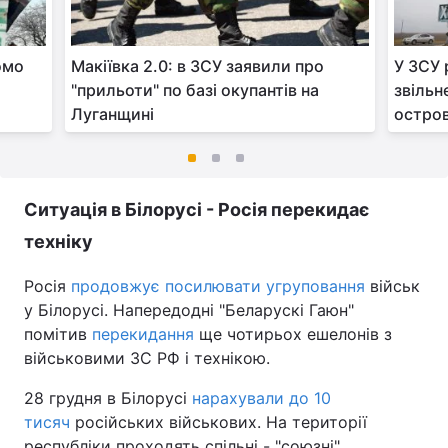
омо
Макіївка 2.0: в ЗСУ заявили про
У ЗСУ 
"прильоти" по базі окупантів на
звільн
Луганщині
остров
Ситуація в Білорусі - Росія перекидає
техніку
Росія
продовжує посилювати угруповання
військ
у Білорусі. Напередодні "Беларускі Гаюн"
помітив
перекидання
ще чотирьох ешелонів з
військовими ЗС РФ і технікою.
28 грудня в Білорусі
нарахували до 10
тисяч
російських військових. На території
республіки проходять спільні - "союзні"