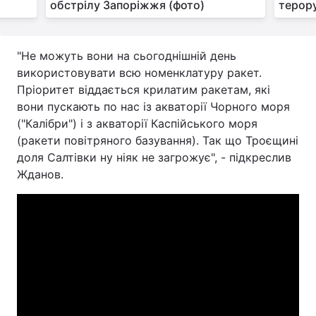
обстрілу Запоріжжя (фото)
терору
"Не можуть вони на сьогоднішній день
використовувати всю номенклатуру ракет.
Пріоритет віддається крилатим ракетам, які
вони пускають по нас із акваторії Чорного моря
("Калібри") і з акваторії Каспійського моря
(ракети повітряного базування). Так що Троєщині
доля Салтівки ну ніяк не загрожує", - підкреслив
Жданов.