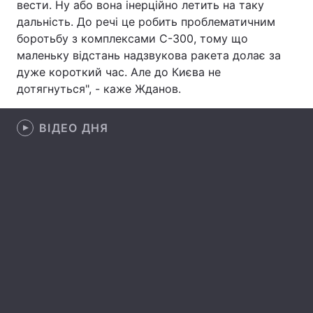
вести. Ну або вона інерційно летить на таку
дальність. До речі це робить проблематичним
Лонгріди
боротьбу з комплексами С-300, тому що
маленьку відстань надзвукова ракета долає за
Відео з Youtube
Статті
дуже короткий час. Але до Києва не
дотягнуться", - каже Жданов.
Інтерв'ю
Думки
Архів
ВІДЕО ДНЯ
Вакансії
Контакти
Послуги