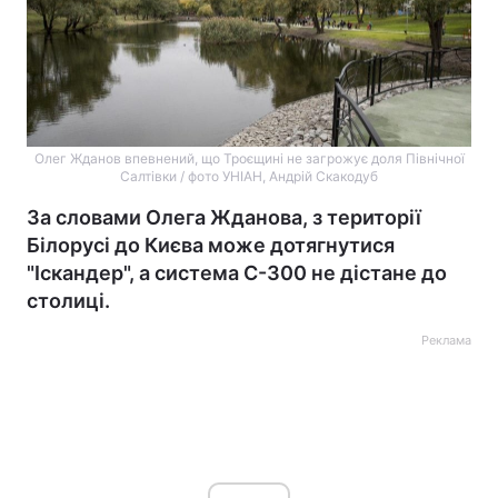
Олег Жданов впевнений, що Троєщині не загрожує доля Північної
Салтівки / фото УНІАН, Андрій Скакодуб
За словами Олега Жданова, з території
Білорусі до Києва може дотягнутися
"Іскандер", а система С-300 не дістане до
столиці.
Реклама