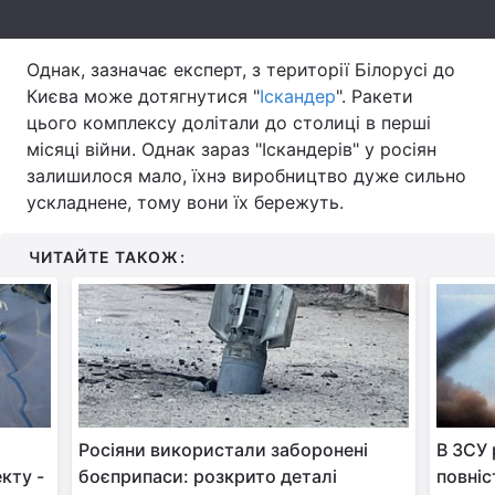
Тема оформлення
Однак, зазначає експерт, з території Білорусі до
Києва може дотягнутися "
Іскандер
". Ракети
цього комплексу долітали до столиці в перші
місяці війни. Однак зараз "Іскандерів" у росіян
залишилося мало, їхнэ виробництво дуже сильно
ускладнене, тому вони їх бережуть.
ЧИТАЙТЕ ТАКОЖ:
Росіяни використали заборонені
В ЗСУ 
кту -
боєприпаси: розкрито деталі
повніс