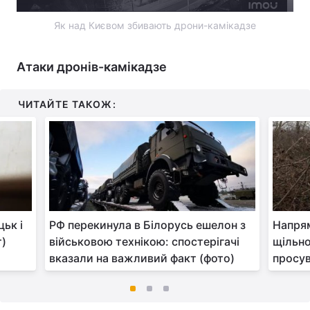
Як над Києвом збивають дрони-камікадзе
Атаки дронів-камікадзе
ЧИТАЙТЕ ТАКОЖ:
цьк і
РФ перекинула в Білорусь ешелон з
Напрям
т)
військовою технікою: спостерігачі
щільно
вказали на важливий факт (фото)
просув