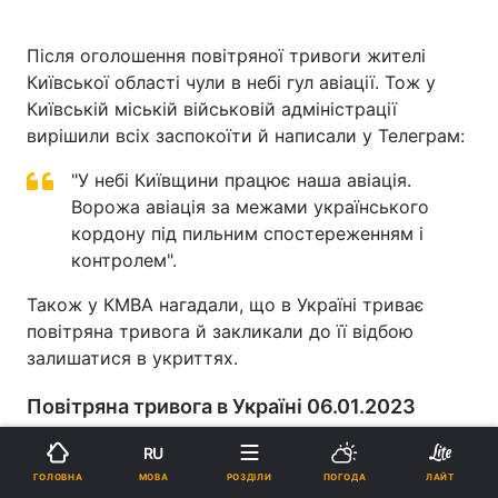
Після оголошення повітряної тривоги жителі
Київської області чули в небі гул авіації. Тож у
Київській міській військовій адміністрації
вирішили всіх заспокоїти й написали у Телеграм:
"У небі Київщини працює наша авіація.
Ворожа авіація за межами українського
кордону під пильним спостереженням і
контролем".
Також у КМВА нагадали, що в Україні триває
повітряна тривога й закликали до її відбою
залишатися в укриттях.
Повітряна тривога в Україні 06.01.2023
RU
Близько 12:45 6 січня 2023 року по всій Україні
МОВА
ГОЛОВНА
РОЗДІЛИ
ПОГОДА
ЛАЙТ
було оголошено масштабну повітряну тривогу