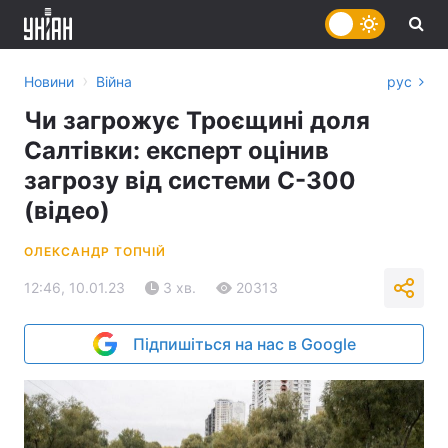
›
Новини
Війна
рус
Чи загрожує Троєщині доля
Салтівки: експерт оцінив
загрозу від системи С-300
(відео)
ОЛЕКСАНДР ТОПЧІЙ
12:46, 10.01.23
3 хв.
20313
Підпишіться на нас в Google