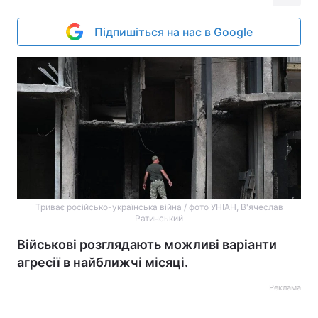
Підпишіться на нас в Google
Триває російсько-українська війна / фото УНІАН, В'ячеслав
Ратинський
Військові розглядають можливі варіанти
агресії в найближчі місяці.
Реклама