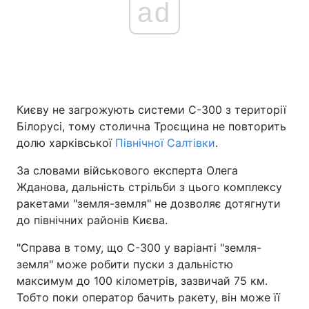
ad
Головна
Війна
Україна
Політика
Києву не загрожують системи С-300 з території
Економіка
Світ
Білорусі, тому столична Троєщина не повторить
долю харківської
Північної Салтівки
.
Спорт
Наука
За словами військового експерта Олега
Техно і зв'язок
Лайт
Жданова, дальність стрільби з цього комплексу
ракетами "земля-земля" не дозволяє дотягнути
Зброя
Інциденти
до північних районів Києва.
Здоров'я
Туризм
"Справа в тому, що С-300 у варіанті "земля-
земля" може робити пуски з дальністю
Цікавинки
Погода
максимум до 100 кілометрів, зазвичай 75 км.
Тобто поки оператор бачить ракету, він може її
Екологія
Регіони