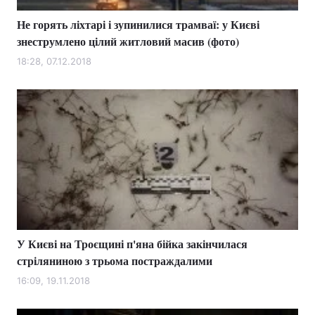
Не горять ліхтарі і зупинилися трамваї: у Києві
знеструмлено цілий житловий масив (фото)
18:28, 07.12.2018
У Києві на Троєщині п'яна бійка закінчилася
стріляниною з трьома постраждалими
16:09, 19.11.2018