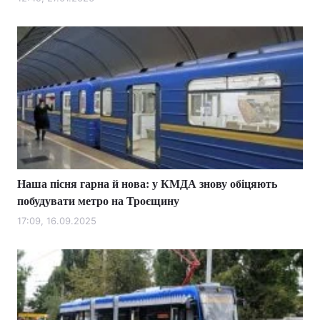
Лонгріди
Відео з Youtube
Статті
Інтерв'ю
Думки
Архів
Вакансії
Контакти
Наша пісня гарна й нова: у КМДА знову обіцяють
Послуги
побудувати метро на Троєщину
17:09, 16.09.2025