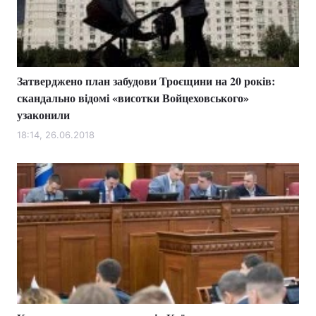
Затверджено план забудови Троєщини на 20 років:
скандально відомі «висотки Войцеховського»
узаконили
18:14, 26.06.2018