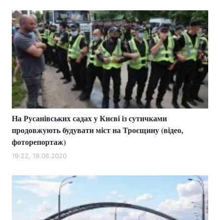
На Русанівських садах у Києві із сутичками
продовжують будувати міст на Троєщину (відео,
фоторепортаж)
19:22, 19.06.2020