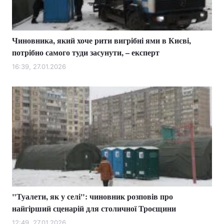
Чиновника, який хоче рити вигрібні ями в Києві,
Головна
Війна
потрібно самого туди засунути, – експерт
Україна
Політика
16:39, 27.01.2026
Економіка
Світ
Спорт
Наука
Техно і зв'язок
Лайт
Зброя
Інциденти
Здоров'я
Туризм
"Туалети, як у селі": чиновник розповів про
Цікавинки
Погода
найгірший сценарій для столичної Троєщини
Екологія
Регіони
12:49, 27.01.2026