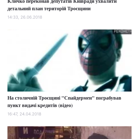
Кличко переконав депутатів Київради ухвалити
детальний план територій Троєщини
14:33, 26.06.2018
На столичній Троєщині "Спайдермен" пограбував
пункт видачі кредитів (відео)
16:47, 24.04.2018