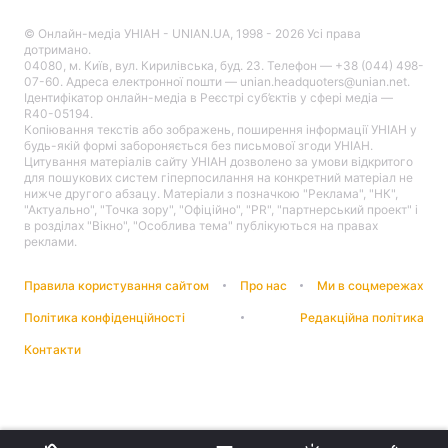
© Онлайн-медіа УНІАН - UNIAN.UA, 1998 - 2026 Усі права
дотримано.
04080, м. Київ, вул. Кирилівська, буд. 23. Телефон — +38 (044) 498-
07-60. Адреса електронної пошти — unian.headquoters@unian.net.
Ідентифікатор онлайн-медіа в Реєстрі суб’єктів у сфері медіа —
R40-05194.
Копіювання текстів або зображень, поширення інформації УНІАН у
будь-якій формі забороняється без письмової згоди УНІАН.
Цитування матеріалів сайту УНІАН дозволено за умови відкритого
для пошукових систем гіперпосилання на конкретний матеріал не
нижче другого абзацу. Матеріали з позначкою "Реклама", "НК",
"Актуально", "Точка зору", "Офіційно", "PR", "партнерський проект" і
в розділах "Вікно", "Особлива тема" публікуються на правах
реклами.
Правила користування сайтом
Про нас
Ми в соцмережах
Політика конфіденційності
Редакційна політика
Контакти