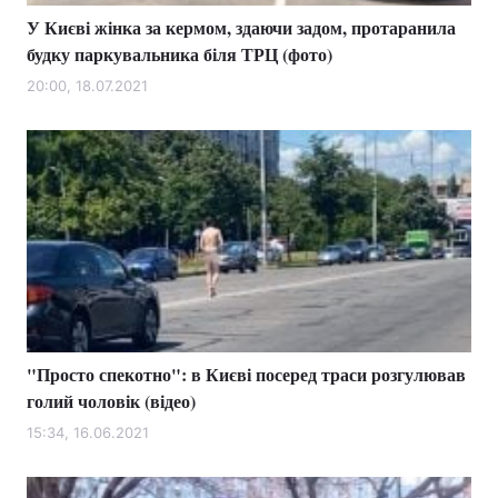
У Києві жінка за кермом, здаючи задом, протаранила
будку паркувальника біля ТРЦ (фото)
20:00, 18.07.2021
"Просто спекотно": в Києві посеред траси розгулював
голий чоловік (відео)
15:34, 16.06.2021