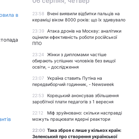
06 серпня, четвер
23:58
Вчені виявили відбитки пальців на
овила в
кераміці віком 8000 років: що їх здивувало
23:39
Атака дронів на Москву: аналітики
оцінили ефективність роботи російської
стопада
ППО
23:24
Жінки з дипломами частіше
обирають успішних чоловіків без вищої
освіти, – дослідження
23:07
Україна ставить Путіна на
передвиборчий годинник, - Newsweek
22:53
Корецький анонсував збільшення
заробітної плати педагогів з 1 вересня
22:12
Міф зруйновано: скільки насправді
антів
можуть працювати ядерні реактори
22:00
Така зброя є лише у кількох країн:
Зеленський про створення української