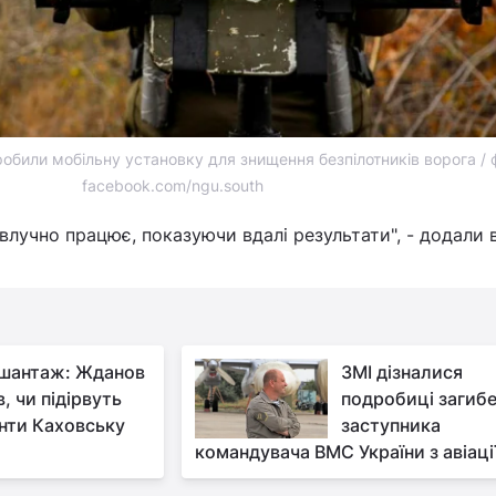
робили мобільну установку для знищення безпілотників ворога / 
facebook.com/ngu.south
влучно працює, показуючи вдалі результати", - додали 
шантаж: Жданов
ЗМІ дізналися
, чи підірвуть
подробиці загибе
нти Каховську
заступника
командувача ВМС України з авіаці