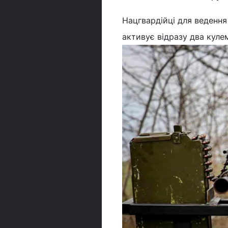
Нацгвардійці для ведення
активує відразу два куле