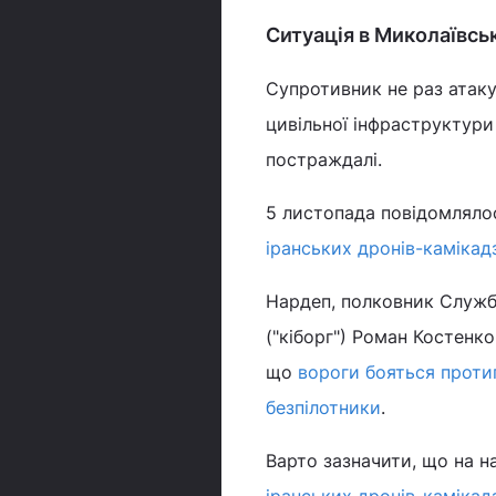
Ситуація в Миколаївськ
Супротивник не раз атаку
цивільної інфраструктури
постраждалі.
5 листопада повідомлялос
іранських дронів-камікад
Нардеп, полковник Служби
("кіборг") Роман Костенко
що
вороги бояться проти
безпілотники
.
Варто зазначити, що на н
іранських дронів-камікад