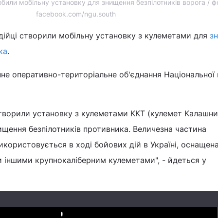
били мобільну установку для знищення безпілотників ворога / ф
facebook.com/ngu.south
дійці створили мобільну установку з кулеметами для
з
ка
.
не оперативно-територіальне об'єднання Національної 
створили установку з кулеметами ККТ (кулемет Калашн
ищення безпілотників противника. Величезна частина
використовується в ході бойових дій в Україні, оснащен
 іншими крупнокаліберним кулеметами", - йдеться у