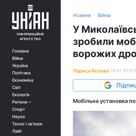
›
Новини
Війна
У Миколаївсь
ІНФОРМАЦІЙНЕ
зробили моб
АГЕНТСТВО
ворожих дро
Головна
Війна
Україна
Лариса Козова
18:01, 07.11.
Політика
Економіка
Підпиш
Світ
Екологія
Мобільна установка пок
Регіони
Спорт
Наука
Техно і зв'язок
Лайт