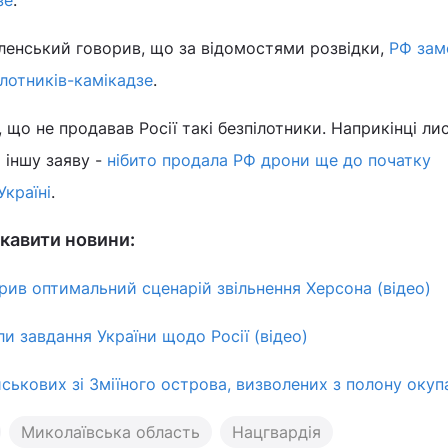
енський говорив, що за відомостями розвідки,
РФ зам
ілотників-камікадзе
.
 що не продавав Росії такі безпілотники. Наприкінці ли
 іншу заяву -
нібито продала РФ дрони ще до початку
Україні
.
кавити новини:
ив оптимальний сценарій звільнення Херсона (відео)
и завдання України щодо Росії (відео)
йськових зі Зміїного острова, визволених з полону окуп
Миколаївська область
Нацгвардія