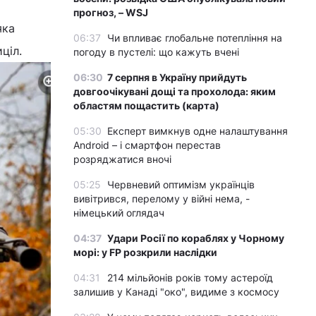
прогноз, – WSJ
яка
06:37
Чи впливає глобальне потепління на
ціл.
погоду в пустелі: що кажуть вчені
06:30
7 серпня в Україну прийдуть
довгоочікувані дощі та прохолода: яким
областям пощастить (карта)
05:30
Експерт вимкнув одне налаштування
Android – і смартфон перестав
розряджатися вночі
05:25
Червневий оптимізм українців
вивітрився, перелому у війні нема, -
німецький оглядач
04:37
Удари Росії по кораблях у Чорному
морі: у FP розкрили наслідки
04:31
214 мільйонів років тому астероїд
залишив у Канаді "око", видиме з космосу