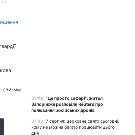
ото
нищення
гвардії
икова
а 7,62-мм
07:46
"Це просто сафарі": жителі
Запоріжжя розповіли Reuters про
полювання російських дронів
07:40
7 серпня: церковне свято сьогодні,
кому не можна багато працювати цього
дня