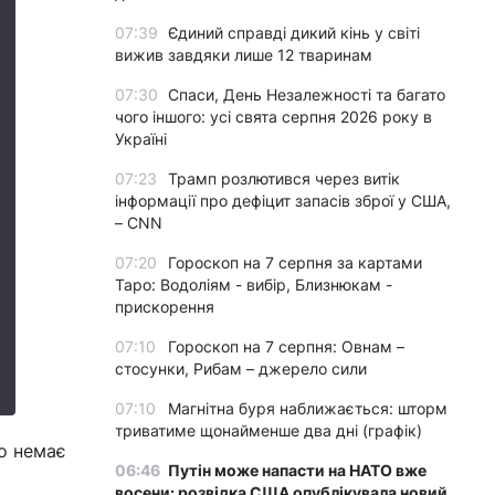
07:39
Єдиний справді дикий кінь у світі
вижив завдяки лише 12 тваринам
07:30
Спаси, День Незалежності та багато
чого іншого: усі свята серпня 2026 року в
Україні
07:23
Трамп розлютився через витік
інформації про дефіцит запасів зброї у США,
– CNN
07:20
Гороскоп на 7 серпня за картами
Таро: Водоліям - вибір, Близнюкам -
прискорення
07:10
Гороскоп на 7 серпня: Овнам –
стосунки, Рибам – джерело сили
07:10
Магнітна буря наближається: шторм
триватиме щонайменше два дні (графік)
го немає
06:46
Путін може напасти на НАТО вже
восени: розвідка США опублікувала новий