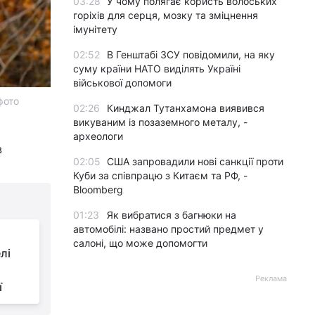
03:28
У чому полягає користь волоських
горіхів для серця, мозку та зміцнення
імунітету
02:52
В Генштабі ЗСУ повідомили, на яку
суму країни НАТО виділять Україні
військової допомоги
фото
02:26
Кинджал Тутанхамона виявився
викуваним із позаземного металу, -
археологи
в
02:05
США запровадили нові санкції проти
Куби за співпрацю з Китаєм та РФ, -
Bloomberg
01:23
Як вибратися з багнюки на
автомобілі: названо простий предмет у
салоні, що може допомогти
лі
Реклама
ї