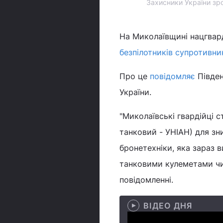
Захисники України зро
На Миколаївщині нацгвар
безпілотників супротивни
Про це
повідомляє
Півден
України.
"Миколаївські гвардійці 
танковий - УНІАН) для зн
бронетехніки, яка зараз 
танковими кулеметами чи
повідомленні.
ВІДЕО ДНЯ