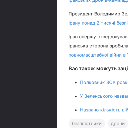
Президент Володимир Зел
Ірану понад 2 тисячі безп
Іран спершу стверджував,
іранська сторона зробила
повномасштабної війни в 
Вас також можуть заці
Полковник ЗСУ розкр
У Зеленського назвал
Названо кількість ві
безпілотники
дрони