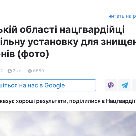
читать на 
кій області нацгвардійці
ільну установку для знище
нів (фото)
22
2 хв.
6680
іться на нас в Google
азує хороші результати, поділилися в Нацгвардії