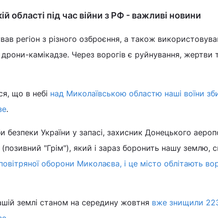
ій області під час війни з РФ - важливі новини
вав регіон з різного озброєння, а також використовува
 дрони-камікадзе. Через ворогів є руйнування, жертви 
я, що в небі
над Миколаївською областю наші воїни зб
зе
.
 безпеки України у запасі, захисник Донецького аероп
 (позивний "Грім"), який і зараз боронить нашу землю, с
повітряної оборони Миколаєва, і це місто облітають во
ашій землі станом на середину жовтня
вже знищили 22
зе
.