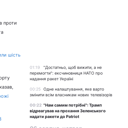
в проти
та
или шість
01:19
"Достатньо, щоб вижити, а не
перемогти": ексчиновниця НАТО про
орту
надання ракет Україні
казав,
00:25
Одне налаштування, яке варто
змінити всім власникам нових телевізорів
рожі
00:22
"Нам самим потрібні": Трамп
відреагував на прохання Зеленського
надати ракети до Patriot
3