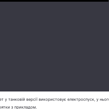
Play
т у танковій версії використовує електроспуск, у ньо
оятки з прикладом.