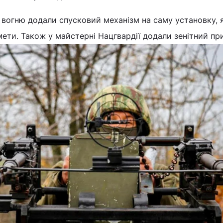
 вогню додали спусковий механізм на саму установку, 
мети. Також у майстерні Нацгвардії додали зенітний при