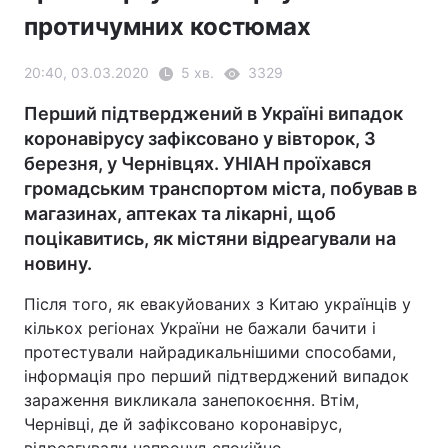
протичумних костюмах
20:40, 03.03.2020
5 хв.
3329
Перший підтверджений в Україні випадок
коронавірусу зафіксовано у вівторок, 3
березня, у Чернівцях. УНІАН проїхався
громадським транспортом міста, побував в
магазинах, аптеках та лікарні, щоб
поцікавитись, як містяни відреагували на
новину.
Після того, як евакуйованих з Китаю українців у
кількох регіонах України не бажали бачити і
протестували найрадикальнішими способами,
інформація про перший підтверджений випадок
зараження викликала занепокоєння. Втім,
Чернівці, де й зафіксовано коронавірус,