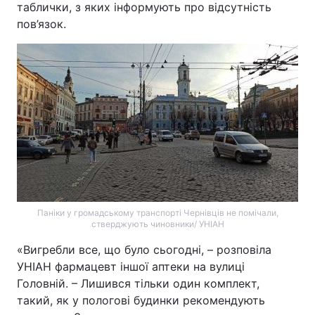
таблички, з яких інформують про відсутність
пов’язок.
Тема оформлення
Паніки у громадському транспорті Чернівців не помічали,
стверджують чиновники/ УНІАН
«Вигребли все, що було сьогодні, – розповіла
УНІАН фармацевт іншої аптеки на вулиці
Головній. – Лишився тільки один комплект,
такий, як у пологові будинки рекомендують