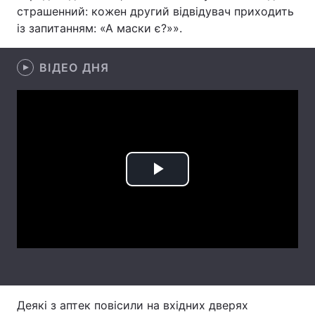
страшенний: кожен другий відвідувач приходить
Лонгріди
із запитанням: «А маски є?»».
Відео з Youtube
Статті
ВІДЕО ДНЯ
Інтерв'ю
Думки
Архів
Вакансії
Контакти
Play
Послуги
Video
Деякі з аптек повісили на вхідних дверях