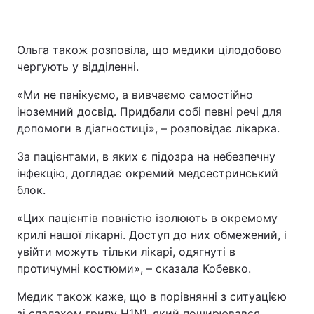
Ольга також розповіла, що медики цілодобово
чергують у відділенні.
«Ми не панікуємо, а вивчаємо самостійно
іноземний досвід. Придбали собі певні речі для
допомоги в діагностиці», – розповідає лікарка.
За пацієнтами, в яких є підозра на небезпечну
інфекцію, доглядає окремий медсестринський
блок.
«Цих пацієнтів повністю ізолюють в окремому
крилі нашої лікарні. Доступ до них обмежений, і
увійти можуть тільки лікарі, одягнуті в
протичумні костюми», – сказала Кобевко.
Медик також каже, що в порівнянні з ситуацією
зі спалахом грипу H1N1, який поширювався