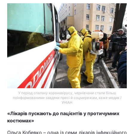
У період спалаху коронавірусу, чернівчани стали більш
поінформованими завдяки пресі й соцмережам, каже медик /
УНІАН
«Лікарів пускають до пацієнтів у протичумних
костюмах»
Ольга Кобевко – одна із семи лікарів інфекційного