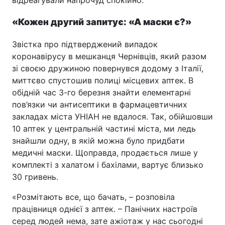
відреагували напрочуд спокійно.
«Кожен другий запитує: «А маски є?»
Головна
Війна
Звістка про підтверджений випадок
коронавірусу в мешканця Чернівців, який разом
Україна
Політика
зі своєю дружиною повернувся додому з Італії,
миттєво спустошив полиці місцевих аптек. В
Економіка
Світ
обідній час 3-го березня знайти елементарні
пов’язки чи антисептики в фармацевтичних
Спорт
Наука
закладах міста УНІАН не вдалося. Так, обійшовши
10 аптек у центральній частині міста, ми ледь
Техно і зв'язок
Лайт
знайшли одну, в якій можна було придбати
медичні маски. Щоправда, продається лише у
Зброя
Інциденти
комплекті з халатом і бахілами, вартує близько
Здоров'я
Туризм
30 гривень.
«Розмітають все, що бачать, – розповіла
Цікавинки
Погода
працівниця однієї з аптек. – Панічних настроїв
Екологія
Регіони
серед людей нема, зате ажіотаж у нас сьогодні