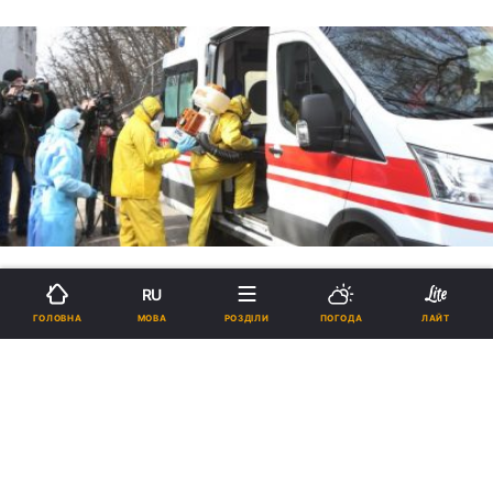
RU
МОВА
ГОЛОВНА
РОЗДІЛИ
ПОГОДА
ЛАЙТ
Врятуй себе сам. Чи отримає
людина з підозрою на
коронавірус допомогу в Україні
22:57, 02.03.2020
11 хв.
2656