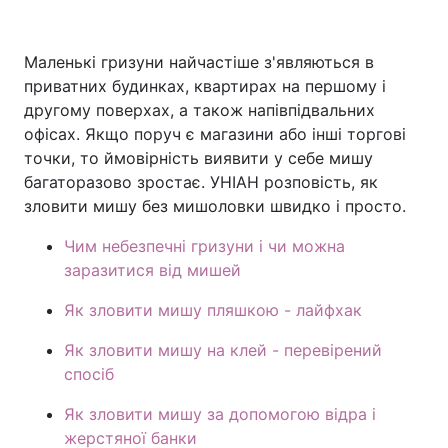
Маленькі гризуни найчастіше з'являються в
приватних будинках, квартирах на першому і
Головна
Війна
другому поверхах, а також напівпідвальних
Україна
Політика
офісах. Якщо поруч є магазини або інші торгові
точки, то ймовірність виявити у себе мишу
Економіка
Світ
багаторазово зростає. УНІАН розповість, як
зловити мишу без мишоловки швидко і просто.
Спорт
Наука
Чим небезпечні гризуни і чи можна
Техно і зв'язок
Лайт
заразитися від мишей
Зброя
Інциденти
Як зловити мишу пляшкою - лайфхак
Як зловити мишу на клей - перевірений
Здоров'я
Туризм
спосіб
Цікавинки
Погода
Як зловити мишу за допомогою відра і
жерстяної банки
Екологія
Регіони