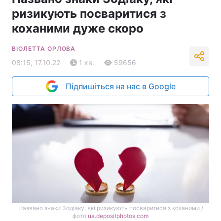
ризикують посваритися з
коханими дуже скоро
ВІОЛЕТТА ОРЛОВА
08:15, 17.10.22
1 хв.
59656
Підпишіться на нас в Google
Названо знаки Зодіаку, які ризикують посваритися з коханими /
фото
ua.depositphotos.com