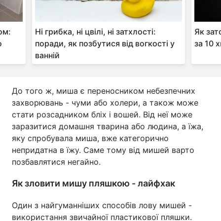
ом:
Ні грибка, ні цвілі, ні затхлості:
Як зат
о
поради, як позбутися від вогкості у
за 10 
ванній
До того ж, миша є переносником небезпечних
захворювань - чуми або холери, а також може
стати розсадником бліх і вошей. Від неї може
заразитися домашня тварина або людина, а їжа,
яку спробувала миша, вже категорично
непридатна в їжу. Саме тому від мишей варто
позбавлятися негайно.
Як зловити мишу пляшкою - лайфхак
Один з найгуманніших способів лову мишей -
використання звичайної пластикової пляшки.