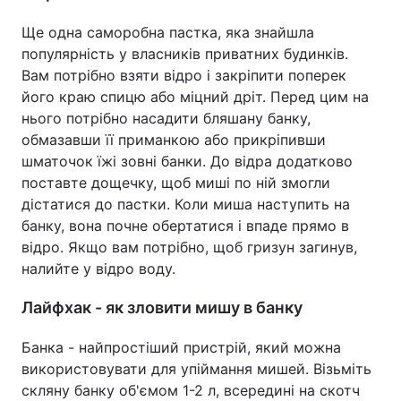
Ще одна саморобна пастка, яка знайшла
популярність у власників приватних будинків.
Вам потрібно взяти відро і закріпити поперек
його краю спицю або міцний дріт. Перед цим на
нього потрібно насадити бляшану банку,
обмазавши її приманкою або прикріпивши
шматочок їжі зовні банки. До відра додатково
поставте дощечку, щоб миші по ній змогли
дістатися до пастки. Коли миша наступить на
банку, вона почне обертатися і впаде прямо в
відро. Якщо вам потрібно, щоб гризун загинув,
налийте у відро воду.
Лайфхак - як зловити мишу в банку
Банка - найпростіший пристрій, який можна
використовувати для упіймання мишей. Візьміть
скляну банку об'ємом 1-2 л, всередині на скотч