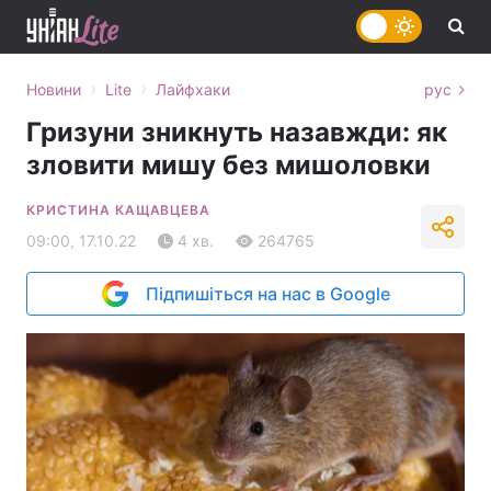
›
›
Новини
Lite
Лайфхаки
рус
Гризуни зникнуть назавжди: як
зловити мишу без мишоловки
КРИСТИНА КАЩАВЦЕВА
09:00, 17.10.22
4 хв.
264765
Підпишіться на нас в Google