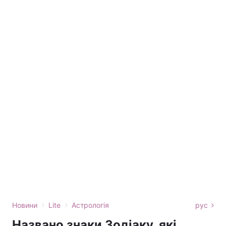
›
›
Новини
Lite
Астрологія
рус
Названо знаки Зодіаку, які