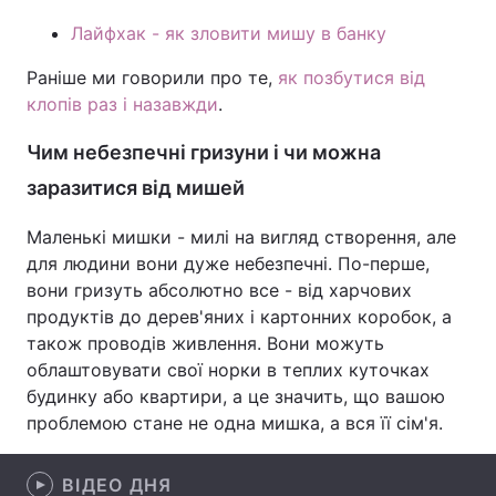
Лайфхак - як зловити мишу в банку
Лонгріди
Раніше ми говорили про те,
як позбутися від
клопів раз і назавжди
.
Відео з Youtube
Статті
Чим небезпечні гризуни і чи можна
Інтерв'ю
Думки
заразитися від мишей
Архів
Вакансії
Маленькі мишки - милі на вигляд створення, але
Контакти
для людини вони дуже небезпечні. По-перше,
вони гризуть абсолютно все - від харчових
Послуги
продуктів до дерев'яних і картонних коробок, а
також проводів живлення. Вони можуть
облаштовувати свої норки в теплих куточках
будинку або квартири, а це значить, що вашою
проблемою стане не одна мишка, а вся її сім'я.
ВІДЕО ДНЯ