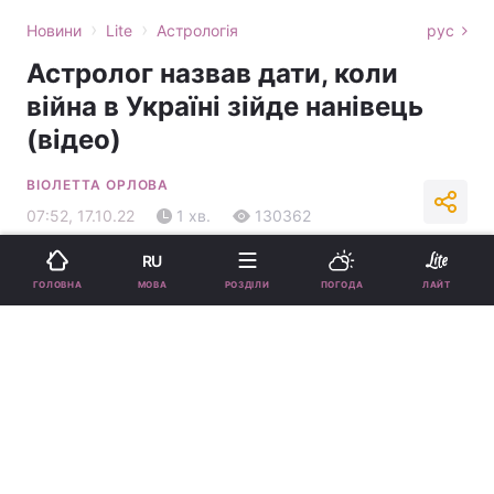
›
›
Новини
Lite
Астрологія
рус
Астролог назвав дати, коли
війна в Україні зійде нанівець
(відео)
ВІОЛЕТТА ОРЛОВА
07:52, 17.10.22
1 хв.
130362
RU
Підпишіться на нас в Google
МОВА
ГОЛОВНА
РОЗДІЛИ
ПОГОДА
ЛАЙТ