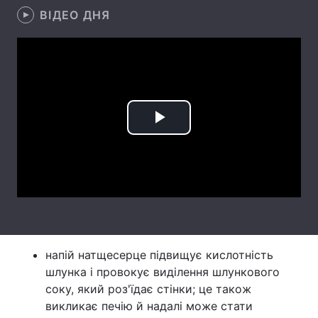
ВІДЕО ДНЯ
Лонгріди
Відео з Youtube
Статті
Інтерв'ю
Думки
Play
Архів
Вакансії
Video
Контакти
Послуги
напій натщесерце підвищує кислотність
шлунка і провокує виділення шлункового
соку, який роз'їдає стінки; це також
викликає печію й надалі може стати