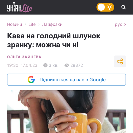
›
›
Новини
Lite
Лайфхаки
рус
Кава на голодний шлунок
зранку: можна чи ні
ОЛЬГА ЗАЙЦЕВА
19:30, 17.04.23
3 хв.
28872
Підпишіться на нас в Google