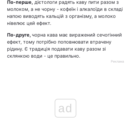
По-перше,
дієтологи радять каву пити разом з
молоком, а не чорну - кофеїн і алкалоїди в складі
напою виводять кальцій з організму, а молоко
нівелює цей ефект.
По-друге,
чорна кава має виражений сечогінний
ефект, тому потрібно поповнювати втрачену
рідину. Є традиція подавати каву разом зі
склянкою води - це правильно.
Реклама
ad