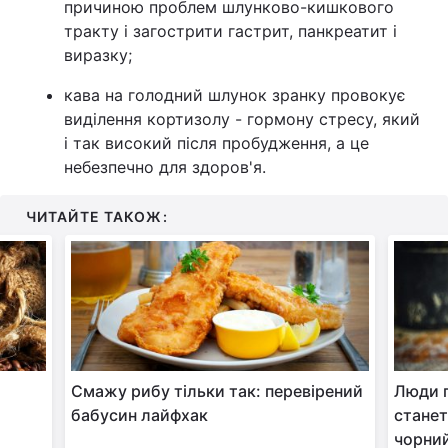
причиною проблем шлунково-кишкового
тракту і загострити гастрит, панкреатит і
Тема оформлення
виразку;
кава на голодний шлунок зранку провокує
виділення кортизолу - гормону стресу, який
і так високий після пробудження, а це
небезпечно для здоров'я.
ЧИТАЙТЕ ТАКОЖ:
Смажу рибу тільки так: перевірений
Люди п
бабусин лайфхак
станет
чорни