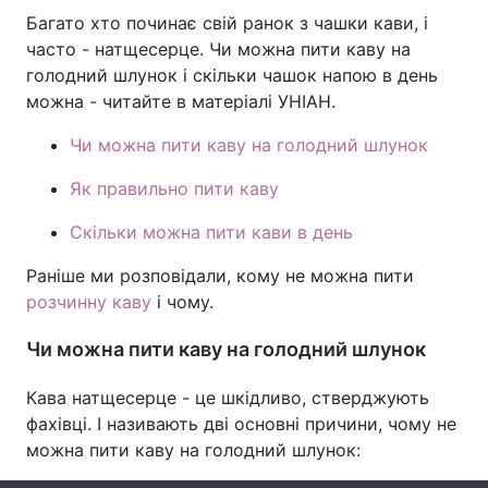
Багато хто починає свій ранок з чашки кави, і
часто - натщесерце. Чи можна пити каву на
голодний шлунок і скільки чашок напою в день
Головна
Війна
можна - читайте в матеріалі УНІАН.
Україна
Політика
Чи можна пити каву на голодний шлунок
Як правильно пити каву
Економіка
Світ
Скільки можна пити кави в день
Спорт
Наука
Раніше ми розповідали, кому не можна пити
Техно і зв'язок
Лайт
розчинну каву
і чому.
Зброя
Інциденти
Чи можна пити каву на голодний шлунок
Здоров'я
Туризм
Кава натщесерце - це шкідливо, стверджують
фахівці. І називають дві основні причини, чому не
Цікавинки
Погода
можна пити каву на голодний шлунок:
Екологія
Регіони