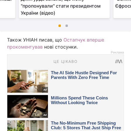
"пропонували" стати президентом
Єфроси
України (відео)
Також УНІАН писав, що
Остапчук вперше
прокоментував
нові стосунки.
Реклама