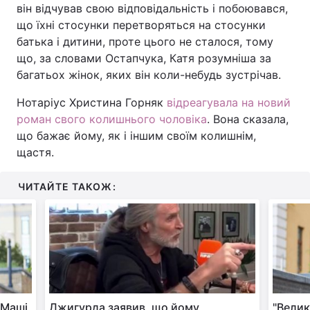
він відчував свою відповідальність і побоювався,
що їхні стосунки перетворяться на стосунки
батька і дитини, проте цього не сталося, тому
що, за словами Остапчука, Катя розумніша за
багатьох жінок, яких він коли-небудь зустрічав.
Нотаріус Христина Горняк
відреагувала на новий
роман свого колишнього чоловіка
. Вона сказала,
що бажає йому, як і іншим своїм колишнім,
щастя.
ЧИТАЙТЕ ТАКОЖ:
 Маші
Джигурда заявив, що йому
"Велик