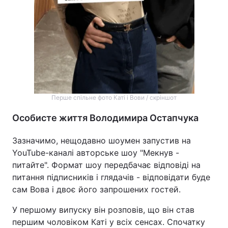
Перше спільне фото Каті і Вови / скріншот
Особисте життя Володимира Остапчука
Зазначимо, нещодавно шоумен запустив на
YouTube-каналі авторське шоу "Мекнув -
питайте". Формат шоу передбачає відповіді на
питання підписників і глядачів - відповідати буде
сам Вова і двоє його запрошених гостей.
У першому випуску він розповів, що він став
першим чоловіком Каті у всіх сенсах. Спочатку