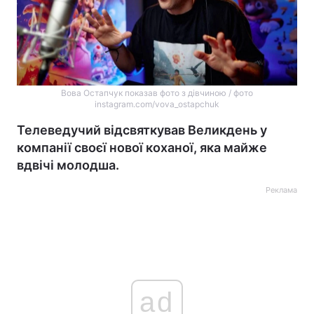
Вова Остапчук показав фото з дівчиною / фото
instagram.com/vova_ostapchuk
Телеведучий відсвяткував Великдень у
компанії своєї нової коханої, яка майже
вдвічі молодша.
Реклама
ad