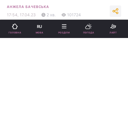
АНЖЕЛА БАЧЕВСЬКА
17:54, 17.04.23
2 хв.
101724
RU
Підпишіться на нас в Google
МОВА
ГОЛОВНА
РОЗДІЛИ
ПОГОДА
ЛАЙТ
Травень 2023 "озолотить" представників цих знаків Зодіаку / 1zoom
Їм потрібно готувати гаманці, оскільки зірки
пророкують їм хороший грошовий прихід.
Реклама