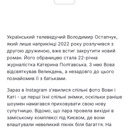
Український телеведучий Володимир Остапчук,
який лише наприкінці 2022 року розлучився з
другою дружиною, вже встиг закрутити новий
роман. Його обраницею стала 22-річна
журналістка Катерина Полтавська. З нею Вова
відсвяткував Великдень, а незадовго до цього
познайомив її з батьками.
Зараз в Instagram з'явилися спільні фото Вови і
Каті - це перші їхні спільні знімки, оскільки раніше
шоумен намагався приховувати свою нову
супутницю. Відомо, що пара провела вихідні в
заміському комплексі під Києвом, де вони
влаштували невеликий пікнік біля багаття. На