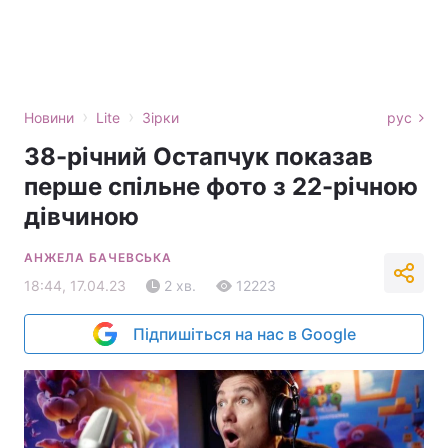
›
›
Новини
Lite
Зірки
рус
38-річний Остапчук показав
перше спільне фото з 22-річною
дівчиною
АНЖЕЛА БАЧЕВСЬКА
18:44, 17.04.23
2 хв.
12223
Підпишіться на нас в Google