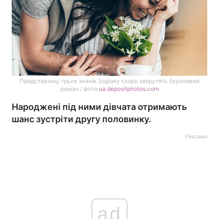
Представниці трьох знаків Зодіаку скоро закрутять бурхливий
роман / фото
ua.depositphotos.com
Народжені під ними дівчата отримають
шанс зустріти другу половинку.
Реклама
ad