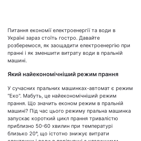
Головна
Війна
Питання економії електроенергії та води в
Україні зараз стоїть гостро. Давайте
Україна
Політика
розберемося, як заощадити електроенергію при
пранні і як зменшити витрату води в пральній
Економіка
Світ
машині.
Спорт
Наука
Який найекономічніший режим прання
Техно і зв'язок
Лайт
У сучасних пральних машинках-автомат є режим
"Еко". Мабуть, це найекономічніший режим
Зброя
Інциденти
прання. Що значить економ режим в пральній
Здоров'я
Туризм
машині? Під час цього режиму пральна машинка
запускає короткий цикл прання тривалістю
Цікавинки
Погода
приблизно 50-60 хвилин при температурі
близько 20°, що істотно знижує витрати
Екологія
Регіони