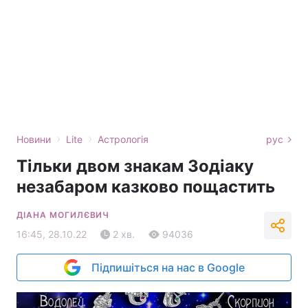
›
›
Новини
Lite
Астрологія
рус
Тільки двом знакам Зодіаку
незабаром казково пощастить
ДІАНА МОГИЛЄВИЧ
16:45, 28.10.22
2 хв.
94036
Підпишіться на нас в Google