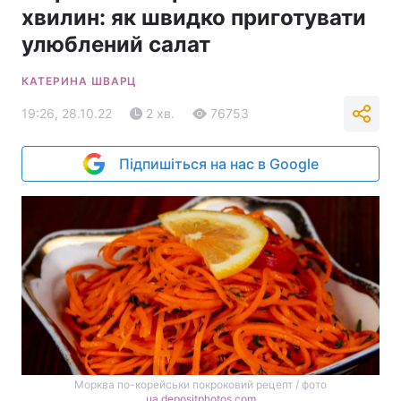
хвилин: як швидко приготувати
улюблений салат
КАТЕРИНА ШВАРЦ
19:26, 28.10.22
2 хв.
76753
Підпишіться на нас в Google
Морква по-корейськи покроковий рецепт / фото
ua.depositphotos.com