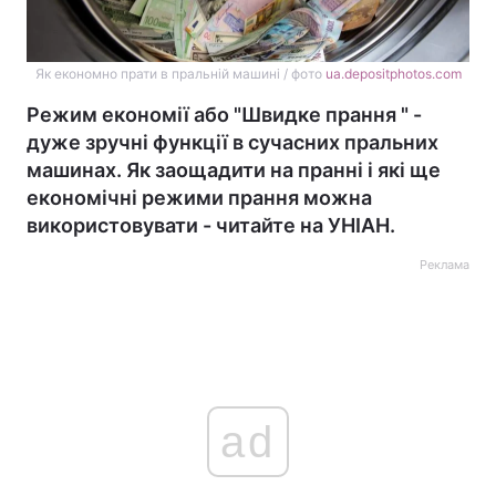
Як економно прати в пральній машині / фото
ua.depositphotos.com
Режим економії або "Швидке прання " -
дуже зручні функції в сучасних пральних
машинах. Як заощадити на пранні і які ще
економічні режими прання можна
використовувати - читайте на УНІАН.
Реклама
ad