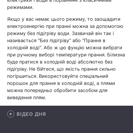
електрики і води в порівнянні з класичними
режимами.
Лонгріди
Якщо у вас немає цього режиму, то заощадити
електроенергію при пранні можна за допомогою
Відео з Youtube
Статті
режиму без підігріву води. Зазвичай він так і
називається "Без підігріву" або "Прання в
Інтерв'ю
Думки
холодній воді". Або ж цю фунцію можна вибрати
Архів
Вакансії
при ручному виборі температури прання. Білизна
буде пратися в холодній воді абсолютно без
Контакти
підігріву. Не бійтеся, що якість прання сильно
погіршиться. Використовуйте спеціальний
Послуги
порошок для прання в холодній воді, а плями
можна попередньо обробити засобом для
виведення плям.
ВІДЕО ДНЯ