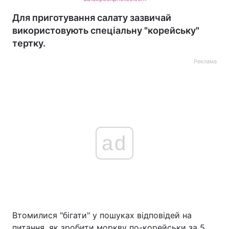
Для приготування салату зазвичай
використовують спеціальну "корейську"
тертку.
Реклама
ad
Втомилися "бігати" у пошуках відповідей на
питання, як зробити моркву по-корейськи за 5