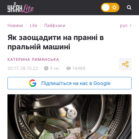
›
›
Новини
Lite
Лайфхаки
рус
Як заощадити на пранні в
пральній машині
КАТЕРИНА ЛИМАНСЬКА
20:17, 28.10.22
3 хв.
14486
Підпишіться на нас в Google