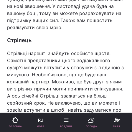
на нові звершення. У листопаді удача буде на
вашому боці, тому ви можете розраховувати на
підтримку вищих сил. Також вам пощастить
реалізувати свою мрію.
Стрілець
Стрільці нарешті знайдуть особисте щастя.
Самотні представники цього зодіакального
сузір'я можуть вступити у стосунки з людиною з
минулого. Необов'язково, що це буде ваш
колишній партнер. Можливо, це був друг, з яким
ви з різних причин могли припинити спілкування.
А ось сімейні Стрільці зважаться на більш
серйозний крок. Не виключено, що ви можете і
зовсім вступити в шлюб і навіть задуматися про
поповнення в родині. Зірки обіцяють вам
RU
справжнє щастя.
МОВА
ГОЛОВНА
РОЗДІЛИ
ПОГОДА
ЛАЙТ