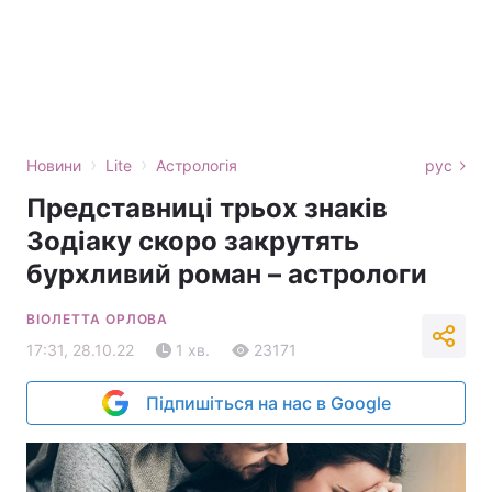
›
›
Новини
Lite
Астрологія
рус
Представниці трьох знаків
Зодіаку скоро закрутять
бурхливий роман – астрологи
ВІОЛЕТТА ОРЛОВА
17:31, 28.10.22
1 хв.
23171
Підпишіться на нас в Google