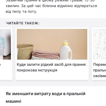
Зазвичай прання в цьому режимі триває 15-30
хвилин. За цей час білизна відмінно відпереться
від пилу та поту.
ЧИТАЙТЕ ТАКОЖ:
о
Куди залити рідкий засіб для прання:
Перемо
покрокова інструкція
пральн
своїм
Як зменшити витрату води в пральній
машині