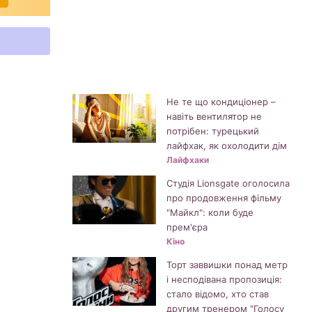
Не те що кондиціонер –
навіть вентилятор не
потрібен: турецький
лайфхак, як охолодити дім
Лайфхаки
Студія Lionsgate оголосила
про продовження фільму
"Майкл": коли буде
прем'єра
Кіно
Торт заввишки понад метр
і несподівана пропозиція:
стало відомо, хто став
другим тренером "Голосу