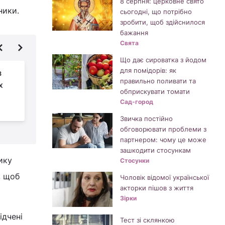
8 серпня: церковне свято
ники.
сьогодні, що потрібно
зробити, щоб здійснилося
бажання
Свята
Що дає сироватка з йодом
для помідорів: як
з
Найкращий засіб від
правильно поливати та
х
запаху в пральній
обприскувати томати
машині: він уже є на
Сад-город
вашій кухні
п
Звичка постійно
обговорювати проблеми з
партнером: чому це може
зашкодити стосункам
ику
Стосунки
, щоб
Чоловік відомої української
акторки пішов з життя
Зірки
ідчені
Тест зі склянкою