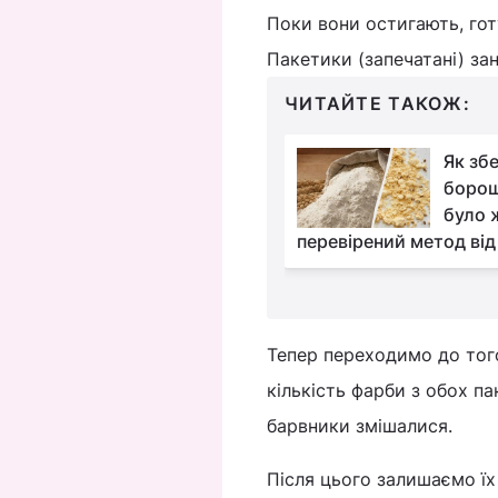
Поки вони остигають, гот
Пакетики (запечатані) за
ЧИТАЙТЕ ТАКОЖ:
Найкращий засіб від
Як збе
запаху в пральній
борош
машині: він уже є на
було 
і
перевірений метод від
Тепер переходимо до того
кількість фарби з обох п
барвники змішалися.
Після цього залишаємо їх