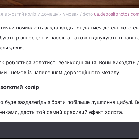
я в жовтий колір у домашніх умовах / фото
ua.depositphotos.co
ияни починають заздалегідь готуватися до світлого св
ують різні рецепти пасок, а також підшукують цікаві ва
еликдень.
як робляться золотисті великодні яйця. Вони виходять
и і немов із напиленням дорогоцінного металу.
 золотий колір
о буде заздалегідь зібрати побільше лушпиння цибулі. В
никами, дасть той самий красивий ефект золота.