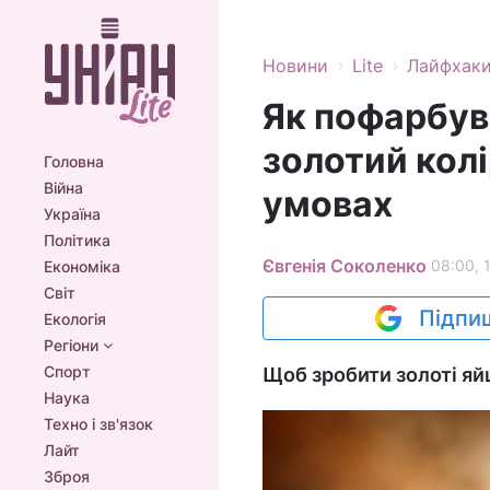
›
›
Новини
Lite
Лайфхак
Як пофарбув
золотий колі
Головна
Війна
умовах
Україна
Політика
Євгенія Соколенко
08:00, 
Економіка
Світ
Підпиш
Екологія
Регіони
Спорт
Щоб зробити золоті яй
Наука
Техно і зв'язок
Лайт
Зброя