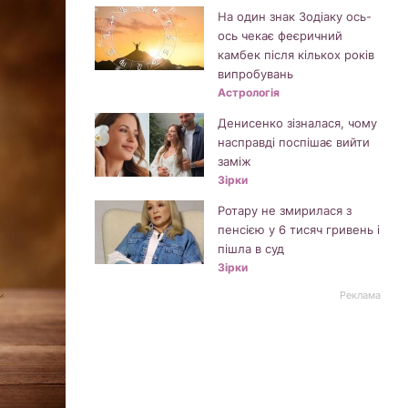
На один знак Зодіаку ось-
ось чекає феєричний
камбек після кількох років
випробувань
Астрологія
Денисенко зізналася, чому
насправді поспішає вийти
заміж
Зірки
Ротару не змирилася з
пенсією у 6 тисяч гривень і
пішла в суд
Зірки
Реклама