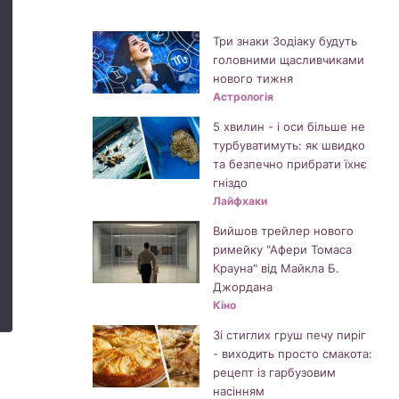
Три знаки Зодіаку будуть
головними щасливчиками
нового тижня
Астрологія
5 хвилин - і оси більше не
турбуватимуть: як швидко
та безпечно прибрати їхнє
гніздо
Лайфхаки
Вийшов трейлер нового
римейку "Афери Томаса
Крауна" від Майкла Б.
Джордана
Кіно
Зі стиглих груш печу пиріг
- виходить просто смакота:
рецепт із гарбузовим
насінням