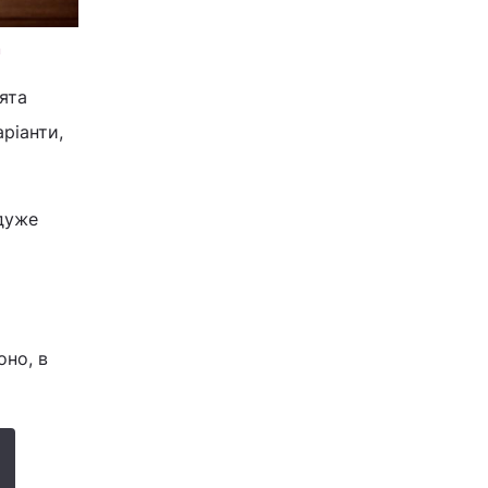
m
ята
ріанти,
 дуже
оно, в