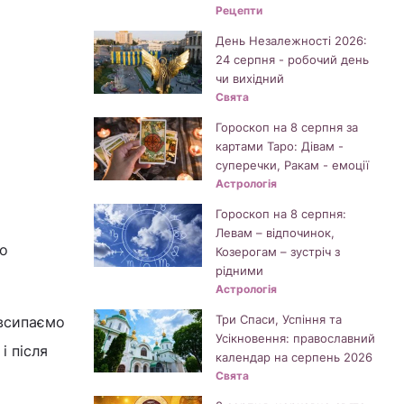
Рецепти
День Незалежності 2026:
24 серпня - робочий день
чи вихідний
Свята
Гороскоп на 8 серпня за
картами Таро: Дівам -
суперечки, Ракам - емоції
Астрологія
Гороскоп на 8 серпня:
Левам – відпочинок,
мо
Козерогам – зустріч з
рідними
Астрологія
Три Спаси, Успіння та
 всипаємо
Усікновення: православний
і після
календар на серпень 2026
Свята