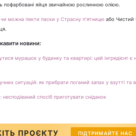
ь пофарбовані яйця звичайною рослинною олією.
,
чи можна пекти паски у Страсну п'ятницю
або Чистий 
ця.
кавити новини:
тися мурашок у будинку та квартирі: цей інгредієнт є 
чних ситуацій: як прибрати поганий запах у взутті та ві
: несподіваний спосіб приготувати сніданок
ІТЬ ПРОЄКТУ
ПІДТРИМАЙТЕ НАС