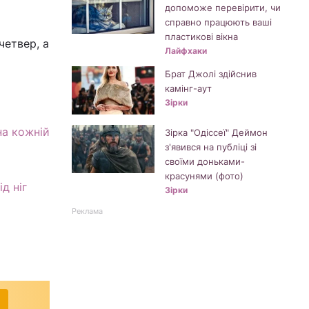
допоможе перевірити, чи
справно працюють ваші
пластикові вікна
четвер, а
Лайфхаки
Брат Джолі здійснив
камінг-аут
Зірки
на кожній
Зірка "Одіссеї" Деймон
з'явився на публіці зі
своїми доньками-
красунями (фото)
д ніг
Зірки
Реклама