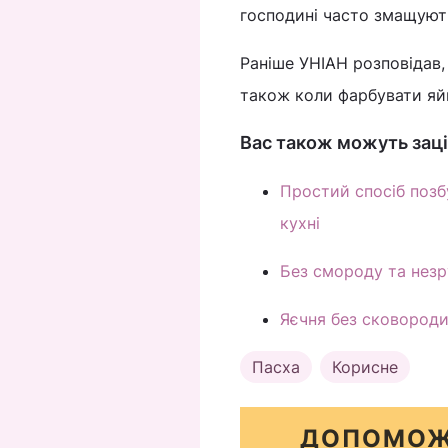
господині часто змащуют
Раніше УНІАН розповідав
також коли фарбувати яй
Вас також можуть заці
Простий спосіб позбу
кухні
Без смороду та незру
Яєчня без сковороди
Пасха
Корисне
ДОПОМОЖ