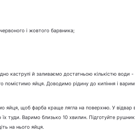
червоного і жовтого барвника;
дно каструлі й заливаємо достатньою кількістю води -
го помістимо яйця. Доводимо рідину до кипіння і вари
о яйця, щоб фарба краще лягла на поверхню. У відвар
 їх туди. Варимо близько 10 хвилин. Підготуйте рушник 
іть на нього яйця.