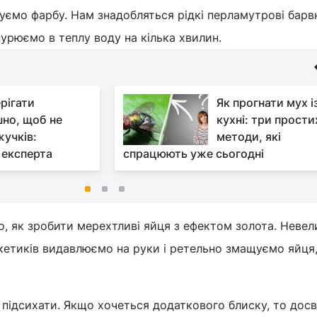
уємо фарбу. Нам знадобляться рідкі перламутрові барв
нурюємо в теплу воду на кілька хвилин.
рігати
Як прогнати мух і
но, щоб не
кухні: три прости
жучків:
методи, які
 експерта
спрацюють уже сьогодні
, як зробити мерехтливі яйця з ефектом золота. Невел
акетиків видавлюємо на руки і ретельно змащуємо яйця
 підсихати. Якщо хочеться додаткового блиску, то досв