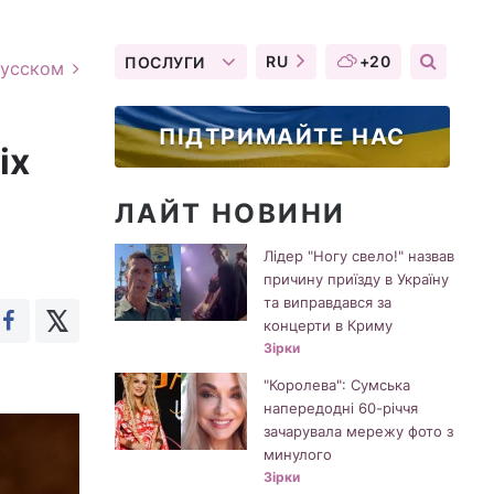
RU
+20
ПОСЛУГИ
русском
ПІДТРИМАЙТЕ НАС
іх
ЛАЙТ НОВИНИ
Лідер "Ногу свело!" назвав
причину приїзду в Україну
та виправдався за
концерти в Криму
Зірки
"Королева": Сумська
напередодні 60-річчя
зачарувала мережу фото з
минулого
Зірки