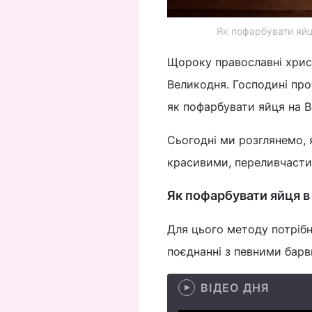
Як пофарбувати яйц
Щороку православні христ
Великодня. Господині проб
як пофарбувати яйця на В
Сьогодні ми розглянемо, 
красивими, переливчастим
Як пофарбувати яйця в
Для цього методу потрібн
поєднанні з певними барв
ВІДЕО ДНЯ