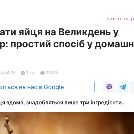
и
читать на 
ати яйця на Великдень у
р: простий спосіб у домашн
14.04.25
2 хв.
21378
іться на нас в Google
ця вдома, знадобляться лише три інгредієнти.