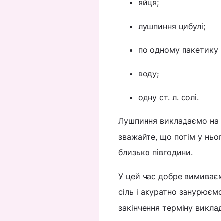
яйця;
лушпиння цибулі;
по одному пакетику 
воду;
одну ст. л. солі.
Лушпиння викладаємо на 
зважайте, що потім у ньо
близько півгодини.
У цей час добре вимиваєм
сіль і акуратно занурюємо
закінчення терміну виклад