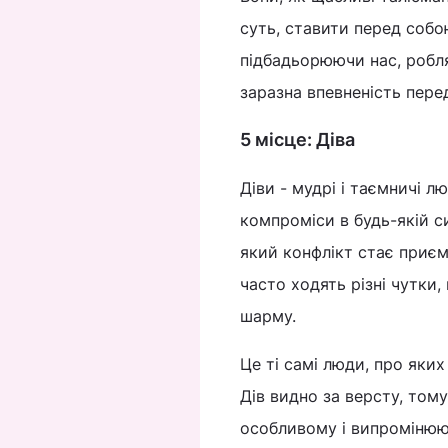
суть, ставити перед собою
підбадьорюючи нас, робля
заразна впевненість пер
5 місце: Діва
Діви - мудрі і таємничі 
компроміси в будь-якій с
який конфлікт стає приє
часто ходять різні чутки
шарму.
Це ті самі люди, про яких
Дів видно за версту, том
особливому і випромінюют