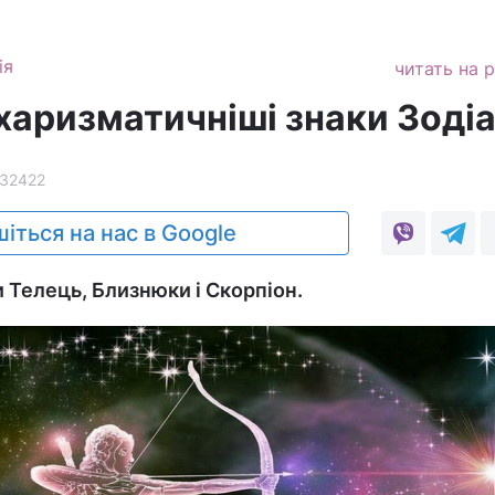
ія
читать на 
харизматичніші знаки Зоді
32422
іться на нас в Google
 Телець, Близнюки і Скорпіон.