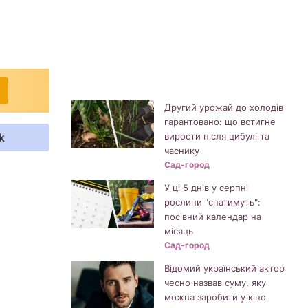
Другий урожай до холодів
гарантовано: що встигне
k
вирости після цибулі та
часнику
Сад-город
У ці 5 днів у серпні
рослини "спатимуть":
посівний календар на
місяць
Сад-город
Відомий український актор
чесно назвав суму, яку
можна заробити у кіно