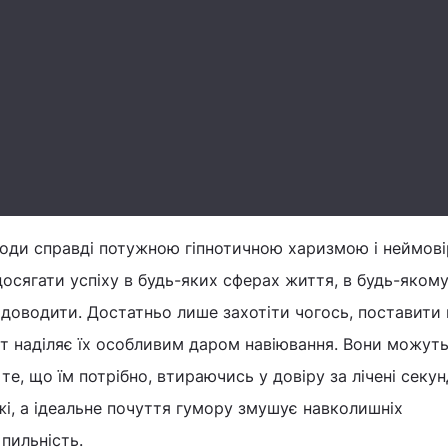
ироди справді потужною гіпнотичною харизмою і неймов
сягати успіху в будь-яких сферах життя, в будь-якому в
о доводити. Достатньо лише захотіти чогось, поставити
т наділяє їх особливим даром навіювання. Вони можут
, що їм потрібно, втираючись у довіру за лічені секунд
і, а ідеальне почуття гумору змушує навколишніх
пильність.