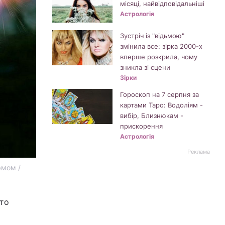
місяці, найвідповідальніші
Астрологія
Зустріч із "відьмою"
змінила все: зірка 2000-х
вперше розкрила, чому
зникла зі сцени
Зірки
Гороскоп на 7 серпня за
картами Таро: Водоліям -
вибір, Близнюкам -
прискорення
Астрологія
Реклама
рмом /
рто