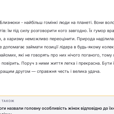
лизнюки - найбільш гомінкі люди на планеті. Вони вол
ів: їм під силу розговорити кого завгодно. Їх гумор вр
тю, а харизму неможливо переоцінити. Природа наділила
е допомагає займати позиції лідера в будь-якому колект
найомих, які не говорять про них нічого поганого, тому
 повірить. Поруч з ними життя легка і прекрасна. Бути 
ращим другом — справжня честь і велика удача.
Е ТАКОЖ
ги назвали головну особливість жінок відповідно до їх