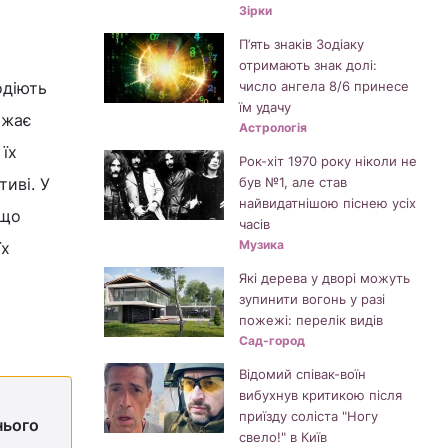
Зірки
П’ять знаків Зодіаку
отримають знак долі:
одіють
число ангела 8/6 принесе
їм удачу
ажає
Астрологія
 їх
Рок-хіт 1970 року ніколи не
иві. У
був №1, але став
найвидатнішою піснею усіх
 що
часів
Музика
їх
Які дерева у дворі можуть
зупинити вогонь у разі
пожежі: перелік видів
Сад-город
Відомий співак-воїн
вибухнув критикою після
приїзду соліста "Ногу
нього
свело!" в Київ