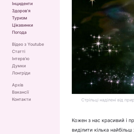
Інциденти
Здоров'я
Туризм
Цікавинки
Погода
Відео з Youtube
Статті
Інтерв'ю
Думки
Лонгріди
Архів
Вакансії
Контакти
Стрільці наділені від п
Кожен з нас красивий і п
виділити кілька найбільш