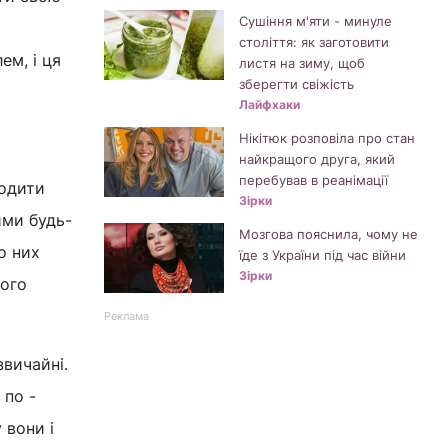
Сушіння м'яти - минуле
століття: як заготовити
ем, і ця
листя на зиму, щоб
зберегти свіжість
Лайфхаки
Нікітюк розповіла про стан
найкращого друга, який
перебував в реанімації
ходити
Зірки
ими будь-
Мозгова пояснила, чому не
о них
їде з України під час війни
Зірки
вого
Реклама
звичайні.
 по -
 вони і