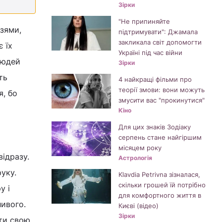
Зірки
"Не припиняйте
узями,
підтримувати": Джамала
закликала світ допомогти
 їх
Україні під час війни
людей
Зірки
ть
4 найкращі фільми про
теорії змови: вони можуть
я, бо
змусити вас "прокинутися"
Кіно
Для цих знаків Зодіаку
серпень стане найгіршим
місяцем року
відразу.
Астрологія
уку.
Klavdia Petrivna зізналася,
скільки грошей їй потрібно
у і
для комфортного життя в
ивого.
Києві (відео)
Зірки
ити свою