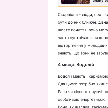
знаку З
Скорпіони - люди, про як
бути до них ближче, дізн
шосте почуття: воно могу
часто зустрічаються конс
відторгнення у молодших 
знають, що вони не забув
4 місце: Водолій
Водолії мають і харизмою 
Для цього потрібно якийс
Рано чи пізно оточуючі р
особливою енергетикою. 
Вони, як щасливі талісма