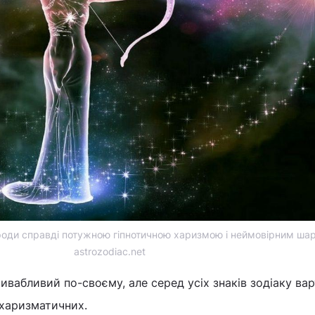
рироди справді потужною гіпнотичною харизмою і неймовірним ша
astrozodiac.net
ривабливий по-своєму, але серед усіх знаків зодіаку ва
 харизматичних.