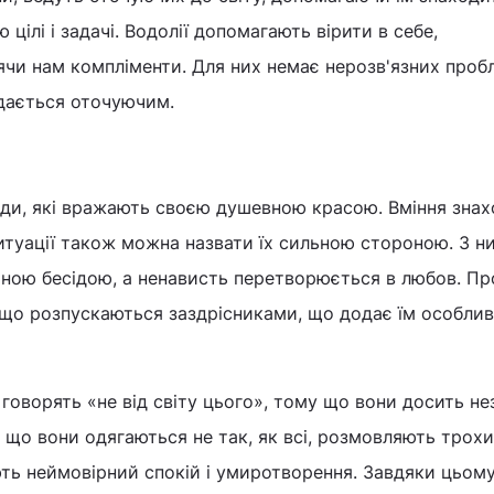
 цілі і задачі. Водолії допомагають вірити в себе,
чи нам компліменти. Для них немає нерозв'язних пробл
едається оточуючим.
люди, які вражають своєю душевною красою. Вміння зна
итуації також можна назвати їх сильною стороною. З н
мною бесідою, а ненависть перетворюється в любов. Пр
, що розпускаються заздрісниками, що додає їм особли
 говорять «не від світу цього», тому що вони досить не
у що вони одягаються не так, як всі, розмовляють трохи
ь неймовірний спокій і умиротворення. Завдяки цьому