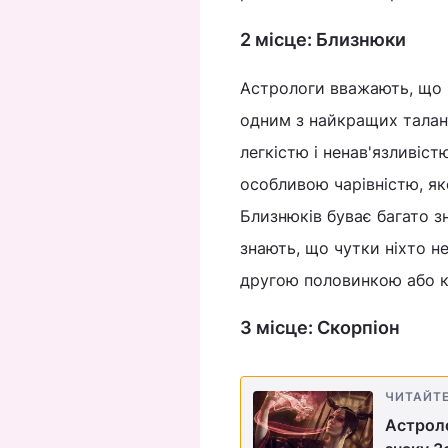
2 місце: Близнюки
Астрологи вважають, що Б
одним з найкращих талант
легкістю і ненав'язливіс
особливою чарівністю, як
Близнюків буває багато з
знають, що чутки ніхто не
другою половинкою або к
3 місце: Скорпіон
ЧИТАЙТ
Астроло