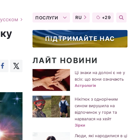
RU
+29
ПОСЛУГИ
русском
аку
ПІДТРИМАЙТЕ НАС
ЛАЙТ НОВИНИ
Ці знаки на долоні є не у
всіх: що вони означають
Астрологія
Нікітюк з однорічним
сином вирушила на
відпочинок у гори та
нарвалася на хейт
Зірки
Люди, які народилися в ці