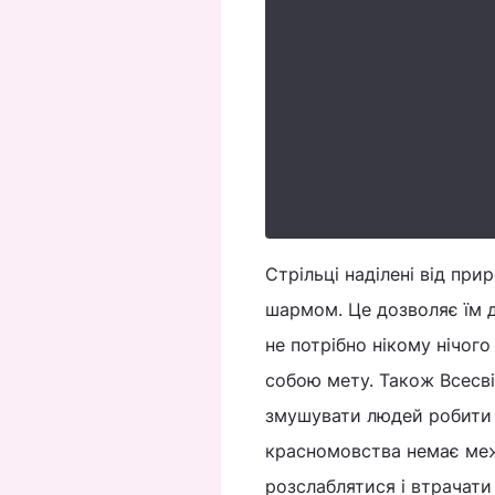
Стрільці наділені від пр
шармом. Це дозволяє їм до
не потрібно нікому нічог
собою мету. Також Всесві
змушувати людей робити те
красномовства немає меж
розслаблятися і втрачати 