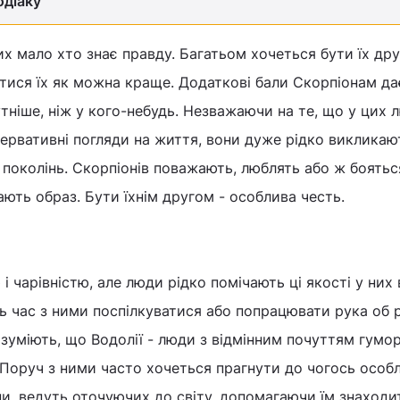
одіаку
их мало хто знає правду. Багатьом хочеться бути їх др
атися їх як можна краще. Додаткові бали Скорпіонам дає
тніше, ніж у кого-небудь. Незважаючи на те, що у цих 
ервативні погляди на життя, вони дуже рідко викликаю
поколінь. Скорпіонів поважають, люблять або ж боятьс
ають образ. Бути їхнім другом - особлива честь.
і чарівністю, але люди рідко помічають ці якості у них 
ь час з ними поспілкуватися або попрацювати рука об р
озуміють, що Водолії - люди з відмінним почуттям гумор
Поруч з ними часто хочеться прагнути до чогось особл
ни, ведуть оточуючих до світу, допомагаючи їм знаход