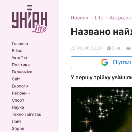
›
›
Новини
Lite
Астролог
Названо най
Головна
22:00, 08.02.20
3 хв.
Війна
Україна
Підпиш
Політика
Економіка
У першу трійку увійшли
Світ
Екологія
Регіони
Спорт
Наука
Техно і зв'язок
Лайт
Зброя