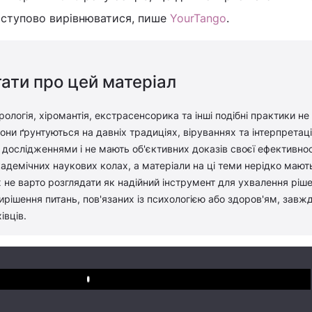
поступово вирівнюватися, пише
YourTango
.
ати про цей матеріал
рологія, хіромантія, екстрасенсорика та інші подібні практики не
ни ґрунтуються на давніх традиціях, віруваннях та інтерпретація
дослідженнями і не мають об'єктивних доказів своєї ефективност
адемічних наукових колах, а матеріали на ці теми нерідко мают
 не варто розглядати як надійний інструмент для ухвалення ріш
вирішення питань, пов'язаних із психологією або здоров'ям, завж
івців.
Play