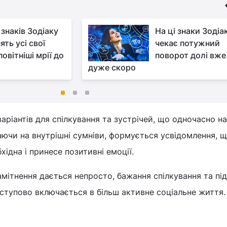
 знаків Зодіаку
На ці знаки Зодіа
ять усі свої
чекає потужний
овітніші мрії до
поворот долі вже
дуже скоро
аріантів для спілкування та зустрічей, що одночасно на
ючи на внутрішні сумніви, формується усвідомлення, 
хідна і принесе позитивні емоції.
самітнення дається непросто, бажання спілкування та п
ступово включається в більш активне соціальне життя.