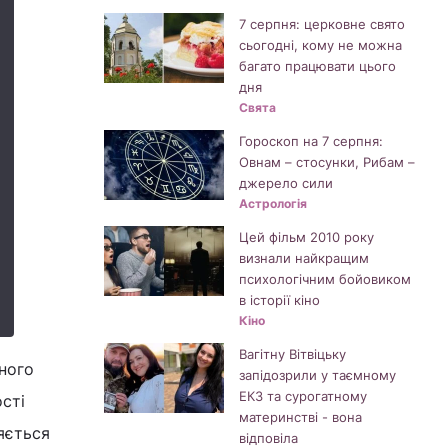
7 серпня: церковне свято
сьогодні, кому не можна
багато працювати цього
дня
Свята
Гороскоп на 7 серпня:
Овнам – стосунки, Рибам –
джерело сили
Астрологія
Цей фільм 2010 року
визнали найкращим
психологічним бойовиком
в історії кіно
Кіно
Вагітну Вітвіцьку
яного
запідозрили у таємному
ЕКЗ та сурогатному
сті
материнстві - вона
яється
відповіла