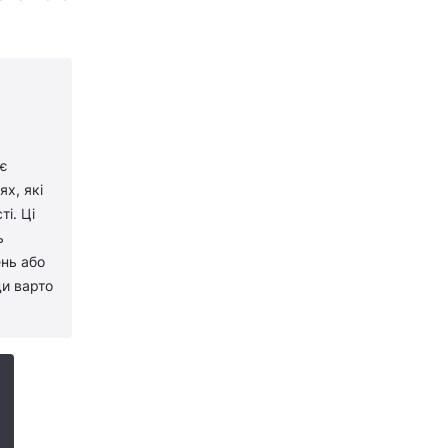
 є
х, які
і. Ці
ь
ень або
ди варто