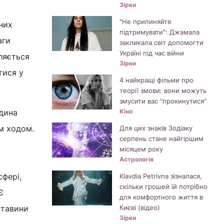
Зірки
"Не припиняйте
них
підтримувати": Джамала
аги
закликала світ допомогти
Україні під час війни
ляється
Зірки
тися у
4 найкращі фільми про
теорії змови: вони можуть
змусити вас "прокинутися"
юдина
Кіно
м ходом.
Для цих знаків Зодіаку
серпень стане найгіршим
місяцем року
Астрологія
сфері,
Klavdia Petrivna зізналася,
скільки грошей їй потрібно
Є
для комфортного життя в
ставини
Києві (відео)
Зірки