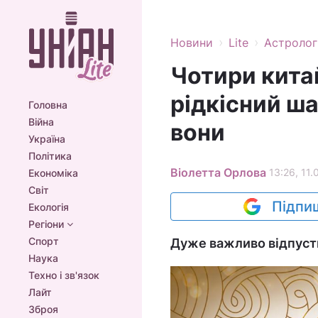
›
›
Новини
Lite
Астролог
Чотири кита
рідкісний ша
Головна
Війна
вони
Україна
Політика
Віолетта Орлова
13:26, 11.
Економіка
Світ
Підпиш
Екологія
Регіони
Спорт
Дуже важливо відпусти
Наука
Техно і зв'язок
Лайт
Зброя