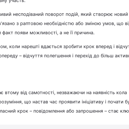
ну участь.
ивий несподіваний поворот подій, який створює новий
в'язано з раптовою необхідністю або зміною умов, що в
 факт появи можливості, а не її причина.
м, коли нарешті вдається зробити крок вперед і відчу
опереду – відчуття полегшення і перехід до більш актив
ває втому від самотності, незважаючи на наявність кола
розуміння, що настав час проявити ініціативу і почати 
власний крок – повідомлення або запрошення – стає кл