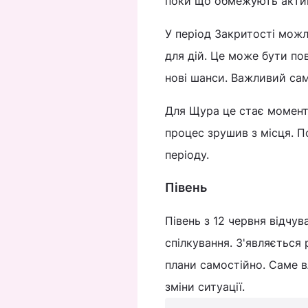
поки що обмежують актив
У період Закритості можл
для дій. Це може бути по
нові шанси. Важливий сам
Для Щура це стає моменто
процес зрушив з місця. П
періоду.
Півень
Півень з 12 червня відчу
спілкування. З'являється 
плани самостійно. Саме 
зміни ситуації.