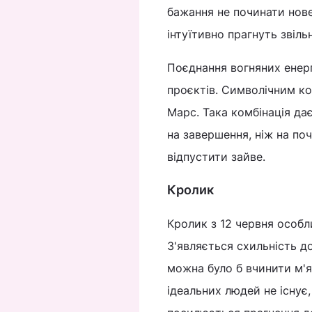
бажання не починати нове
інтуїтивно прагнуть звіль
Поєднання вогняних енерг
проєктів. Символічним к
Марс. Така комбінація да
на завершення, ніж на поч
відпустити зайве.
Кролик
Кролик з 12 червня особл
З'являється схильність д
можна було б вчинити м'
ідеальних людей не існує