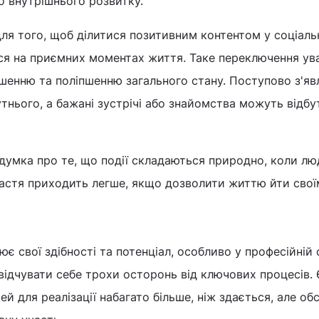
о внутрішнього розвитку.
ля того, щоб ділитися позитивним контентом у соціаль
ся на приємних моментах життя. Таке переключення ув
шенню та поліпшенню загального стану. Поступово з'яв
утнього, а бажані зустрічі або знайомства можуть відбу
думка про те, що події складаються природно, коли л
Щастя приходить легше, якщо дозволити життю йти свої
є свої здібності та потенціал, особливо у професійній 
відчувати себе трохи осторонь від ключових процесів. 
й для реалізації набагато більше, ніж здається, але об