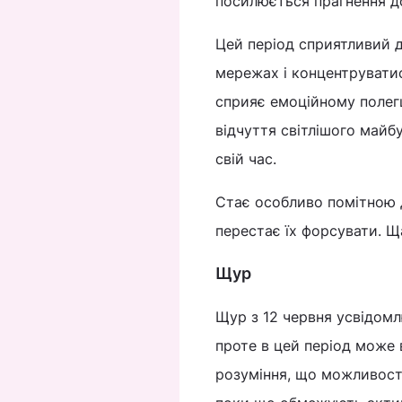
посилюється прагнення д
Цей період сприятливий д
мережах і концентрувати
сприяє емоційному полег
відчуття світлішого майб
свій час.
Стає особливо помітною 
перестає їх форсувати. 
Щур
Щур з 12 червня усвідомлю
проте в цей період може 
розуміння, що можливосте