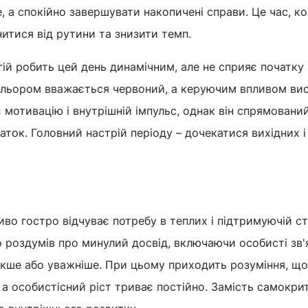
, а спокійно завершувати накопичені справи. Це час, к
нитися від рутини та знизити темп.
ій робить цей день динамічним, але не сприяє початку
ольором вважається червоний, а керуючим впливом ви
є мотивацію і внутрішній імпульс, однак він спрямовани
аток. Головний настрій періоду – дочекатися вихідних і
иво гостро відчуває потребу в теплих і підтримуючій с
о роздумів про минулий досвід, включаючи особисті зв'
якше або уважніше. При цьому приходить розуміння, що
, а особистісний ріст триває постійно. Замість самокри