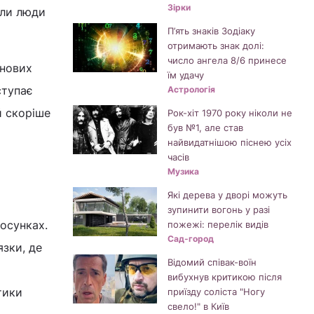
Зірки
оли люди
П’ять знаків Зодіаку
отримають знак долі:
число ангела 8/6 принесе
 нових
їм удачу
ступає
Астрологія
й скоріше
Рок-хіт 1970 року ніколи не
був №1, але став
найвидатнішою піснею усіх
часів
Музика
Які дерева у дворі можуть
зупинити вогонь у разі
тосунках.
пожежі: перелік видів
Сад-город
язки, де
Відомий співак-воїн
вибухнув критикою після
тики
приїзду соліста "Ногу
свело!" в Київ