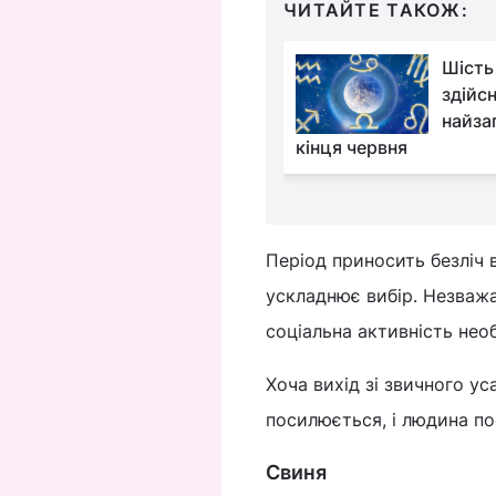
ЧИТАЙТЕ ТАКОЖ:
Що робити, якщо
Шість
знайшли монети на
здійсн
могилі: чи можна їх
найзап
и подіти
кінця червня
Період приносить безліч в
ускладнює вибір. Незважа
соціальна активність необ
Хоча вихід зі звичного у
посилюється, і людина по
Свиня