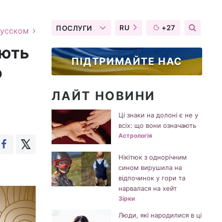
RU
+27
ПОСЛУГИ
русском
ають
ПІДТРИМАЙТЕ НАС
о
ЛАЙТ НОВИНИ
Ці знаки на долоні є не у
всіх: що вони означають
Астрологія
Нікітюк з однорічним
сином вирушила на
відпочинок у гори та
нарвалася на хейт
Зірки
Люди, які народилися в ці