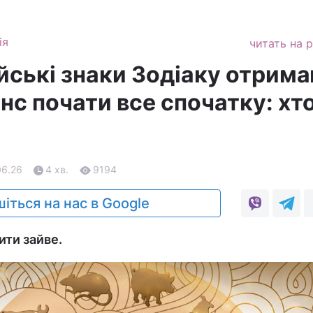
ія
читать на 
йські знаки Зодіаку отрим
нс почати все спочатку: хт
06.26
4 хв.
9194
іться на нас в Google
ти зайве.