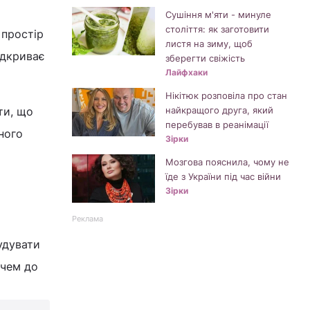
Сушіння м'яти - минуле
століття: як заготовити
 простір
листя на зиму, щоб
ідкриває
зберегти свіжість
Лайфхаки
Нікітюк розповіла про стан
ти, що
найкращого друга, який
перебував в реанімації
ного
Зірки
Мозгова пояснила, чому не
їде з України під час війни
Зірки
Реклама
будувати
ючем до