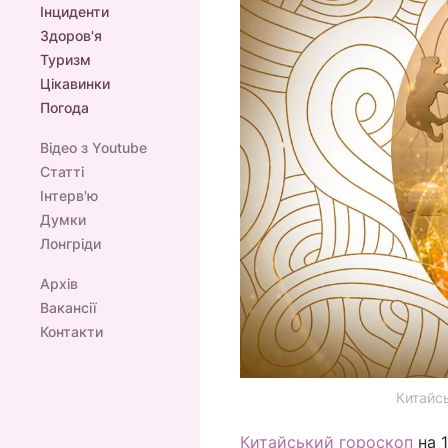
Інциденти
Здоров'я
Туризм
Цікавинки
Погода
Відео з Youtube
Статті
Інтерв'ю
Думки
Лонгріди
Архів
Вакансії
Контакти
Китайсь
Китайський гороскоп
на 1