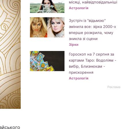
місяці, найвідповідальніші
Астрологія
Зустріч із "відьмою"
змінила все: зірка 2000-х
вперше розкрила, чому
зникла зі сцени
Зірки
Гороскоп на 7 серпня за
картами Таро: Водоліям -
вибір, Близнюкам -
прискорення
Астрологія
Реклама
тайського