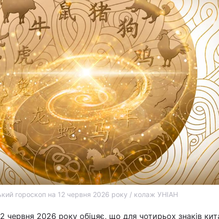
кий гороскоп на 12 червня 2026 року / колаж УНІАН
2 червня 2026 року обіцяє, що для чотирьох знаків ки