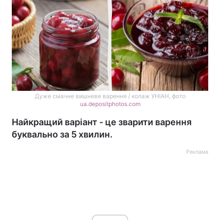
Дуже смачне вишневе варення / колаж УНІАН, фото
ua.depositphotos.com
Найкращий варіант - це зварити варення
буквально за 5 хвилин.
Реклама