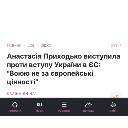
›
›
Новини
Lite
Зірки
рус
Анастасія Приходько виступила
проти вступу України в ЄС:
"Воюю не за європейські
цінності"
КАРІНА ЯНІНА
12:56, 24.07.24
3 хв.
5605
RU
МОВА
ГОЛОВНА
РОЗДІЛИ
ПОГОДА
ЛАЙТ
Підпишіться на нас в Google