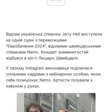
Відома українська співачка Jerry Heil виступила
на одній сцені з переможцями
"Євробачення-2024", відомими швейцарськими
співаками Nemo. Концерт знаменитостей
відбувся в місті Люцерн, Швейцарія.
У своєму Instagram виконавиця поділилася
спільними кадрами з небінарною особою, якою
себе позиціонує Nemo. Артисти позували з
кавуном у руках.