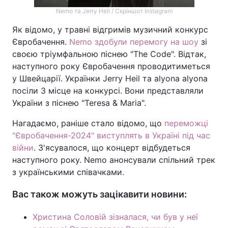
Nemo та Jerry Heil / Скріншот Instagram
Як відомо, у травні відгримів музичний конкурс
Євробачення.
Nemo здобули перемогу на шоу
зі
своєю тріумфальною піснею "The Code". Відтак,
наступного року Євробачення проводитиметься
у Швейцарії. Українки Jerry Heil та alyona alyona
посіли 3 місце на конкурсі. Вони представляли
України з піснею "Teresa & Maria".
Нагадаємо, раніше стало відомо, що
переможці
"Євробачення-2024" виступлять в Україні під час
війни
. З'ясувалося, що концерт відбудеться
наступного року. Nemo анонсували спільний трек
з українськими співачками.
Вас також можуть зацікавити новини:
Христина Соловій зізналася, чи був у неї