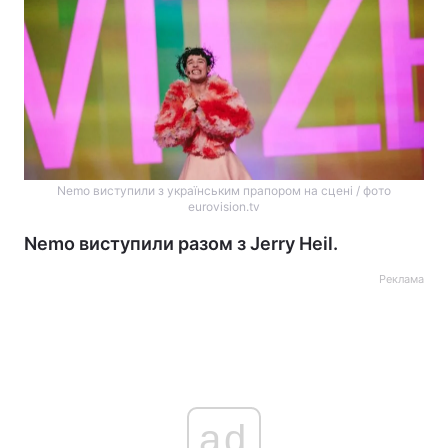
Nemo виступили з українським прапором на сцені / фото
eurovision.tv
Nemo виступили разом з Jerry Heil.
Реклама
ad