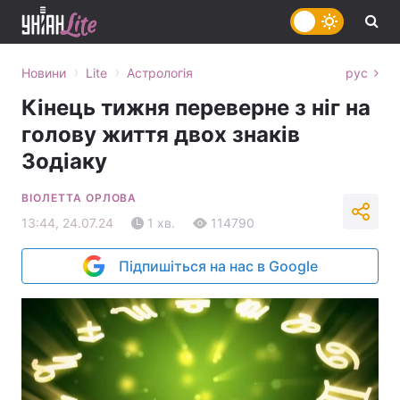
›
›
Новини
Lite
Астрологія
рус
Кінець тижня переверне з ніг на
голову життя двох знаків
Зодіаку
ВІОЛЕТТА ОРЛОВА
13:44, 24.07.24
1 хв.
114790
Підпишіться на нас в Google