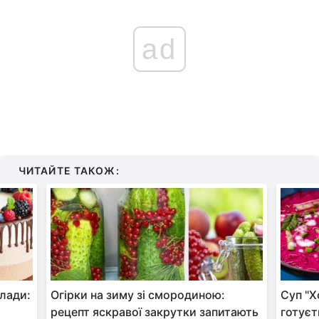
ad
ЧИТАЙТЕ ТАКОЖ:
лади:
Огірки на зиму зі смородиною:
Суп "Х
рецепт яскравої закрутки запитають
готуєт