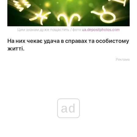
Цим знакам дуже пощастить / фото
ua.depositphotos.com
На них чекає удача в справах та особистому
житті.
Реклама
ad