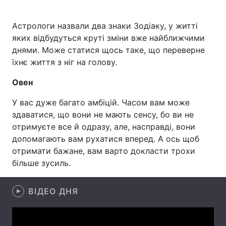
Астрологи назвали два знаки Зодіаку, у житті
яких відбудуться круті зміни вже найближчими
Головна
Війна
днями. Може статися щось таке, що переверне
їхнє життя з ніг на голову.
Україна
Політика
Овен
Економіка
Світ
У вас дуже багато амбіцій. Часом вам може
Спорт
Наука
здаватися, що вони не мають сенсу, бо ви не
отримуєте все й одразу, але, насправді, вони
Техно і зв'язок
Лайт
допомагають вам рухатися вперед. А ось щоб
отримати бажане, вам варто докласти трохи
Зброя
Інциденти
більше зусиль.
Здоров'я
Туризм
ВІДЕО ДНЯ
Цікавинки
Погода
Екологія
Регіони