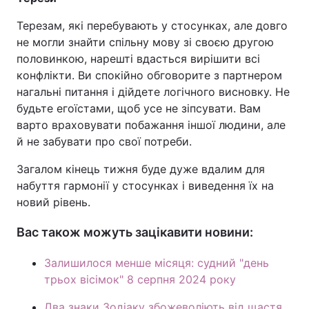
Тема оформлення
Терезам, які перебувають у стосунках, але довго
не могли знайти спільну мову зі своєю другою
половинкою, нарешті вдасться вирішити всі
конфлікти. Ви спокійно обговорите з партнером
нагальні питання і дійдете логічного висновку. Не
будьте егоїстами, щоб усе не зіпсувати. Вам
варто враховувати побажання іншої людини, але
й не забувати про свої потреби.
Загалом кінець тижня буде дуже вдалим для
набуття гармонії у стосунках і виведення їх на
новий рівень.
Вас також можуть зацікавити новини:
Залишилося менше місяця: судний "день
трьох вісімок" 8 серпня 2024 року
Два знаки Зодіаку збожеволіють від щастя