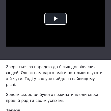
Лонгріди
Play
Відео з Youtube
Статті
Video
Інтерв'ю
Думки
Архів
Вакансії
Контакти
Зверніться за порадою до більш досвідчених
Послуги
людей. Однак вам варто вміти не тільки слухати,
а й чути. Тоді у вас усе вийде на найвищому
рівні.
Зовсім скоро ви будете пожинати плоди своєї
праці й радіти своїм успіхам.
Терези