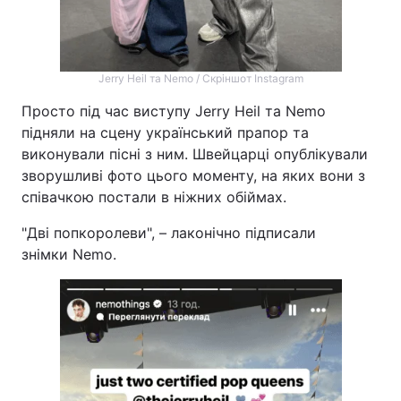
Jerry Heil та Nemo / Скріншот Instagram
Просто під час виступу Jerry Heil та Nemo
підняли на сцену український прапор та
виконували пісні з ним. Швейцарці опублікували
зворушливі фото цього моменту, на яких вони з
співачкою постали в ніжних обіймах.
"Дві попкоролеви", – лаконічно підписали
знімки Nemo.