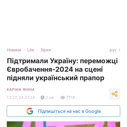
›
›
Новини
Lite
Зірки
рус
Підтримали Україну: переможці
Євробачення-2024 на сцені
підняли український прапор
КАРІНА ЯНІНА
13:27, 24.07.24
2 хв.
7718
Підпишіться на нас в Google