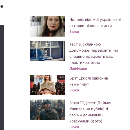
ві
Чоловік відомої української
акторки пішов з життя
Зірки
Тест зі склянкою
допоможе перевірити, чи
справно працюють ваші
пластикові вікна
Лайфхаки
Брат Джолі здійснив
камінг-аут
Зірки
Зірка "Одіссеї" Деймон
з'явився на публіці зі
своїми доньками-
красунями (фото)
Зірки