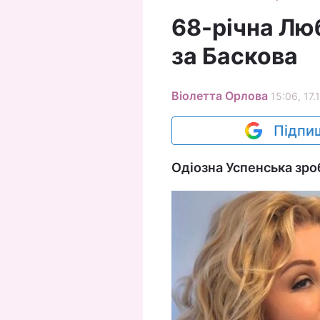
68-річна Лю
за Баскова
Віолетта Орлова
15:06, 17.
Підпиш
Одіозна Успенська зроб