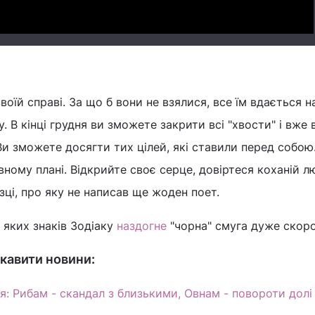
оїй справі. За що б вони не взялися, все їм вдається на
у. В кінці грудня ви зможете закрити всі "хвости" і вже
 Ви зможете досягти тих цілей, які ставили перед собою
ному плані. Відкрийте своє серце, довіртеся коханій лю
зці, про яку не написав ще жоден поет.
 яких знаків Зодіаку
наздогне
"чорна" смуга дуже скоро
кавити новини:
я: Рибам - скандал з близькими, Овнам - повороти долі