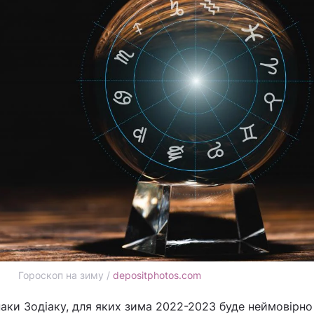
Гороскоп на зиму /
depositphotos.com
аки Зодіаку, для яких зима 2022-2023 буде неймовірно