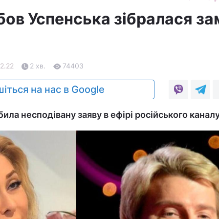
бов Успенська зібралася за
12.22
2 хв.
74403
іться на нас в Google
ила несподівану заяву в ефірі російського каналу