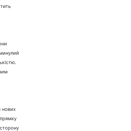
стить
они
 минулий
ькістю.
ивим
я нових
апрямку
 сторону