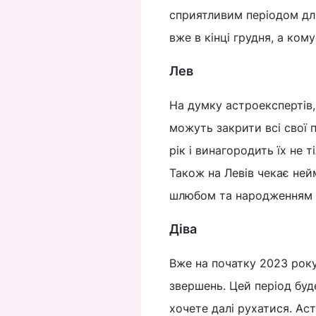
сприятливим періодом для
вже в кінці грудня, а ко
Лев
На думку астроекспертів,
можуть закрити всі свої 
рік і винагородить їх не т
Також на Левів чекає ней
шлюбом та народженням 
Діва
Вже на початку 2023 року
звершень. Цей період буд
хочете далі рухатися. Ас