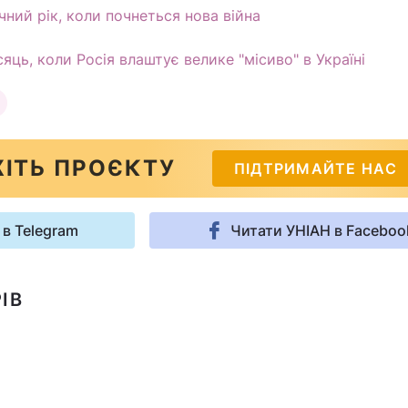
чний рік, коли почнеться нова війна
яць, коли Росія влаштує велике "місиво" в Україні
ІТЬ ПРОЄКТУ
ПІДТРИМАЙТЕ НАС
 в Telegram
Читати УНІАН в Faceboo
ІВ