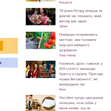
Рецепти
79-річна Ротару вперше за
довгий час показала, який
вигляд має зараз
Зірки
Помідори почервоніють
миттєво: чим поливати
кущі для швидкого
дозрівання
Сад-город
k
Facebook, дрон і самокат у
XVII столітті: винаходи
Ореста із серіалу "Пригоди
козака Виговського", які
випередили час
Кіно
Постійно купую одноразові
пелюшки, хоча собак у
мене немає: ось як