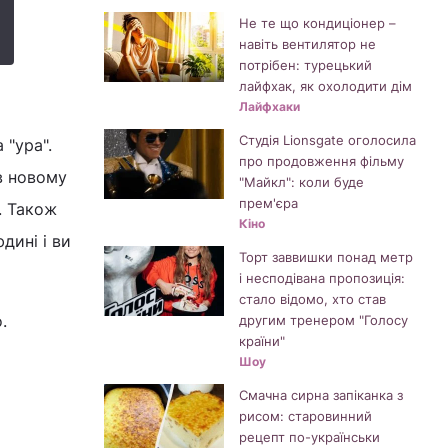
Не те що кондиціонер –
навіть вентилятор не
потрібен: турецький
лайфхак, як охолодити дім
Лайфхаки
Студія Lionsgate оголосила
 "ура".
про продовження фільму
 в новому
"Майкл": коли буде
прем'єра
. Також
Кіно
дині і ви
Торт заввишки понад метр
і несподівана пропозиція:
стало відомо, хто став
.
другим тренером "Голосу
країни"
Шоу
Смачна сирна запіканка з
рисом: старовинний
рецепт по-українськи