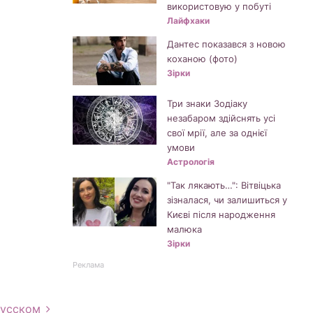
використовую у побуті
Лайфхаки
Дантес показався з новою
коханою (фото)
Зірки
Три знаки Зодіаку
незабаром здійснять усі
свої мрії, але за однієї
умови
Астрологія
"Так лякають…": Вітвіцька
зізналася, чи залишиться у
Києві після народження
малюка
Зірки
Реклама
русском