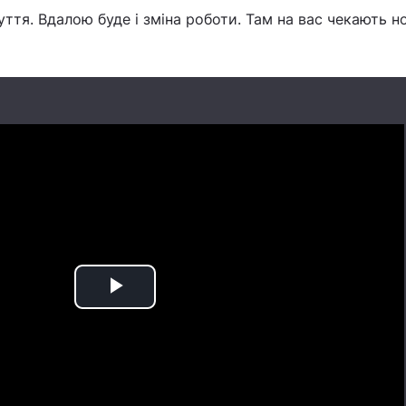
чуття. Вдалою буде і зміна роботи. Там на вас чекають но
Play
Video