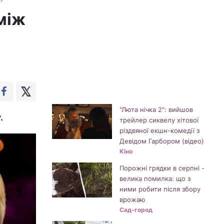
між
"Люта нічка 2": вийшов
.
трейлер сиквелу хітової
різдвяної екшн-комедії з
Девідом Гарбором (відео)
Кіно
Порожні грядки в серпні -
велика помилка: що з
ними робити після збору
врожаю
Сад-город