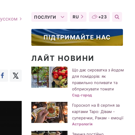
RU
+23
ПОСЛУГИ
русском
ПІДТРИМАЙТЕ НАС
ЛАЙТ НОВИНИ
Що дає сироватка з йодом
для помідорів: як
правильно поливати та
обприскувати томати
Сад-город
Гороскоп на 8 серпня за
картами Таро: Дівам -
суперечки, Ракам - емоції
Астрологія
Звичка постійно