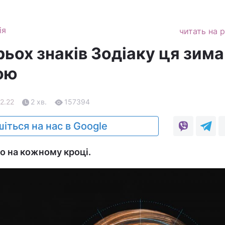
ія
читать на 
рьох знаків Зодіаку ця зима
ою
12.22
2 хв.
157394
іться на нас в Google
но на кожному кроці.