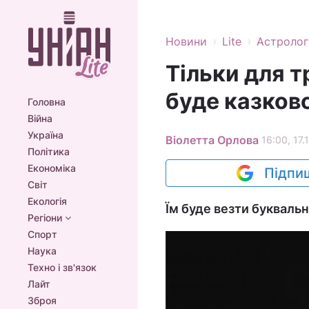
›
›
Новини
Lite
Астролог
Тільки для т
буде казков
Головна
Війна
Україна
Віолетта Орлова
16:00, 17.
Політика
Економіка
Підпиш
Світ
Екологія
Їм буде везти букваль
Регіони
Спорт
Наука
Техно і зв'язок
Лайт
Зброя