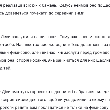
 реалізації всіх їхніх бажань. Комусь неймовірно поща
мусь доведеться почекати до середини зими.
 Леви заслужили на визнання. Тому вже зовсім скоро в
потреби. Начальство високо оцінить їхнє досягнення за
ільки фінансово, але і визнає їхні заслуги перед громадс
мовірна історія кохання, яка закінчиться для них щасл
дітей.
 Діви зможуть гарненько відпочити і набратися сил дл
е сприятливим для того, щоб ви усвідомили, в якому н
трологи радять вам покладатися не тільки на фінансову