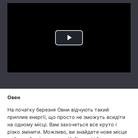
Лонгріди
Відео з Youtube
Статті
Play
Інтерв'ю
Думки
Архів
Вакансії
Video
Контакти
Послуги
Овен
На початку березня Овни відчують такий
приплив енергії, що просто не зможуть всидіти
на одному місці. Вам захочеться все круто і
різко змінити. Можливо, ви знайдете нове місце