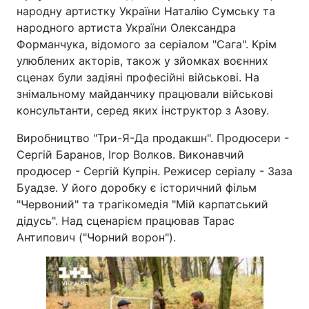
народну артистку України Наталію Сумську та
народного артиста України Олександра
Форманчука, відомого за серіалом "Сага". Крім
улюблених акторів, також у зйомках воєнних
сценах були задіяні професійні військові. На
знімальному майданчику працювали військові
консультанти, серед яких інструктор з Азову.
Виробництво "Три-Я-Да продакшн". Продюсери -
Сергій Баранов, Ігор Волков. Виконавчий
продюсер - Сергій Купрін. Режисер серіалу - Заза
Буадзе. У його доробку є історичний фільм
"Червоний" та трагікомедія "Мій карпатський
дідусь". Над сценарієм працював Тарас
Антипович ("Чорний ворон").