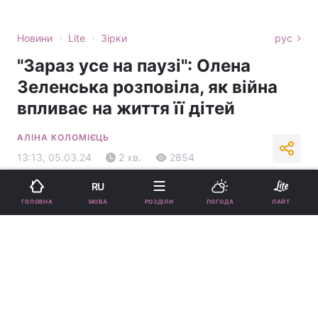
›
›
Новини
Lite
Зірки
рус
"Зараз усе на паузі": Олена
Зеленська розповіла, як війна
впливає на життя її дітей
АЛІНА КОЛОМІЄЦЬ
13:13, 05.03.24
2 хв.
2854
RU
Підпишіться на нас в Google
МОВА
ГОЛОВНА
РОЗДІЛИ
ПОГОДА
ЛАЙТ