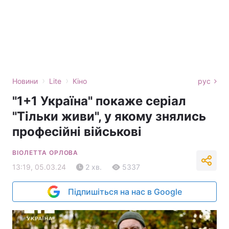
›
›
Новини
Lite
Кіно
рус
"1+1 Україна" покаже серіал
"Тільки живи", у якому знялись
професійні військові
ВІОЛЕТТА ОРЛОВА
13:19, 05.03.24
2 хв.
5337
Підпишіться на нас в Google