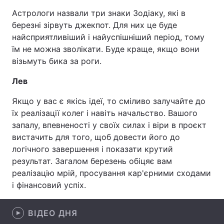
Астрологи назвали три знаки Зодіаку, які в
березні зірвуть джекпот. Для них це буде
найсприятливіший і найуспішніший період, тому
Головна
Війна
їм не можна зволікати. Буде краще, якщо вони
візьмуть бика за роги.
Україна
Політика
Лев
Економіка
Світ
Якщо у вас є якісь ідеї, то сміливо залучайте до
Спорт
Наука
їх реалізації колег і навіть начальство. Вашого
запалу, впевненості у своїх силах і віри в проєкт
Техно і зв'язок
Лайт
вистачить для того, щоб довести його до
логічного завершення і показати крутий
Зброя
Інциденти
результат. Загалом березень обіцяє вам
реалізацію мрій, просування кар'єрними сходами
Здоров'я
Туризм
і фінансовий успіх.
Цікавинки
Погода
ВІДЕО ДНЯ
Екологія
Регіони