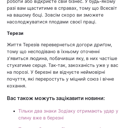
роботи або відкриєте свій бізнес. У будь-якому
разі вам щаститиме в справах, тому що Всесвіт
Тема оформлення
на вашому боці. Зовсім скоро ви зможете
насолоджуватися плодами своєї праці.
Терези
Життя Терезів перевернеться догори дриґом,
тому що несподівано в їхньому оточенні
з'явиться людина, побачивши яку, в них частіше
стукатиме серце. Так-так, закоханість уже у вас
на порозі. У березні ви відчуєте неймовірні
почуття, які переростуть у міцний союз і вічне
кохання.
Вас також можуть зацікавити новини:
Тільки два знаки Зодіаку отримають удар у
спину вже в березні