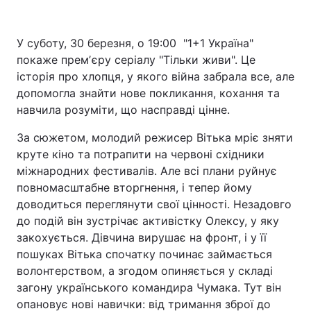
У суботу, 30 березня, о 19:00 "1+1 Україна"
покаже премʼєру серіалу "Тільки живи". Це
історія про хлопця, у якого війна забрала все, але
допомогла знайти нове покликання, кохання та
навчила розуміти, що насправді цінне.
За сюжетом, молодий режисер Вітька мріє зняти
круте кіно та потрапити на червоні східники
міжнародних фестивалів. Але всі плани руйнує
повномасштабне вторгнення, і тепер йому
доводиться переглянути свої цінності. Незадовго
до подій він зустрічає активістку Олексу, у яку
закохується. Дівчина вирушає на фронт, і у її
пошуках Вітька спочатку починає займається
волонтерством, а згодом опиняється у складі
загону українського командира Чумака. Тут він
опановує нові навички: від тримання зброї до