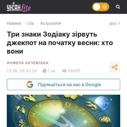
›
›
Новини
Lite
Астрологія
рус
Три знаки Зодіаку зірвуть
джекпот на початку весни: хто
вони
АНЖЕЛА БАЧЕВСЬКА
13:28, 05.03.24
1 хв.
59685
Підпишіться на нас в Google