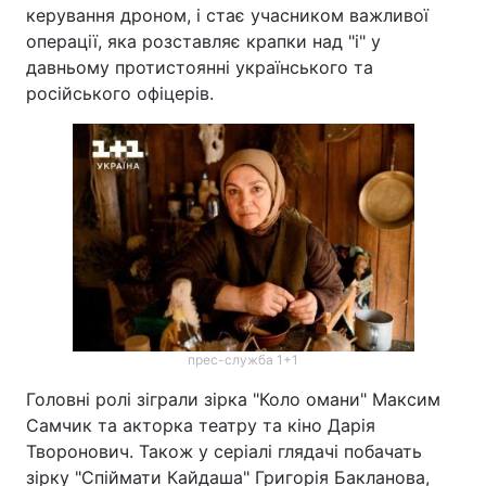
керування дроном, і стає учасником важливої
операції, яка розставляє крапки над "і" у
давньому протистоянні українського та
російського офіцерів.
прес-служба 1+1
Головні ролі зіграли зірка "Коло омани" Максим
Самчик та акторка театру та кіно Дарія
Творонович. Також у серіалі глядачі побачать
зірку "Спіймати Кайдаша" Григорія Бакланова,