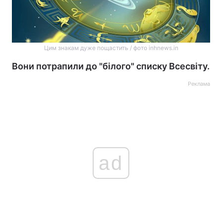
Цим знакам дуже пощастить / фото inhnews.in
Вони потрапили до "білого" списку Всесвіту.
Реклама
ad