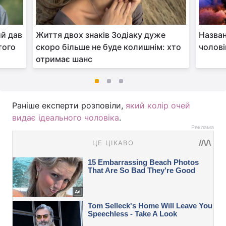
ий дав
Життя двох знаків Зодіаку дуже
Назван
того
скоро більше не буде колишнім: хто
чолові
отримає шанс
Раніше експерти розповіли,
який колір очей
видає ідеального чоловіка
.
Реклама