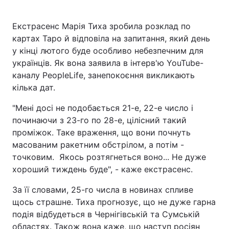
Екстрасенс Марія Тиха зробила розклад по
картах Таро й відповіла на запитання, який день
Головна
Війна
у кінці лютого буде особливо небезпечним для
українців. Як вона заявила в інтерв'ю YouTube-
Україна
Політика
каналу PeopleLife, занепокоєння викликають
кілька дат.
Економіка
Світ
"Мені досі не подобається 21-е, 22-е число і
Спорт
Наука
починаючи з 23-го по 28-е, цілісний такий
проміжок. Таке враження, що вони почнуть
Техно і зв'язок
Лайт
масованим ракетним обстрілом, а потім -
точковим. Якось розтягнеться воно... Не дуже
Зброя
Інциденти
хороший тиждень буде", - каже екстрасенс.
Здоров'я
Туризм
За її словами, 25-го числа в новинах спливе
щось страшне. Тиха прогнозує, що не дуже гарна
Цікавинки
Погода
подія відбудеться в Чернігівській та Сумській
Екологія
Регіони
областях. Також вона каже, що наступ росіян