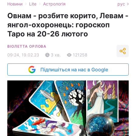
›
›
Новини
Lite
Астрологія
рус
Овнам - розбите корито, Левам -
янгол-охоронець: гороскоп
Таро на 20-26 лютого
ВІОЛЕТТА ОРЛОВА
09:24, 19.02.23
3 хв.
121258
Підпишіться на нас в Google