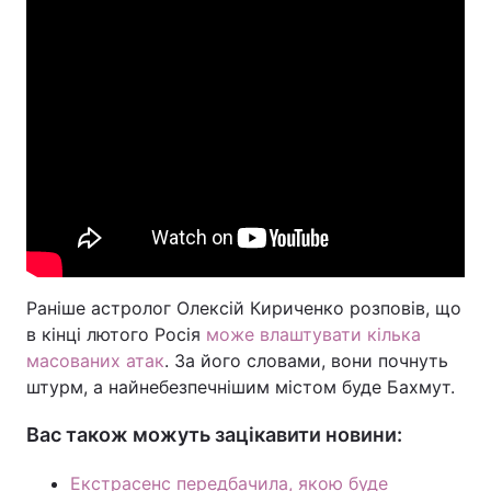
Тема оформлення
Раніше астролог Олексій Кириченко розповів, що
в кінці лютого Росія
може влаштувати кілька
масованих атак
. За його словами, вони почнуть
штурм, а найнебезпечнішим містом буде Бахмут.
Вас також можуть зацікавити новини:
Екстрасенс передбачила, якою буде