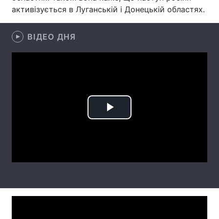
активізується в Луганській і Донецькій областях.
Лонгріди
ВІДЕО ДНЯ
Відео з Youtube
Статті
Інтерв'ю
Думки
Архів
Вакансії
Контакти
Play
Послуги
Video