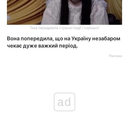
Тиха передрекла страшні події / скріншот
Вона попередила, що на Україну незабаром
чекає дуже важкий період.
Реклама
ad