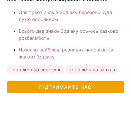
Для трьох знаків Зодіаку березень буде
дуже особливим
Всього два знаки Зодіаку ось-ось казково
розбагатіють
Названо найбільш ревнивих чоловіків за
знаком Зодіаку
гороскоп на сьогодні
гороскоп на завтра
ка
ПІДТРИМАЙТЕ НАС