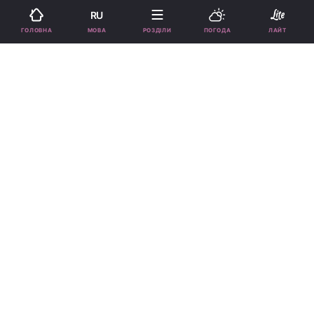
RU
Підпишіться на нас в Google
МОВА
ГОЛОВНА
РОЗДІЛИ
ПОГОДА
ЛАЙТ
Львів щедро обдарує родина / фото
ua.depositphotos.com
Риби, як вважають астрологи, будуть
купатися в грошах завдяки своїй праці.
Реклама