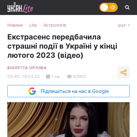
›
›
Новини
Lite
Астрологія
рус
Екстрасенс передбачила
страшні події в Україні у кінці
лютого 2023 (відео)
ВІОЛЕТТА ОРЛОВА
09:40, 19.02.23
1 хв.
62902
Підпишіться на нас в Google