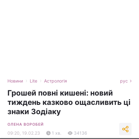
›
›
Новини
Lite
Астрологія
рус
Грошей повні кишені: новий
тиждень казково ощасливить ці
знаки Зодіаку
ОЛЕНА ВОРОБЕЙ
09:20, 19.02.23
1 хв.
34136