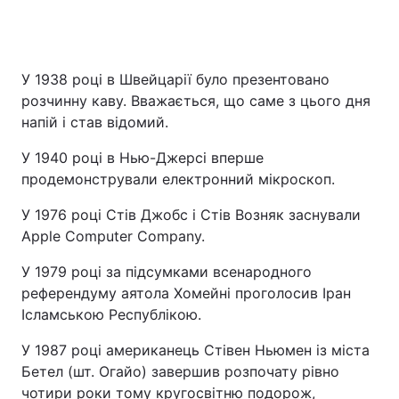
У 1938 році в Швейцарії було презентовано
розчинну каву. Вважається, що саме з цього дня
напій і став відомий.
У 1940 році в Нью-Джерсі вперше
продемонстрували електронний мікроскоп.
У 1976 році Стів Джобс і Стів Возняк заснували
Apple Computer Company.
У 1979 році за підсумками всенародного
референдуму аятола Хомейні проголосив Іран
Ісламською Республікою.
У 1987 році американець Стівен Ньюмен із міста
Бетел (шт. Огайо) завершив розпочату рівно
чотири роки тому кругосвітню подорож,