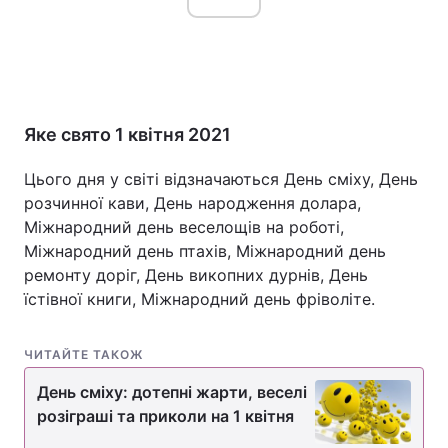
Головна
Війна
Україна
Політика
Яке свято 1 квітня 2021
Економіка
Світ
Цього дня у світі відзначаються День сміху, День
розчинної кави, День народження долара,
Спорт
Наука
Міжнародний день веселощів на роботі,
Міжнародний день птахів, Міжнародний день
Техно і зв'язок
Лайт
ремонту доріг, День викопних дурнів, День
їстівної книги, Міжнародний день фріволіте.
Зброя
Інциденти
Здоров'я
Туризм
ЧИТАЙТЕ ТАКОЖ
День сміху: дотепні жарти, веселі
Цікавинки
Погода
розіграші та приколи на 1 квітня
Екологія
Регіони