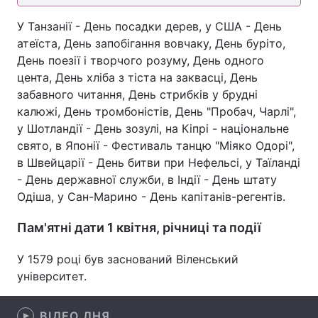
Лонгріди
У Танзанії - День посадки дерев, у США - День
атеїста, День запобігання вовчаку, День буріто,
День поезії і творчого розуму, День одного
Відео з Youtube
Статті
цента, День хліба з тіста на заквасці, День
забавного читання, День стрибків у брудні
Інтерв'ю
Думки
калюжі, День тромбоністів, День "Пробач, Чарлі",
у Шотландії - День зозулі, на Кіпрі - національне
Архів
Вакансії
свято, в Японії - Фестиваль танцю "Міяко Одорі",
Контакти
в Швейцарії - День битви при Нефельсі, у Таїланді
- День державної служби, в Індії - День штату
Послуги
Одіша, у Сан-Марино - День капітанів-регентів.
Пам'ятні дати 1 квітня, річниці та події
У 1579 році був заснований Віленський
університет.
ВІДЕО ДНЯ