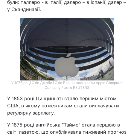
були: таллеро - в Італії, далеро – в Іспанії, далер –
у Скандинавії.
У 1976 році Стів Джобс і Стів Возняк заснували Apple Computer
Company / фото REUTERS
У 1853 році Цинциннаті стало першим містом
США, в якому пожежникам стали виплачувати
регулярну зарплату.
У 1875 році англійська "Таймс" стала першою в
світі газетою, що опублікувала тижневий прогноз