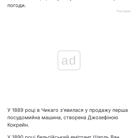
погоди.
Реклама
ad
У 1889 році в Чикаго з'явилася у продажу перша
посудомийна машина, створена Джозефіною
Кокрейн.
У 1890 році бельгійський емігрант Шарль Ван