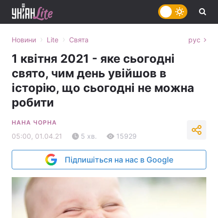
›
›
Новини
Lite
Свята
рус
1 квітня 2021 - яке сьогодні
свято, чим день увійшов в
історію, що сьогодні не можна
робити
НАНА ЧОРНА
05:00, 01.04.21
5 хв.
15929
Підпишіться на нас в Google