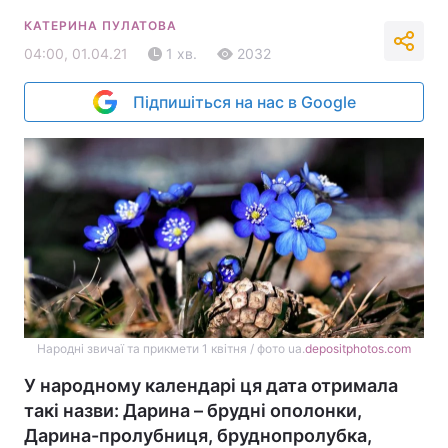
КАТЕРИНА ПУЛАТОВА
04:00, 01.04.21
1 хв.
2032
Підпишіться на нас в Google
Народні звичаї та прикмети 1 квітня / фото ua.
depositphotos.com
У народному календарі ця дата отримала
такі назви: Дарина – брудні ополонки,
Дарина-пролубниця, бруднопролубка,