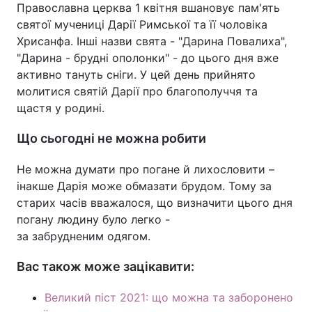
Православна церква 1 квітня вшановує пам'ять
святої мучениці Дарії Римської та її чоловіка
Хрисанфа. Інші назви свята - "Дарина Повалиха",
"Дарина - брудні ополонки" - до цього дня вже
активно тануть сніги. У цей день прийнято
молитися святій Дарії про благополуччя та
щастя у родині.
Що сьогодні не можна робити
Не можна думати про погане й лихословити –
інакше Дарія може обмазати брудом. Тому за
старих часів вважалося, що визначити цього дня
погану людину було легко -
за забрудненим одягом.
Вас також може зацікавити:
Великий піст 2021: що можна та заборонено