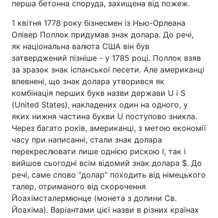
перша бетонна споруда, захищена від пожеж.
1 квітня 1778 року бізнесмен із Нью-Орлеана
Олівер Поллок придумав знак долара. До речі,
як національна валюта США він був
затверджений пізніше - у 1785 році. Поллок взяв
за зразок знак іспанської песети. Але американці
впевнені, що знак долара утворився як
комбінація перших букв назви держави U і S
(United States), накладених один на одного, у
яких нижня частина букви U поступово зникла.
Через багато років, американці, з метою економії
часу при написанні, стали знак долара
перекреслювати лише однією рискою I, так і
вийшов сьогодні всім відомий знак долара $. До
речі, саме слово "долар" походить від німецького
талер, отриманого від скорочення
Йоахімсталермюнце (монета з долини Св.
Йоахіма). Варіантами цієї назви в різних країнах