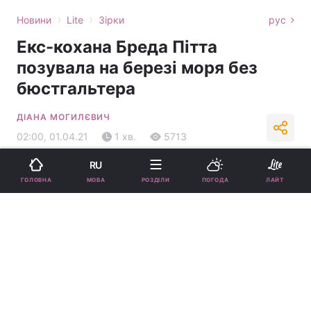
›
›
Новини
Lite
Зірки
рус
Екс-кохана Бреда Пітта
позувала на березі моря без
бюстгальтера
ДІАНА МОГИЛЄВИЧ
02:00, 01.04.21
1 хв.
5713
RU
Підпишіться на нас в Google
МОВА
ГОЛОВНА
РОЗДІЛИ
ПОГОДА
ЛАЙТ