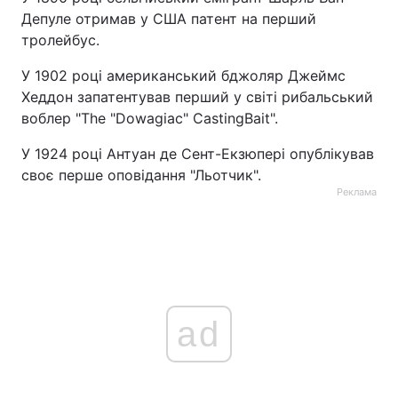
Депуле отримав у США патент на перший
тролейбус.
У 1902 році американський бджоляр Джеймс
Хеддон запатентував перший у світі рибальський
воблер "The "Dowagiac" CastingBait".
У 1924 році Антуан де Сент-Екзюпері опублікував
своє перше оповідання "Льотчик".
Реклама
ad