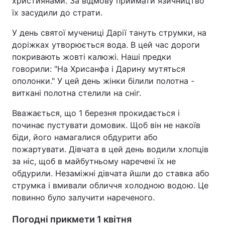
християнами. За відмову приймати язичництво
їх засудили до страти.
У день святої мучениці Дарії тануть струмки, на
доріжках утворюється вода. В цей час дороги
покривають жовті калюжі. Наші предки
говорили: "На Хрисанфа і Дарину мутяться
ополонки." У цей день жінки білили полотна -
виткані полотна стелили на сніг.
Вважається, що 1 березня прокидається і
починає пустувати домовик. Щоб він не накоїв
біди, його намагалися обдурити або
пожартувати. Дівчата в цей день водили хлопців
за ніс, щоб в майбутньому наречені їх не
обдурили. Незаміжні дівчата йшли до ставка або
струмка і вмивали обличчя холодною водою. Це
повинно було залучити нареченого.
Погодні прикмети 1 квітня