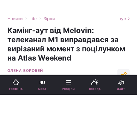
›
›
Новини
Lite
Зірки
рус
Камінг-аут від Melovin:
телеканал M1 виправдався за
вирізаний момент з поцілунком
на Atlas Weekend
ОЛЕНА ВОРОБЕЙ
19:55, 06.07.21
1 хв.
2632
RU
МОВА
ГОЛОВНА
РОЗДІЛИ
ПОГОДА
ЛАЙТ
Підпишіться на нас в Google