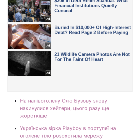
На напівоголену Олю Бузову знову
накинулися хейтери, цього разу ще
жорсткіше
Українська зірка Playboy в портупеї на
оголене тіло розохотила мережу