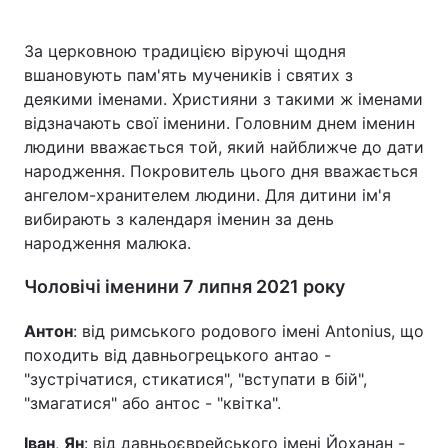
За церковною традицією віруючі щодня
вшановують пам'ять мучеників і святих з
Головна
Війна
деякими іменами. Християни з такими ж іменами
відзначають свої іменини. Головним днем іменин
Україна
Політика
людини вважається той, який найближче до дати
народження. Покровитель цього дня вважається
Економіка
Світ
ангелом-хранителем людини. Для дитини ім'я
вибирають з календаря іменин за день
Спорт
Наука
народження малюка.
Техно і зв'язок
Лайт
Чоловічі іменини 7 липня 2021 року
Зброя
Інциденти
Антон
: від римського родового імені Antonius, що
Здоров'я
Туризм
походить від давньогрецького антао -
"зустрічатися, стикатися", "вступати в бій",
Цікавинки
Погода
"змагатися" або антос - "квітка".
Екологія
Регіони
Іван
,
Ян
: від давньоєврейського імені Йоханан -