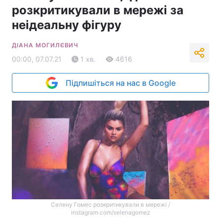
розкритикували в мережі за
неідеальну фігуру
ДІАНА МОГИЛЄВИЧ
00:00, 07.07.21
1 хв.
4616
Підпишіться на нас в Google
Селену Гомес розкритикували в мережі /
instagram.com/selenagomez