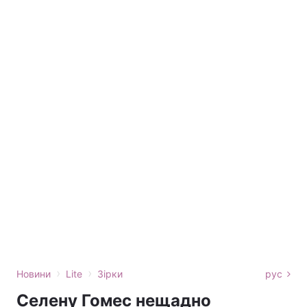
›
›
Новини
Lite
Зірки
рус
Селену Гомес нещадно