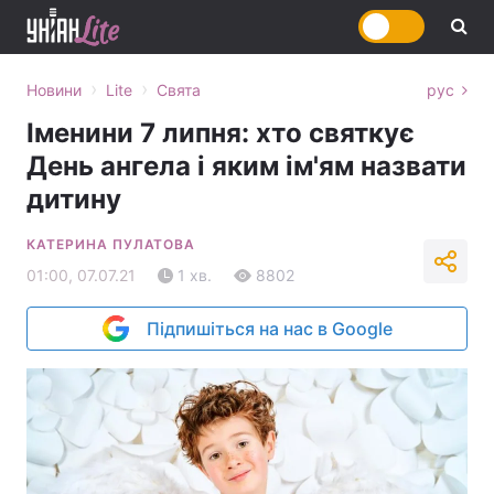
›
›
Новини
Lite
Свята
рус
Іменини 7 липня: хто святкує
День ангела і яким ім'ям назвати
дитину
КАТЕРИНА ПУЛАТОВА
01:00, 07.07.21
1 хв.
8802
Підпишіться на нас в Google