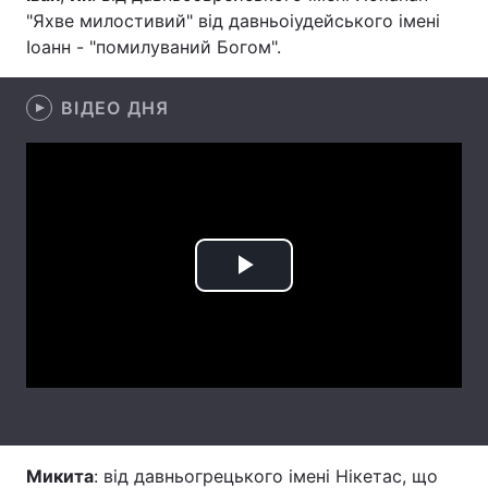
"Яхве милостивий" від давньоіудейського імені
Лонгріди
Іоанн - "помилуваний Богом".
Відео з Youtube
Статті
ВІДЕО ДНЯ
Інтерв'ю
Думки
Архів
Вакансії
Контакти
Play
Послуги
Video
Микита
: від давньогрецького імені Нікетас, що