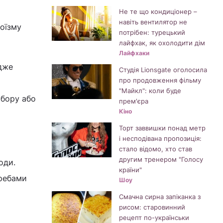
Не те що кондиціонер –
навіть вентилятор не
роїзму
потрібен: турецький
лайфхак, як охолодити дім
Лайфхаки
адже
Студія Lionsgate оголосила
про продовження фільму
"Майкл": коли буде
абору або
прем'єра
Кіно
Торт заввишки понад метр
і несподівана пропозиція:
стало відомо, хто став
другим тренером "Голосу
оди.
країни"
требами
Шоу
Смачна сирна запіканка з
рисом: старовинний
рецепт по-українськи