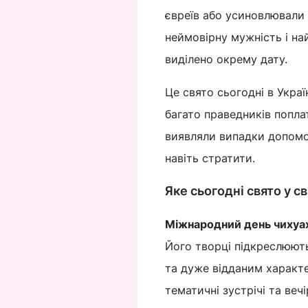
євреїв або усиновлювали
неймовірну мужність і на
виділено окрему дату.
Це свято сьогодні в Украї
багато праведників попл
виявляли випадки допомо
навіть стратити.
Яке сьогодні свято у св
Міжнародний день чихуа
Його творці підкреслюють,
та дуже відданим характе
тематичні зустрічі та веч