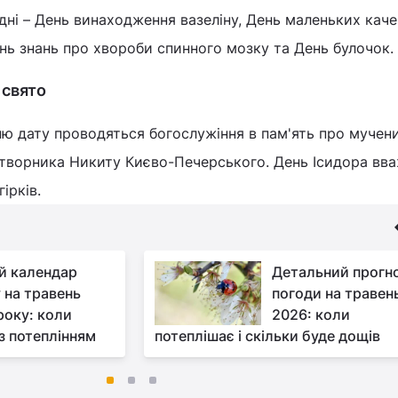
ні – День винаходження вазеліну, День маленьких каче
ень знань про хвороби спинного мозку та День булочок.
 свято
ю дату проводяться богослужіння в пам'ять про мучен
атворника Никиту Києво-Печерського. День Ісидора вв
ірків.
й календар
Детальний прогн
у на травень
погоди на травен
року: коли
2026: коли
з потеплінням
потеплішає і скільки буде дощів