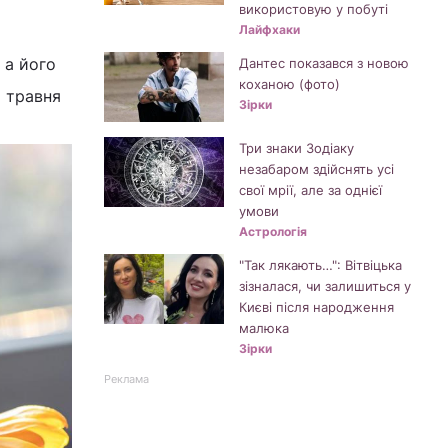
використовую у побуті
Лайфхаки
 а його
Дантес показався з новою
коханою (фото)
1 травня
Зірки
Три знаки Зодіаку
незабаром здійснять усі
свої мрії, але за однієї
умови
Астрологія
"Так лякають…": Вітвіцька
зізналася, чи залишиться у
Києві після народження
малюка
Зірки
Реклама