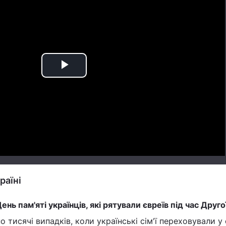
Play
Video
раїні
ень пам'яті українців, які рятували євреїв під час Друго
но тисячі випадків, коли українські сім'ї переховували у