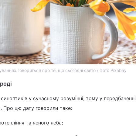
уваннях говориться про те, що сьогодні свято / фото Pixabay
ароді
синоптиків у сучасному розумінні, тому у передбаченн
и
. Про цю дату говорили таке:
потепління та ясного неба;