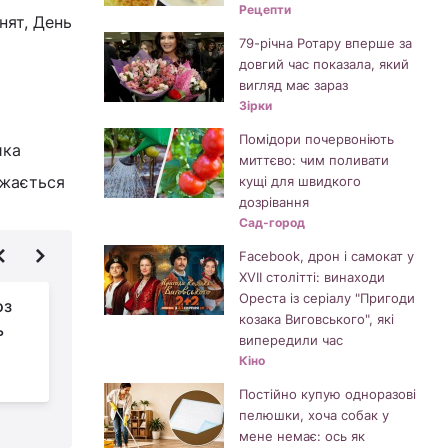
Рецепти
нят, День
79-річна Ротару вперше за
довгий час показала, який
вигляд має зараз
Зірки
Помідори почервоніють
ика
миттєво: чим поливати
ажається
кущі для швидкого
дозрівання
Сад-город
Facebook, дрон і самокат у
XVII столітті: винаходи
Ореста із серіалу "Пригоди
оз
Коли підстригтися,
козака Виговського", які
ь
щоб розбагатіти та
випередили час
оздоровитися:
Кіно
календар стрижок на травень 2026
в
Постійно купую одноразові
пелюшки, хоча собак у
мене немає: ось як