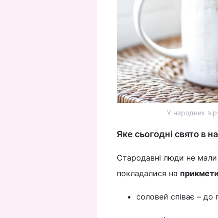
У народних вір
Яке сьогодні свято в н
Стародавні люди не мали 
покладалися на
прикмет
соловей співає – до 