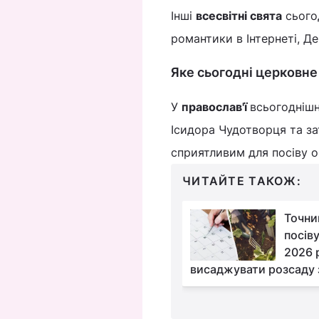
Інші
всесвітні свята
сьогод
романтики в Інтернеті, Д
Яке сьогодні церковне
У
православ'ї
в
сьогоднішн
Ісидора Чудотворця та з
сприятливим для посіву ог
ЧИТАЙТЕ ТАКОЖ:
Коли підстригтися,
Точни
щоб розбагатіти та
посів
оздоровитися:
2026 
стрижок на травень 2026
висаджувати розсаду 