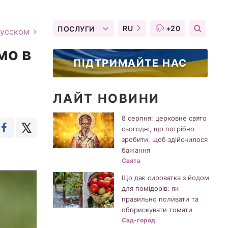
RU
+20
ПОСЛУГИ
русском
мо в
ПІДТРИМАЙТЕ НАС
ЛАЙТ НОВИНИ
8 серпня: церковне свято
сьогодні, що потрібно
зробити, щоб здійснилося
бажання
Свята
Що дає сироватка з йодом
для помідорів: як
правильно поливати та
обприскувати томати
Сад-город