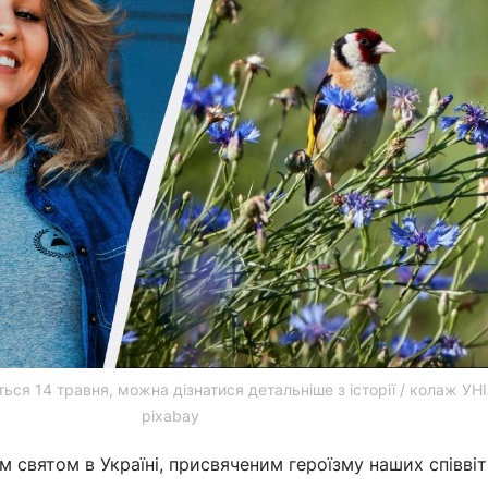
ться 14 травня, можна дізнатися детальніше з історії / колаж УН
pixabay
м святом в Україні, присвяченим героїзму наших співвіт