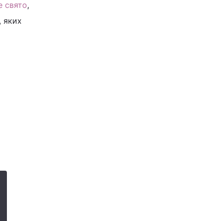
е свято
,
, яких