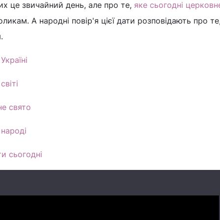
х це звичайний день, але про те,
яке сьогодні церковн
оликам. А народні повір'я цієї дати розповідають про те
.
Україні
світі
не свято
 народі
и сьогодні