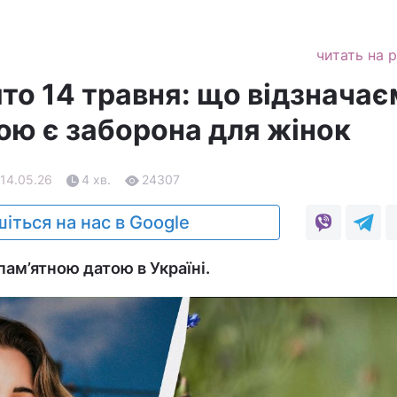
читать на 
то 14 травня: що відзначає
кою є заборона для жінок
 14.05.26
4 хв.
24307
іться на нас в Google
пам’ятною датою в Україні.