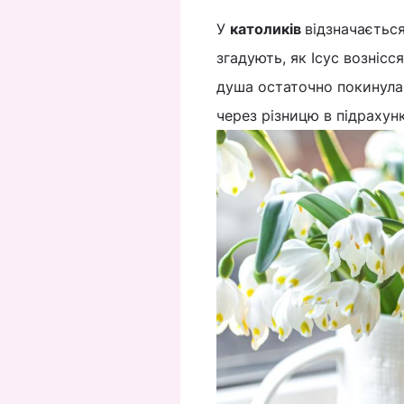
У
католиків
відзначається
згадують, як Ісус вознісс
душа остаточно покинула 
через різницю в підрахун