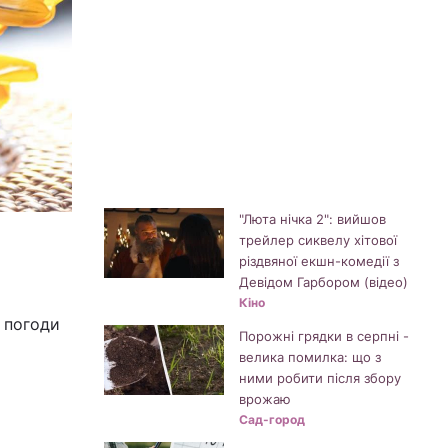
"Люта нічка 2": вийшов
трейлер сиквелу хітової
різдвяної екшн-комедії з
Девідом Гарбором (відео)
Кіно
і погоди
Порожні грядки в серпні -
велика помилка: що з
ними робити після збору
врожаю
Сад-город