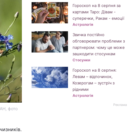
Гороскоп на 8 серпня за
картами Таро: Дівам -
суперечки, Ракам - емоції
Астрологія
Звичка постійно
обговорювати проблеми з
партнером: чому це може
зашкодити стосункам
Стосунки
Гороскоп на 8 серпня:
Левам – відпочинок,
Козерогам – зустріч з
рідними
Астрологія
Реклама
ІАН, фото
чизників.