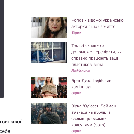
Чоловік відомої української
акторки пішов з життя
Зірки
Тест зі склянкою
допоможе перевірити, чи
справно працюють ваші
пластикові вікна
Лайфхаки
Брат Джолі здійснив
камінг-аут
Зірки
Зірка "Одіссеї" Деймон
з'явився на публіці зі
своїми доньками-
ї світової
красунями (фото)
 себе
Зірки