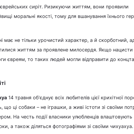
 єврейських сиріт. Ризикуючи життям, вони проявили
йвищі моральні якості, тому для вшанування їхнього ге
ні має не тільки урочистий характер, а й скорботний, 
атилися життям за проявлене милосердя. Якщо нацисти
ги євреям, то таких людей могли відправити до концт
іті
хуа
14 травня об'єднує всіх любителів цієї крихітної пор
 що ці собаки – не іграшки, а живі істоти зі своїми по
ром. На честь події власники улюбленців влаштовують
ірки, а також діляться фотографіями зі своїми чихуахуа.