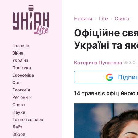
›
›
Новини
Lite
Свята
Офіційне свя
Україні та я
Головна
Війна
Україна
Катерина Пулатова
05:00,
Політика
Економіка
Підпиш
Світ
Екологія
14 травня є офіційною 
Регіони
Спорт
Наука
Техно і зв'язок
Лайт
Зброя