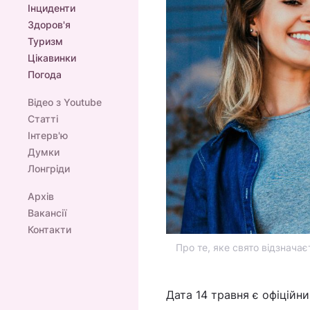
Інциденти
Здоров'я
Туризм
Цікавинки
Погода
Відео з Youtube
Статті
Інтерв'ю
Думки
Лонгріди
Архів
Вакансії
Контакти
Про те, яке свято відзначає
Дата 14 травня є офіційни