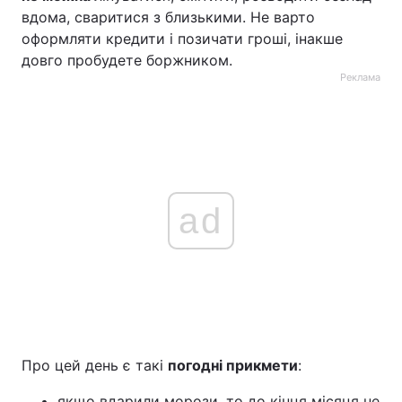
вдома, сваритися з близькими. Не варто
оформляти кредити і позичати гроші, інакше
довго пробудете боржником.
Реклама
ad
Про цей день є такі
погодні прикмети
:
якщо вдарили морози, то до кінця місяця не