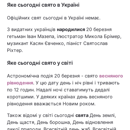
Яке сьогодні свято в Україні
Тема оформлення
Офіційних свят сьогодні в Україні немає.
З видатних українців
народилися
20 березня
гетьман Іван Мазепа, ілюстратор Микола Брімер,
музикант Касян Євченко, піаніст Святослав
Ріхтер.
Яке сьогодні свято у світі
Астрономічна подія 20 березня - свято
весняного
рівнодення
. У цю дату день і ніч рівні і тривають
по 12 годин. Надалі ночі ставатимуть дедалі
коротшими. У деяких країнах день весняного
рівнодення вважається Новим роком.
Також відомі у світі сьогодні
свята
День землі,
День щастя, День борошна, День відновлення
дикої природи, Всесвітній день жаб, Всесвітній