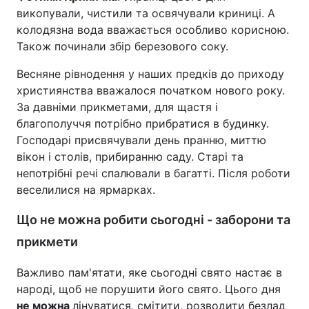
викопували, чистили та освячували криниці. А
колодязна вода вважається особливо корисною.
Також починали збір березового соку.
Весняне рівнодення у наших предків до приходу
християнства вважалося початком нового року.
За давніми прикметами, для щастя і
благополуччя потрібно прибратися в будинку.
Господарі присвячували день пранню, миттю
вікон і столів, прибиранню саду. Старі та
непотрібні речі спалювали в багатті. Після роботи
веселилися на ярмарках.
Що не можна робити сьогодні - заборони та
прикмети
Важливо пам'ятати, яке сьогодні свято настає в
народі, щоб не порушити його свято. Цього дня
не можна
лінуватися, смітити, розводити безлад