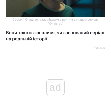
Серіал "Юнацтво" став лідером у рейтингу / кадр з серіалу
"Юнацтво"
Вони також зізналися, чи заснований серіал
на реальній історії.
Реклама
ad