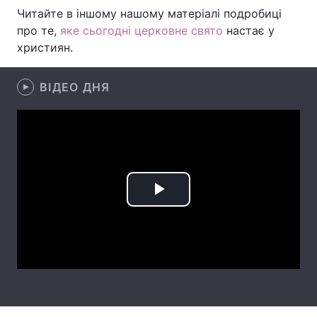
Читайте в іншому нашому матеріалі подробиці
Лонгріди
про те,
яке сьогодні церковне свято
настає у
християн.
Відео з Youtube
Статті
ВІДЕО ДНЯ
Інтерв'ю
Думки
Архів
Вакансії
Контакти
Послуги
Play
Video