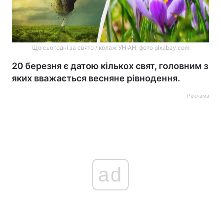
Що сьогодні за свято / колаж УНІАН, фото pixabay.com
20 березня є датою кількох свят, головним з
яких вважається весняне рівнодення.
Реклама
ad