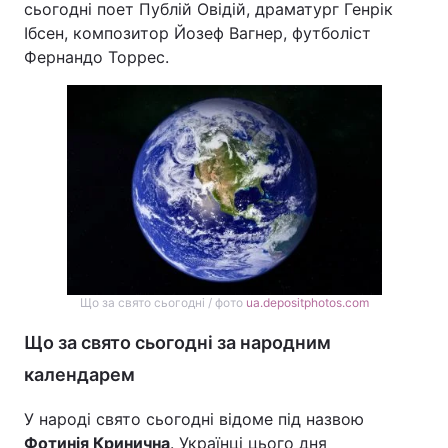
сьогодні поет Публій Овідій, драматург Генрік
Ібсен, композитор Йозеф Вагнер, футболіст
Фернандо Торрес.
Що за свято сьогодні / фото
ua.depositphotos.com
Що за свято сьогодні за народним
календарем
У народі свято сьогодні відоме під назвою
Фотинія Кринична
. Українці цього дня