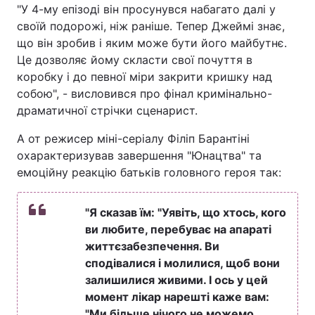
"У 4-му епізоді він просунувся набагато далі у
своїй подорожі, ніж раніше. Тепер Джеймі знає,
що він зробив і яким може бути його майбутнє.
Це дозволяє йому скласти свої почуття в
коробку і до певної міри закрити кришку над
собою", - висловився про фінал кримінально-
драматичної стрічки сценарист.
А от режисер міні-серіалу Філіп Барантіні
охарактеризував завершення "Юнацтва" та
емоційну реакцію батьків головного героя так:
"Я сказав їм: "Уявіть, що хтось, кого
ви любите, перебуває на апараті
життєзабезпечення. Ви
сподівалися і молилися, щоб вони
залишилися живими. І ось у цей
момент лікар нарешті каже вам:
"Ми більше нічого не можемо