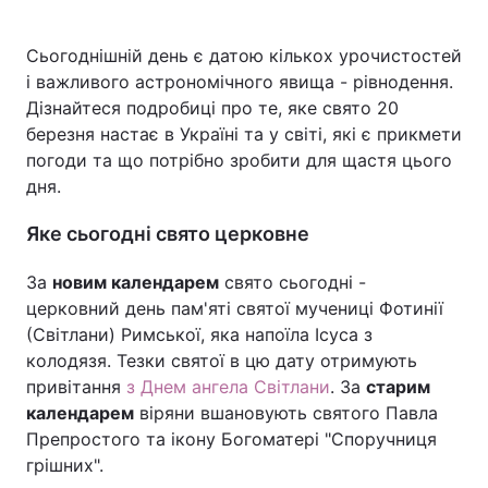
Сьогоднішній день є датою кількох урочистостей
і важливого астрономічного явища - рівнодення.
Головна
Війна
Дізнайтеся подробиці про те, яке свято 20
березня настає в Україні та у світі, які є прикмети
Україна
Політика
погоди та що потрібно зробити для щастя цього
дня.
Економіка
Світ
Яке сьогодні свято церковне
Спорт
Наука
За
новим календарем
свято сьогодні -
Техно і зв'язок
Лайт
церковний день пам'яті святої мучениці Фотинії
(Світлани) Римської, яка напоїла Ісуса з
Зброя
Інциденти
колодязя. Тезки святої в цю дату отримують
Здоров'я
Туризм
привітання
з Днем ангела Світлани
. За
старим
календарем
віряни вшановують святого Павла
Цікавинки
Погода
Препростого та ікону Богоматері "Споручниця
грішних".
Екологія
Регіони