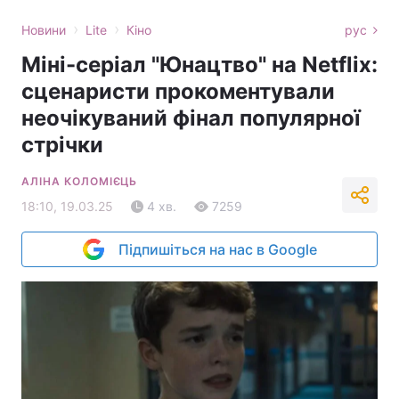
›
›
Новини
Lite
Кіно
рус
Міні-серіал "Юнацтво" на Netflix:
сценаристи прокоментували
неочікуваний фінал популярної
стрічки
АЛІНА КОЛОМІЄЦЬ
18:10, 19.03.25
4 хв.
7259
Підпишіться на нас в Google