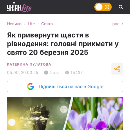
›
›
Новини
Lite
Свята
рус
Як привернути щастя в
рівнодення: головні прикмети у
свято 20 березня 2025
КАТЕРИНА ПУЛАТОВА
05:00, 20.03.25
4 хв.
15437
Підпишіться на нас в Google