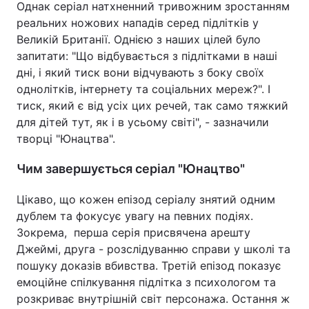
Однак серіал натхненний тривожним зростанням
реальних ножових нападів серед підлітків у
Великій Британії. Однією з наших цілей було
запитати: "Що відбувається з підлітками в наші
дні, і який тиск вони відчувають з боку своїх
однолітків, інтернету та соціальних мереж?". І
тиск, який є від усіх цих речей, так само тяжкий
для дітей тут, як і в усьому світі", - зазначили
творці "Юнацтва".
Чим завершується серіал "Юнацтво"
Цікаво, що кожен епізод серіалу знятий одним
дублем та фокусує увагу на певних подіях.
Зокрема, перша серія присвячена арешту
Джеймі, друга - розслідуванню справи у школі та
пошуку доказів вбивства. Третій епізод показує
емоційне спілкування підлітка з психологом та
розкриває внутрішній світ персонажа. Остання ж