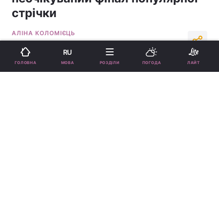
стрічки
АЛІНА КОЛОМІЄЦЬ
18:10, 19.03.25
4 хв.
7259
RU
МОВА
ГОЛОВНА
РОЗДІЛИ
ПОГОДА
ЛАЙТ
Підпишіться на нас в Google
Серіал "Юнацтво" став лідером у рейтингу / кадр з серіалу
"Юнацтво"
Вони також зізналися, чи заснований серіал