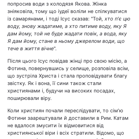
попросив води з колодязя Якова. Жінка
зніяковіла, тому що іудеї воліли не спілкуватися
із самарянами, і тоді Ісус сказав: "Той
, хто п'є цю
воду, знову жадатиме, а хто питиме воду, яку Я
дам йому, той не буде жадати повік, а вода, яку
Я дам йому, стане в ньому джерелом води, що
тече в життя вічне
".
Після цього Ісус повідав жінці про свою місію, а
Фотина, повернувшись у селище, розповіла всім,
що зустріла Христа і стала проповідувати благу
звістку. Як і вона, її сини також стали
християнами і, будучи на високих посадах,
поширювали віру.
Коли християн почали переслідувати, то сім'ю
Фотини заарештували й доставили в Рим. Катам
не вдалося змусити їх відмовитися від
християнської віри і всіх стратили. Відомо, що