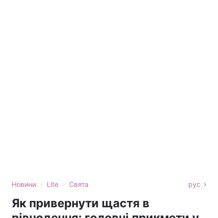
›
›
Новини
Lite
Свята
рус
Як привернути щастя в
рівнодення: головні прикмети у