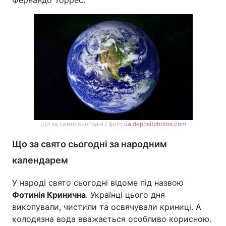
Фернандо Торрес.
Що за свято сьогодні / фото
ua.depositphotos.com
Що за свято сьогодні за народним
календарем
У народі свято сьогодні відоме під назвою
Фотинія Кринична
. Українці цього дня
викопували, чистили та освячували криниці. А
колодязна вода вважається особливо корисною.