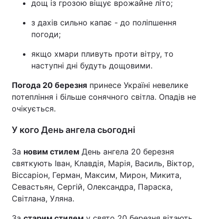
дощ із грозою віщує врожайне літо;
з дахів сильно капає - до поліпшення
погоди;
якщо хмари пливуть проти вітру, то
наступні дні будуть дощовими.
Погода 20 березня
принесе Україні невелике
потепління і більше сонячного світла. Опадів не
очікується.
У кого День ангела сьогодні
За
новим стилем
День ангела 20 березня
святкують Іван, Клавдія, Марія, Василь, Віктор,
Віссаріон, Герман, Максим, Мирон, Микита,
Севастьян, Сергій, Олександра, Параска,
Світлана, Уляна.
За
старим стилем
у свято 20 березня вітають