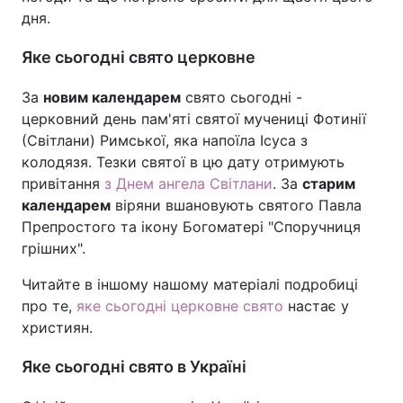
дня.
Яке сьогодні свято церковне
За
новим календарем
свято сьогодні -
церковний день пам'яті святої мучениці Фотинії
(Світлани) Римської, яка напоїла Ісуса з
колодязя. Тезки святої в цю дату отримують
привітання
з Днем ангела Світлани
. За
старим
календарем
віряни вшановують святого Павла
Препростого та ікону Богоматері "Споручниця
грішних".
Читайте в іншому нашому матеріалі подробиці
про те,
яке сьогодні церковне свято
настає у
християн.
Яке сьогодні свято в Україні