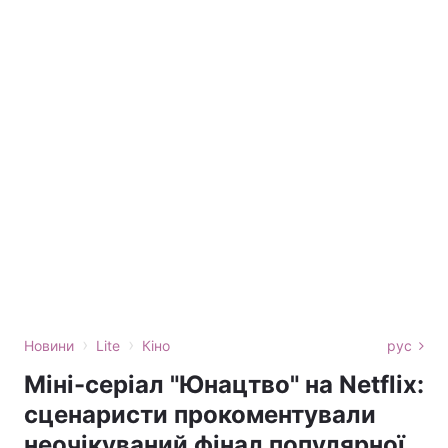
›
›
Новини
Lite
Кіно
рус
Міні-серіал "Юнацтво" на Netflix:
сценаристи прокоментували
неочікуваний фінал популярної