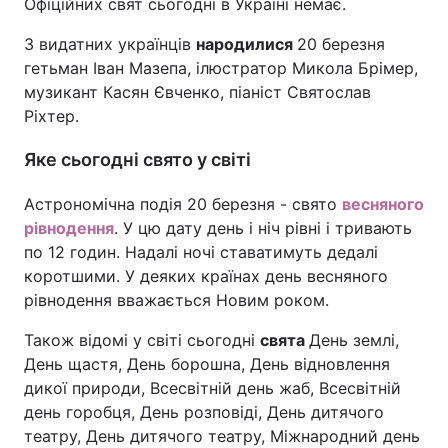
Офіційних свят сьогодні в Україні немає.
З видатних українців
народилися
20 березня
гетьман Іван Мазепа, ілюстратор Микола Брімер,
музикант Касян Євченко, піаніст Святослав
Ріхтер.
Яке сьогодні свято у світі
Астрономічна подія 20 березня - свято
весняного
рівнодення
. У цю дату день і ніч рівні і тривають
по 12 годин. Надалі ночі ставатимуть дедалі
коротшими. У деяких країнах день весняного
рівнодення вважається Новим роком.
Також відомі у світі сьогодні
свята
День землі,
День щастя, День борошна, День відновлення
дикої природи, Всесвітній день жаб, Всесвітній
день горобця, День розповіді, День дитячого
театру, День дитячого театру, Міжнародний день