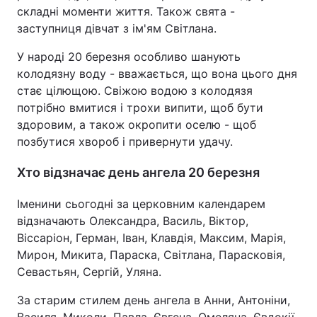
складні моменти життя. Також свята -
заступниця дівчат з ім'ям Світлана.
У народі 20 березня особливо шанують
колодязну воду - вважається, що вона цього дня
стає цілющою. Свіжою водою з колодязя
потрібно вмитися і трохи випити, щоб бути
здоровим, а також окропити оселю - щоб
позбутися хвороб і привернути удачу.
Хто відзначає день ангела 20 березня
Іменини сьогодні за церковним календарем
відзначають Олександра, Василь, Віктор,
Віссаріон, Герман, Іван, Клавдія, Максим, Марія,
Мирон, Микита, Параска, Світлана, Парасковія,
Севастьян, Сергій, Уляна.
За старим стилем день ангела в Анни, Антоніни,