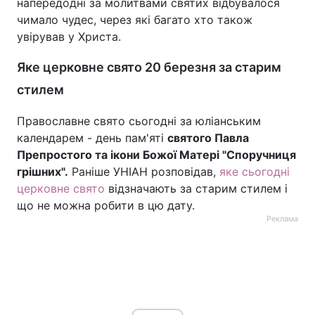
напередодні за молитвами святих відбувалося
чимало чудес, через які багато хто також
увірував у Христа.
Яке церковне свято 20 березня за старим
стилем
Православне свято сьогодні за юліанським
календарем - день пам'яті
святого Павла
Препростого та ікони Божої Матері "Споручниця
грішних".
Раніше УНІАН розповідав,
яке сьогодні
церковне свято
відзначають за старим стилем і
що не можна робити в цю дату.
Реклама