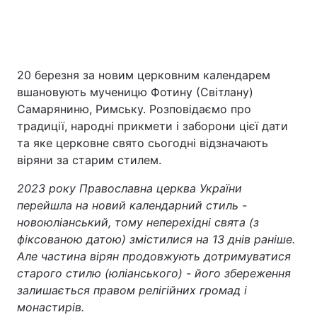
Головна
Війна
20 березня за новим церковним календарем
вшановують мученицю Фотину (Світлану)
Україна
Політика
Самаряниню, Римську. Розповідаємо про
Економіка
Світ
традиції, народні прикмети і заборони цієї дати
та яке церковне свято сьогодні відзначають
Спорт
Наука
віряни за старим стилем.
Техно і зв'язок
Лайт
2023 року Православна церква України
перейшла на новий календарний стиль -
Зброя
Інциденти
новоюліанський, тому неперехідні свята (з
фіксованою датою) змістилися на 13 днів раніше.
Здоров'я
Туризм
Але частина вірян продовжують дотримуватися
старого стилю (юліанського) - його збереження
Цікавинки
Погода
залишається правом релігійних громад і
монастирів.
Екологія
Регіони