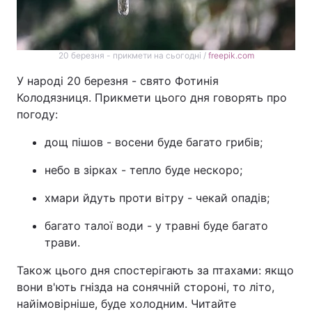
20 березня - прикмети на сьогодні /
freepik.com
У народі 20 березня - свято Фотинія
Колодязниця. Прикмети цього дня говорять про
погоду:
дощ пішов - восени буде багато грибів;
небо в зірках - тепло буде нескоро;
хмари йдуть проти вітру - чекай опадів;
багато талої води - у травні буде багато
трави.
Також цього дня спостерігають за птахами: якщо
вони в'ють гнізда на сонячній стороні, то літо,
найімовірніше, буде холодним. Читайте