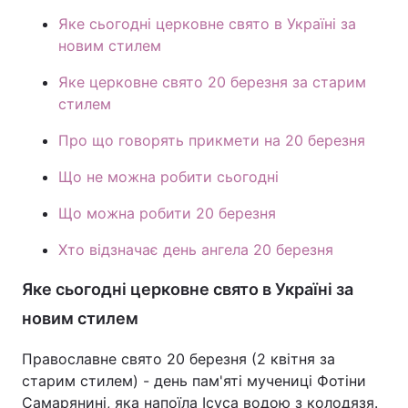
Яке сьогодні церковне свято в Україні за
Лонгріди
новим стилем
Яке церковне свято 20 березня за старим
Відео з Youtube
Статті
стилем
Інтерв'ю
Думки
Про що говорять прикмети на 20 березня
Архів
Вакансії
Що не можна робити сьогодні
Контакти
Що можна робити 20 березня
Послуги
Хто відзначає день ангела 20 березня
Яке сьогодні церковне свято в Україні за
новим стилем
Православне свято 20 березня (2 квітня за
старим стилем) - день пам'яті мучениці Фотіни
Самарянині, яка напоїла Ісуса водою з колодязя.