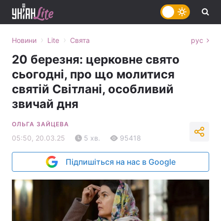
›
›
Новини
Lite
Свята
рус
20 березня: церковне свято
сьогодні, про що молитися
святій Світлані, особливий
звичай дня
ОЛЬГА ЗАЙЦЕВА
05:50, 20.03.25
5 хв.
95418
Підпишіться на нас в Google