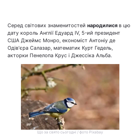
Серед світових знаменитостей
народилися
в цю
дату король Англії Едуард IV, 5-ий президент
США Джеймс Монро, економіст Антоніу де
Одів'єра Салазар, математик Курт Гедель,
акторки Пенелопа Крус і Джессіка Альба.
Що за свято сьогодні / фото Pixabay