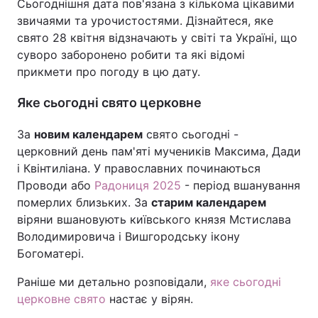
Сьогоднішня дата пов'язана з кількома цікавими
звичаями та урочистостями. Дізнайтеся, яке
свято 28 квітня відзначають у світі та Україні, що
суворо заборонено робити та які відомі
прикмети про погоду в цю дату.
Яке сьогодні свято церковне
За
новим календарем
свято сьогодні -
церковний день пам'яті мучеників Максима, Дади
і Квінтиліана. У православних починаються
Проводи або
Радониця 2025
- період вшанування
померлих близьких. За
старим календарем
віряни вшановують київського князя Мстислава
Володимировича і Вишгородську ікону
Богоматері.
Раніше ми детально розповідали,
яке сьогодні
церковне свято
настає у вірян.