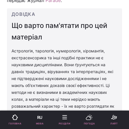
передає журнал
Parade
.
ДОВІДКА
Що варто пам'ятати про цей
матеріал
Астрологія, тарологія, нумерологія, хіромантія,
екстрасенсорика та інші подібні практики не є
науковими дисциплінами. Вони ґрунтуються на
давніх традиціях, віруваннях та інтерпретаціях, які
не підтверджені науковими дослідженнями і не
мають об'єктивних доказів своєї ефективності. Ці
методи не є визнаними в академічних наукових
колах, а матеріали на ці теми нерідко мають
розважальний характер - їх не варто розглядати як
надійний інструмент для ухвалення рішень або
RU
складання планів. Під час вирішення питань,
МОВА
ГОЛОВНА
РОЗДІЛИ
ПОГОДА
ЛАЙТ
пов'язаних із психологією або здоров'ям, завжди