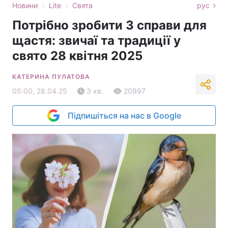
›
›
Новини
Lite
Свята
рус
Потрібно зробити 3 справи для
щастя: звичаї та традиції у
свято 28 квітня 2025
КАТЕРИНА ПУЛАТОВА
05:00, 28.04.25
3 хв.
20997
Підпишіться на нас в Google