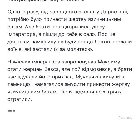
Одного разу, під час одного зі свят у Доростолі,
потрібно було принести жертву язичницьким
богам. Але брати не підкорилися указу
імператора, а пішли до себе в село. Про це
доповіли наміснику і в будинок до братів послали
воїнів, які застали їх за молитвою.
Намісник імператора запропонував Максиму
стати жерцем Зевса, але той відмовився, а брати
наслідували його приклад. Мучеників кинули в
темницю і намагалися змусити принести жертву
язичницьким богам. Після відмови всіх трьох
стратили.
***
Реклама