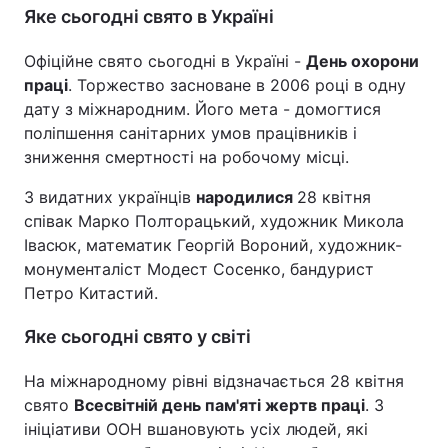
Яке сьогодні свято в Україні
Офіційне свято сьогодні в Україні -
День охорони
праці
. Торжество засноване в 2006 році в одну
дату з міжнародним. Його мета - домогтися
поліпшення санітарних умов працівників і
зниження смертності на робочому місці.
З видатних українців
народилися
28 квітня
співак Марко Полторацький, художник Микола
Івасюк, математик Георгій Вороний, художник-
монументаліст Модест Сосенко, бандурист
Петро Китастий.
Яке сьогодні свято у світі
На міжнародному рівні відзначається 28 квітня
свято
Всесвітній день пам'яті жертв праці
. З
ініціативи ООН вшановують усіх людей, які