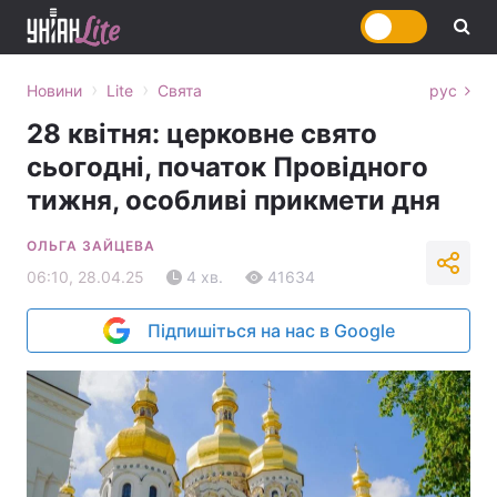
›
›
Новини
Lite
Свята
рус
28 квітня: церковне свято
сьогодні, початок Провідного
тижня, особливі прикмети дня
ОЛЬГА ЗАЙЦЕВА
06:10, 28.04.25
4 хв.
41634
Підпишіться на нас в Google