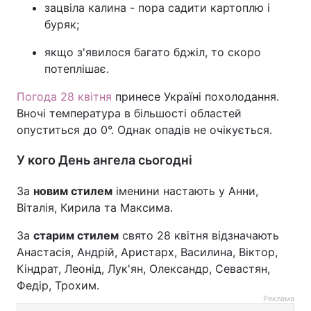
зацвіла калина - пора садити картоплю і
буряк;
якщо з'явилося багато бджіл, то скоро
потеплішає.
Погода 28 квітня
принесе Україні похолодання.
Вночі температура в більшості областей
опуститься до 0°. Однак опадів не очікується.
У кого День ангела сьогодні
За
новим стилем
іменини настають у Анни,
Віталія, Кирила та Максима.
За
старим стилем
свято 28 квітня відзначають
Анастасія, Андрій, Аристарх, Василина, Віктор,
Кіндрат, Леонід, Лук'ян, Олександр, Севастян,
Федір, Трохим.
Реклама