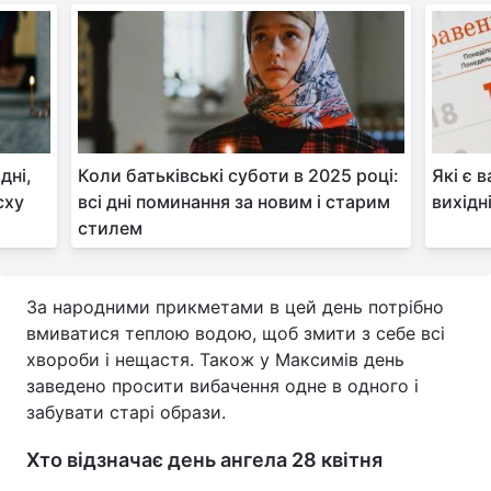
дні,
Коли батьківські суботи в 2025 році:
Які є 
сху
всі дні поминання за новим і старим
вихідні
стилем
За народними прикметами в цей день потрібно
вмиватися теплою водою, щоб змити з себе всі
хвороби і нещастя. Також у Максимів день
заведено просити вибачення одне в одного і
забувати старі образи.
Хто відзначає день ангела 28 квітня