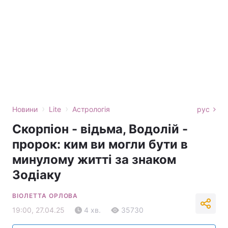
›
›
Новини
Lite
Астрологія
рус
Скорпіон - відьма, Водолій -
пророк: ким ви могли бути в
минулому житті за знаком
Зодіаку
ВІОЛЕТТА ОРЛОВА
19:00, 27.04.25
4 хв.
35730