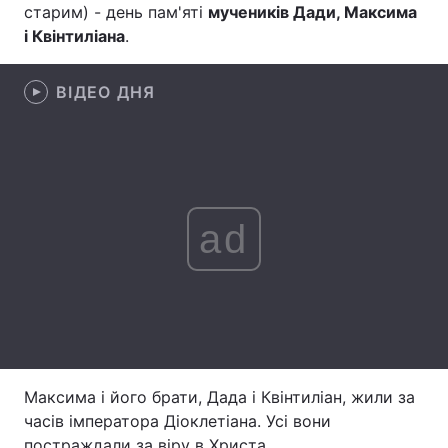
старим) - день пам'яті
мучеників Дади, Максима
Тема оформлення
і Квінтиліана
.
ВІДЕО ДНЯ
ad
Максима і його брати, Дада і Квінтиліан, жили за
часів імператора Діоклетіана. Усі вони
постраждали за віру в Христа.