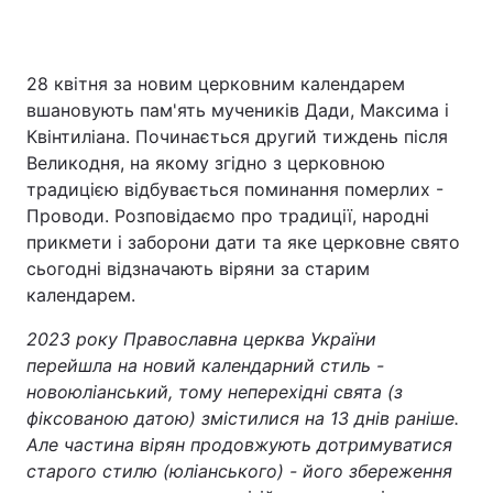
28 квітня за новим церковним календарем
Головна
Війна
вшановують пам'ять мучеників Дади, Максима і
Квінтиліана. Починається другий тиждень після
Україна
Політика
Великодня, на якому згідно з церковною
традицією відбувається поминання померлих -
Економіка
Світ
Проводи. Розповідаємо про традиції, народні
Спорт
Наука
прикмети і заборони дати та яке церковне свято
сьогодні відзначають віряни за старим
Техно і зв'язок
Лайт
календарем.
Зброя
Інциденти
2023 року Православна церква України
перейшла на новий календарний стиль -
Здоров'я
Туризм
новоюліанський, тому неперехідні свята (з
фіксованою датою) змістилися на 13 днів раніше.
Цікавинки
Погода
Але частина вірян продовжують дотримуватися
старого стилю (юліанського) - його збереження
Екологія
Регіони