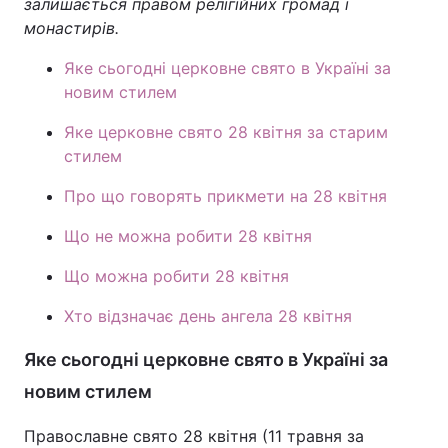
залишається правом релігійних громад і
монастирів.
Лонгріди
Яке сьогодні церковне свято в Україні за
новим стилем
Відео з Youtube
Статті
Яке церковне свято 28 квітня за старим
Інтерв'ю
Думки
стилем
Архів
Вакансії
Про що говорять прикмети на 28 квітня
Контакти
Що не можна робити 28 квітня
Послуги
Що можна робити 28 квітня
Хто відзначає день ангела 28 квітня
Яке сьогодні церковне свято в Україні за
новим стилем
Православне свято 28 квітня (11 травня за