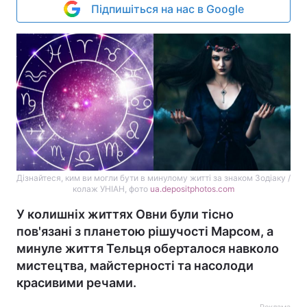
Підпишіться на нас в Google
Дізнайтеся, ким ви могли бути в минулому житті за знаком Зодіаку /
колаж УНІАН, фото
ua.depositphotos.com
У колишніх життях Овни були тісно
пов'язані з планетою рішучості Марсом, а
минуле життя Тельця оберталося навколо
мистецтва, майстерності та насолоди
красивими речами.
Реклама