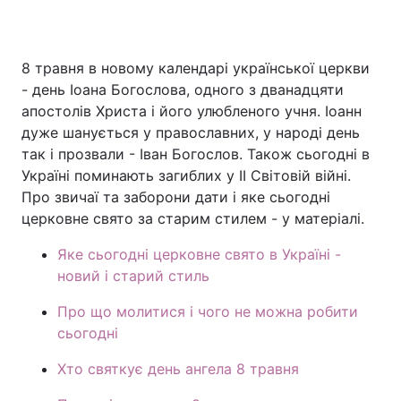
8 травня в новому календарі української церкви
Головна
Війна
- день Іоана Богослова, одного з дванадцяти
апостолів Христа і його улюбленого учня. Іоанн
Україна
Політика
дуже шанується у православних, у народі день
так і прозвали - Іван Богослов. Також сьогодні в
Економіка
Світ
Україні поминають загиблих у II Світовій війні.
Спорт
Наука
Про звичаї та заборони дати і яке сьогодні
церковне свято за старим стилем - у матеріалі.
Техно і зв'язок
Лайт
Яке сьогодні церковне свято в Україні -
Зброя
Інциденти
новий і старий стиль
Про що молитися і чого не можна робити
Здоров'я
Туризм
сьогодні
Цікавинки
Погода
Хто святкує день ангела 8 травня
Екологія
Регіони