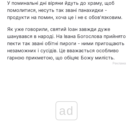
У поминальні дні віряни йдуть до храму, щоб
помолитися, несуть так звані панахидки -
продукти на помин, хоча це і не є обов'язковим.
Як уже говорили, святий Іоан завжди дуже
шанувався в народі. На Івана Богослова прийнято
пекти так звані обітні пироги - ними пригощають
незаможних і сусідів. Це вважається особливо
гарною прикметою, що обіцяє Божу милість.
Реклама
ad