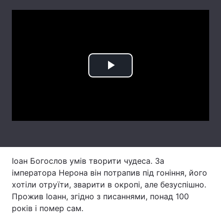
Тема оформлення
Play
Video
Іоан Богослов умів творити чудеса. За
імператора Нерона він потрапив під гоніння, його
хотіли отруїти, зварити в окропі, але безуспішно.
Прожив Іоанн, згідно з писаннями, понад 100
років і помер сам.