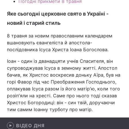
Погодні прикмети 8 травня
Лонгріди
Яке сьогодні церковне свято в Україні -
новий і старий стиль
Відео з Youtube
Статті
8 травня за новим православним календарем
Інтерв'ю
Думки
вшановують євангеліста й апостола-
послідовника Ісуса Христа Іоана Богослова.
Архів
Вакансії
Іоан - один із дванадцяти учнів Спасителя, він
Контакти
супроводжував Ісуса в земному житті. Апостол
бачив, як Христос воскресив доньку Аїра, був на
Послуги
горі Фавор під час Преображення Господнього,
оплакував Ісуса разом із його матір'ю, коли того
розіп'яли на хресті. Саме про нього тоді сказав
Христос Богородиці: він - син твій, доручаючи
тим самим Іоанну турботу про матір.
ВІДЕО ДНЯ