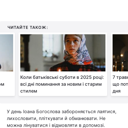
ЧИТАЙТЕ ТАКОЖ:
Коли батьківські суботи в 2025 році:
7 трав
ом
всі дні поминання за новим і старим
що пот
стилем
дня
У день Іоана Богослова забороняється лаятися,
лихословити, пліткувати й обманювати. Не
можна лінуватися і відмовляти в допомозі.