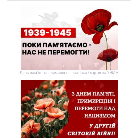
День пам'яті та примирення листівки / картинка УНІАН