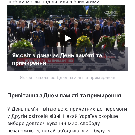
щоб ви могли поділитися з близькими.
Як світ відзначає День пам'яті та
примирення
Як світ відзначає День пам'яті та примирення
Привітання з Днем пам'яті та примирення
У День пам'яті вітаю всіх, причетних до перемоги
у Другій світовій війні. Нехай Україна скоріше
виборе довгоочікуваний мир, свободу і
незалежність, нехай об'єднаються і будуть