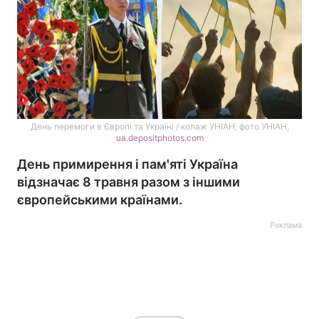
День перемоги в Європі та Україні / колаж УНІАН, фото УНІАН,
ua.depositphotos.com
День примирення і пам'яті Україна
відзначає 8 травня разом з іншими
європейськими країнами.
Реклама