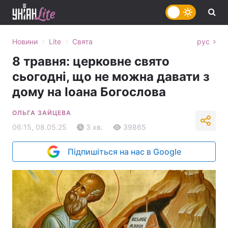
›
›
Новини
Lite
Свята
рус
8 травня: церковне свято
сьогодні, що не можна давати з
дому на Іоана Богослова
ОЛЬГА ЗАЙЦЕВА
06:15, 08.05.25
3 хв.
39865
Підпишіться на нас в Google