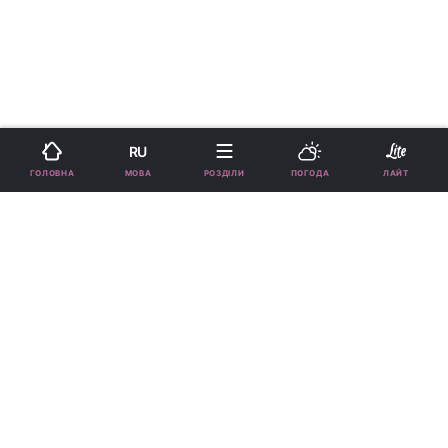
RU
›
›
Новини
Lite
Свята
рус
МОВА
ГОЛОВНА
РОЗДІЛИ
ПОГОДА
ЛАЙТ
Чи відзначає Україна свято 8
травня 2025 року: звичаї та
заборони дня
КАТЕРИНА ПУЛАТОВА
05:00, 08.05.25
4 хв.
16840
Підпишіться на нас в Google