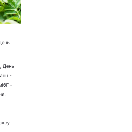
 День
, День
нії -
ібії -
ня.
оксу,