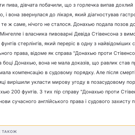
ти пива, дівчата побачили, що з горлечка випав дохлий
, і вона звернулася до лікаря, який діагностував гастр
а те ж саме, нічого не сталося. Донахью подала позов д
Мінгелле і власника пивоварні Девіда Стівенсона з вим
 фунтів стерлінгів, який переріс в одну з найвідоміших 
льного права, відоме як справа "Донахью проти Стівенсон
на боці Донахью, вона не мала доказів, що равлик став
мала компенсацію в судовому порядку. Але після смерт
ці вирішили укласти мирову угоду в позасудовому пор
хью 200 фунтів. З тих пір справу "Донахью проти Стіве
нови сучасного англійського права і судового захисту 
Е ТАКОЖ