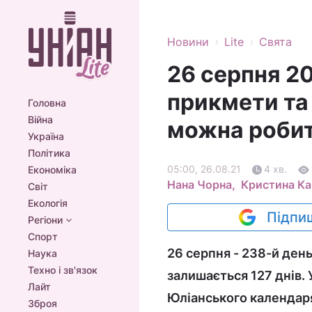
›
›
Новини
Lite
Свята
26 серпня 20
прикмети та 
Головна
Війна
можна роби
Україна
Політика
05:00, 26.08.21
4 хв.
Економіка
Нана Чорна,
Кристина К
Світ
Екологія
Підпиш
Регіони
Спорт
26 серпня - 238-й день
Наука
Техно і зв'язок
залишається 127 днів. 
Лайт
Юліанського календар
Зброя