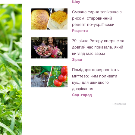
Шоу
Смачна сирна запіканка з
рисом: старовинний
рецепт по-українськи
Рецепти
79-річна Ротару вперше за
довгий час показала, який
вигляд має зараз
Зірки
Помідори почервоніють
миттєво: чим поливати
кущі для швидкого
дозрівання
Сад-город
Реклама