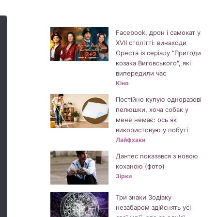
Facebook, дрон і самокат у
XVII столітті: винаходи
Ореста із серіалу "Пригоди
козака Виговського", які
випередили час
Кіно
Постійно купую одноразові
пелюшки, хоча собак у
мене немає: ось як
використовую у побуті
Лайфхаки
Дантес показався з новою
коханою (фото)
Зірки
Три знаки Зодіаку
незабаром здійснять усі