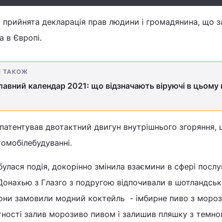
ла прийнята декларація прав людини і громадянина, що 
 в Європі.
Е ТАКОЖ
авний календар 2021: що відзначають віруючі в цьому 
запатентував двотактний двигун внутрішнього згоряння,
омобілебудуванні.
булася подія, докорінно змінила взаємини в сфері послуг
Донахью з Глазго з подругою відпочивали в шотландсь
вони замовили модний коктейль - імбирне пиво з моро
тності залив морозиво пивом і залишив пляшку з темно