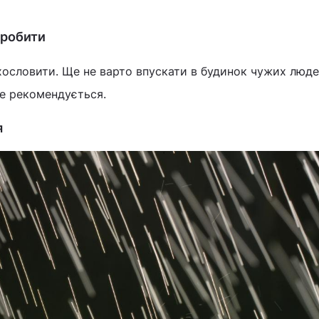
 робити
хословити. Ще не варто впускати в будинок чужих люде
не рекомендується.
ня