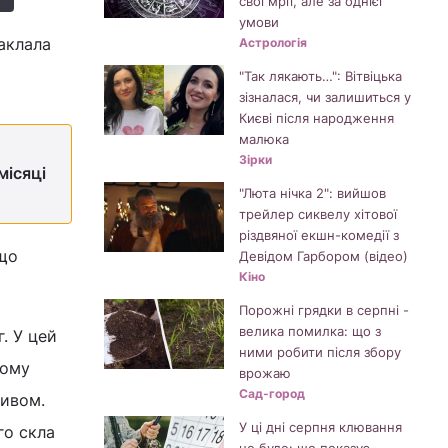
свої мрії, але за однієї
умови
заклала
Астрологія
"Так лякають…": Вітвіцька
зізналася, чи залишиться у
Києві після народження
малюка
Зірки
місяці
"Люта нічка 2": вийшов
трейлер сиквелу хітової
різдвяної екшн-комедії з
 що
Девідом Гарбором (відео)
Кіно
Порожні грядки в серпні -
велика помилка: що з
. У цей
ними робити після збору
кому
врожаю
Сад-город
зивом.
У ці дні серпня клювання
го скла