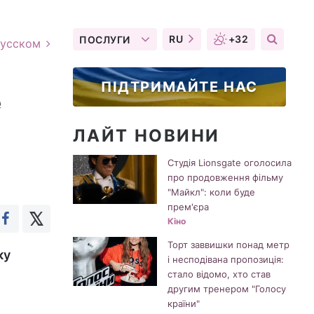
RU
+32
ПОСЛУГИ
русском
ПІДТРИМАЙТЕ НАС
е
ЛАЙТ НОВИНИ
Студія Lionsgate оголосила
про продовження фільму
"Майкл": коли буде
прем'єра
Кіно
Торт заввишки понад метр
ку
і несподівана пропозиція:
стало відомо, хто став
другим тренером "Голосу
країни"