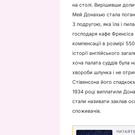
на столі. Вирішивши доли
Мей Донахью стала погано
З подругою, яка їла і пил
господаря кафе Френсіса 
компенсації в розмірі 550
історії англійського зага
хоча палата суддів була 
хвороби шлунка і не отри
Стівенсона його спадкоєм
1934 році виплатили Дона
стали називати заклав ос
споживачів.
ЧИТАЙТ