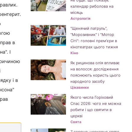
не буде: що показує
 равлик.
календар риболова на
місяць
оентерит.
Астрологія
о
"Щенячий патруль",
огою
"Морозивник" і "Мотор
Сіті": головні прем'єри в
справ в
кінотеатрах цього тижня
а". І
Кіно
 причиною
Як рицинова олія впливає
на волосся: дослідження
і
пояснюють користь цього
ядку і в
народного засобу
Цікавинки
нсона"
Якого числа Горіховий
прав
Спас 2026: чого не можна
робити і що святити в
церкві
Свята
7 серпня: церковне свято