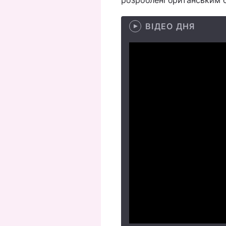
розроблені британським
ВІДЕО ДНЯ