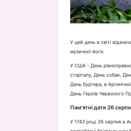
У цей день в світі відзна
музичної йоги.
У США - День рівноправно
стартапу, День собак, Де
День бургера, в Аргентині
День Героїв Червоного Пр
Пам'ятні дати 26 серпня
У 1743 році 26 серпня в Ан