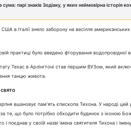
а сума: парі знаків Зодіаку, у яких неймовірна історія ко
 США в Італії зняло заборону на весілля американських
товій практиці було введено фторування водопровідної в
штату Техас в Арлінгтоні став першим ВУЗом, який вклю
ення танцю живота.
 свято
рпня вшановує пам'ять єпископа Тихона. У народі цей 
 за те, що було потрібно обходити будинок з іконою Бо
то і поєднав у своїй назві імена святителя Тихона і імен