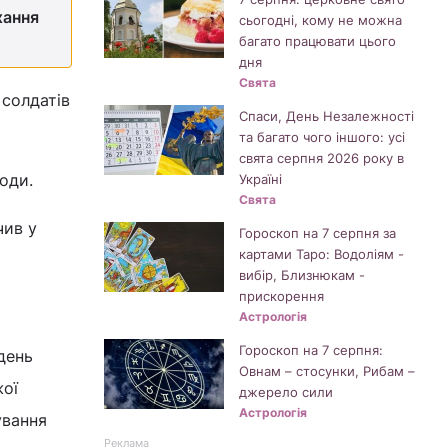
хання
сьогодні, кому не можна
багато працювати цього
дня
Свята
 солдатів
Спаси, День Незалежності
та багато чого іншого: усі
свята серпня 2026 року в
оди.
Україні
Свята
чив у
Гороскоп на 7 серпня за
картами Таро: Водоліям -
вибір, Близнюкам -
прискорення
Астрологія
Гороскоп на 7 серпня:
день
Овнам – стосунки, Рибам –
жої
джерело сили
Астрологія
ування
Реклама