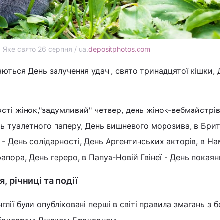
Яке свято 26 серпня / ua.
depositphotos.com
чаються День залучення удачі, свято тринадцятої кішки,
сті жінок,"задумливий" четвер, день жінок-вебмайстрів
нь туалетного паперу, День вишневого морозива, в Брита
 - День солідарності, День Аргентинських акторів, в Нам
апора, День гереро, в Папуа-Новій Гвінеї - День покаян
, річниці та події
глії були опубліковані перші в світі правила змагань з б