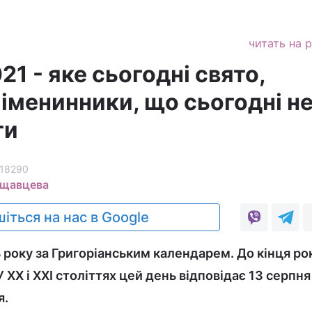
читать на 
21 - яке сьогодні свято,
іменинники, що сьогодні н
ти
18290
ащавцева
іться на нас в Google
 року за Григоріанським календарем. До кінця ро
У XX і XXI століттях цей день відповідає 13 серпня
я.