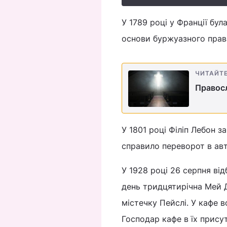
У 1789 році у Франції бу
основи буржуазного права
ЧИТАЙТ
Правосл
У 1801 році Філіп Лебон 
справило переворот в авт
У 1928 році 26 серпня від
день тридцятирічна Мей 
містечку Пейслі. У кафе 
Господар кафе в їх прису