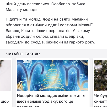
цілий день веселилися. Особливо любила
Маланку молодь.
Підлітки та молоді люди на свято Меланки
вбиралися в етнічний одяг і костюми Меланії,
Василя, Кози та інших персонажів. У такому
вбранні ходили селом, співали щедрівки,
заходили до сусідів, бажаючи їм гарного року.
ЧИТАЙТЕ ТАКОЖ:
Новорічний молодик змінить життя
Чи буд
, щоб
шести знаків Зодіаку: кого це
синопт