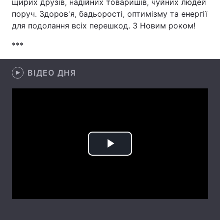
щирих друзів, надійних товаришів, чуйних людей
поруч. Здоров'я, бадьорості, оптимізму та енергії
Лонгріди
для подолання всіх перешкод. З Новим роком!
***
Відео з Youtube
Статті
Інтерв'ю
Думки
ВІДЕО ДНЯ
Архів
Вакансії
Контакти
Послуги
Play
Video