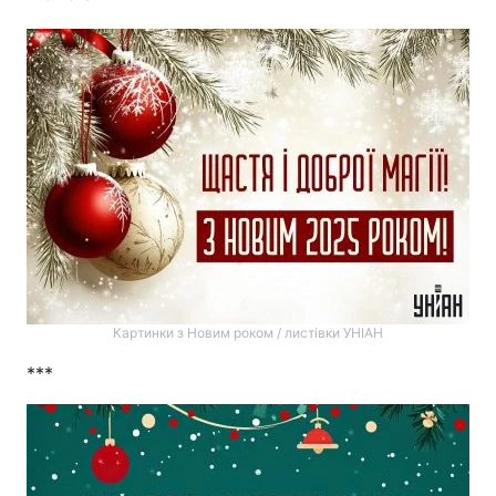
Картинки з Новим роком / листівки УНІАН
***