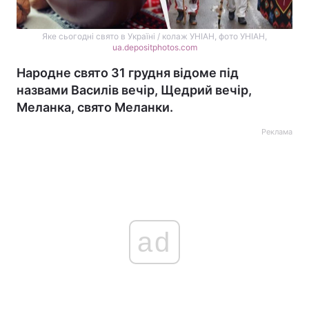
Яке сьогодні свято в Україні / колаж УНІАН, фото УНІАН,
ua.depositphotos.com
Народне свято 31 грудня відоме під
назвами Василів вечір, Щедрий вечір,
Меланка, свято Меланки.
Реклама
ad