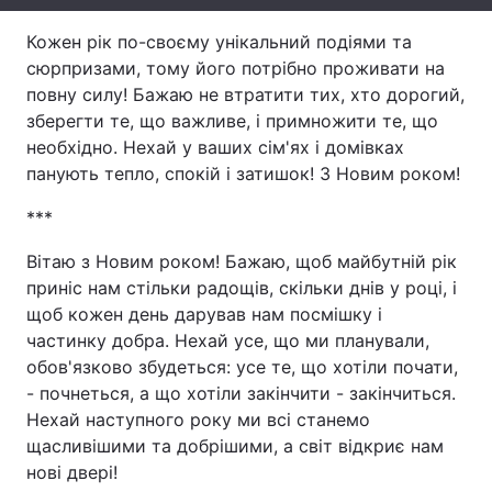
Тема оформлення
Кожен рік по-своєму унікальний подіями та
сюрпризами, тому його потрібно проживати на
повну силу! Бажаю не втратити тих, хто дорогий,
зберегти те, що важливе, і примножити те, що
необхідно. Нехай у ваших сім'ях і домівках
панують тепло, спокій і затишок! З Новим роком!
***
Вітаю з Новим роком! Бажаю, щоб майбутній рік
приніс нам стільки радощів, скільки днів у році, і
щоб кожен день дарував нам посмішку і
частинку добра. Нехай усе, що ми планували,
обов'язково збудеться: усе те, що хотіли почати,
- почнеться, а що хотіли закінчити - закінчиться.
Нехай наступного року ми всі станемо
щасливішими та добрішими, а світ відкриє нам
нові двері!