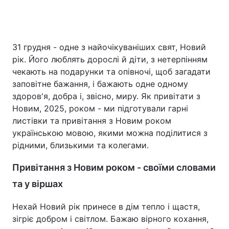
Головна
Війна
31 грудня - одне з найочікуваніших свят, Новий
рік. Його люблять дорослі й діти, з нетерпінням
Україна
Політика
чекають на подарунки та опівночі, щоб загадати
заповітне бажання, і бажають одне одному
Економіка
Світ
здоров'я, добра і, звісно, миру. Як привітати з
Новим, 2025, роком - ми підготували гарні
Спорт
Наука
листівки та привітання з Новим роком
українською мовою, якими можна поділитися з
Техно і зв'язок
Лайт
рідними, близькими та колегами.
Зброя
Інциденти
Привітання з Новим роком - своїми словами
Здоров'я
Туризм
та у віршах
Цікавинки
Погода
Нехай Новий рік принесе в дім тепло і щастя,
зігріє добром і світлом. Бажаю вірного кохання,
Екологія
Регіони