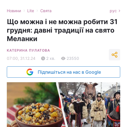
›
›
Новини
Lite
Свята
рус
Що можна і не можна робити 31
грудня: давні традиції на свято
Меланки
КАТЕРИНА ПУЛАТОВА
07:00, 31.12.24
2 хв.
23550
Підпишіться на нас в Google