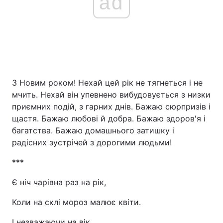
ad
З Новим роком! Нехай цей рік не тягнеться і не
мчить. Нехай він упевнено вибудовується з низки
приємних подій, з гарних днів. Бажаю сюрпризів і
щастя. Бажаю любові й добра. Бажаю здоров'я і
багатства. Бажаю домашнього затишку і
радісних зустрічей з дорогими людьми!
***
Є ніч чарівна раз на рік,
Коли на склі мороз малює квіти.
І незважаючи на вік,