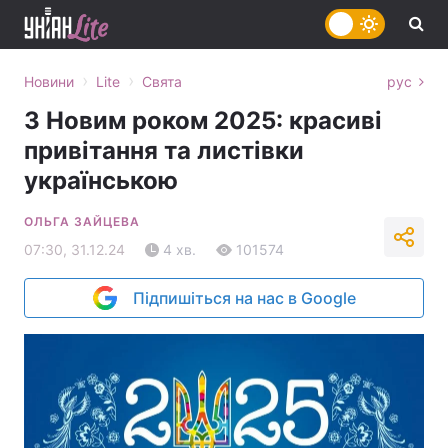
›
›
Новини
Lite
Свята
рус
З Новим роком 2025: красиві
привітання та листівки
українською
ОЛЬГА ЗАЙЦЕВА
07:30, 31.12.24
4 хв.
101574
Підпишіться на нас в Google