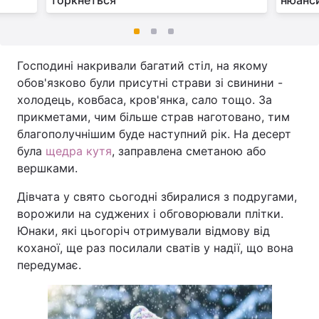
торкнеться
нюанс
Господині накривали багатий стіл, на якому
обов'язково були присутні страви зі свинини -
холодець, ковбаса, кров'янка, сало тощо. За
прикметами, чим більше страв наготовано, тим
благополучнішим буде наступний рік. На десерт
була
щедра кутя
, заправлена сметаною або
вершками.
Дівчата у свято сьогодні збиралися з подругами,
ворожили на суджених і обговорювали плітки.
Юнаки, які цьогоріч отримували відмову від
коханої, ще раз посилали сватів у надії, що вона
передумає.