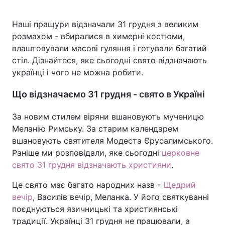
Наші пращури відзначали 31 грудня з великим
розмахом - вбиралися в химерні костюми,
влаштовували масові гуляння і готували багатий
стіл. Дізнайтеся, яке сьогодні свято відзначають
українці і чого не можна робити.
Що відзначаємо 31 грудня - свято в Україні
За новим стилем віряни вшановують мученицю
Меланію Римську. За старим календарем
вшановують святителя Модеста Єрусалимського.
Раніше ми розповідали, яке сьогодні
церковне
свято 31 грудня відзначають християни
.
Це свято має багато народних назв -
Щедрий
вечір
, Василів вечір, Меланка. У його святкуванні
поєднуються язичницькі та християнські
традиції. Українці 31 грудня не працювали, а