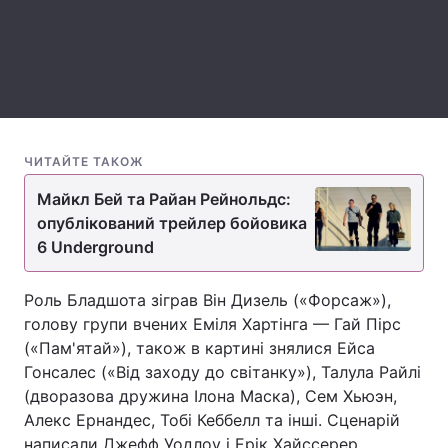
Тема оформлення
ЧИТАЙТЕ ТАКОЖ
Майкл Бей та Райан Рейнольдс:
опублікований трейлер бойовика
6 Underground
Роль Бладшота зіграв Він Дизель («Форсаж»),
голову групи вчених Еміля Хартінга — Гай Пірс
(«Пам'ятай»), також в картині знялися Ейса
Гонсалес («Від заходу до світанку»), Талула Райлі
(дворазова дружина Ілона Маска), Сем Хьюэн,
Алекс Ернандес, Тобі Кеббелл та інші. Сценарій
написали Джефф Уодлоу і Ерік Хайссерер,