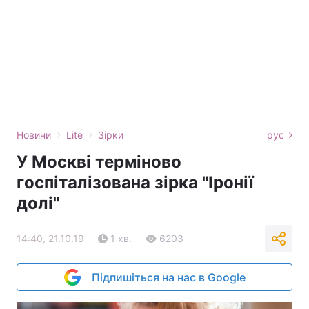
›
›
Новини
Lite
Зірки
рус
У Москві терміново
госпіталізована зірка "Іронії
долі"
14:40, 21.10.19
1 хв.
6203
Підпишіться на нас в Google