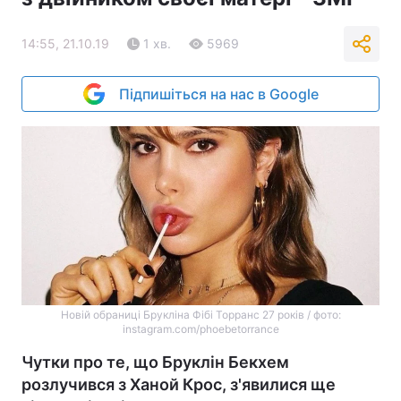
14:55, 21.10.19
1 хв.
5969
Підпишіться на нас в Google
Новій обраниці Брукліна Фібі Торранс 27 років / фото:
instagram.com/phoebetorrance
Чутки про те, що Бруклін Бекхем
розлучився з Ханой Крос, з'явилися ще