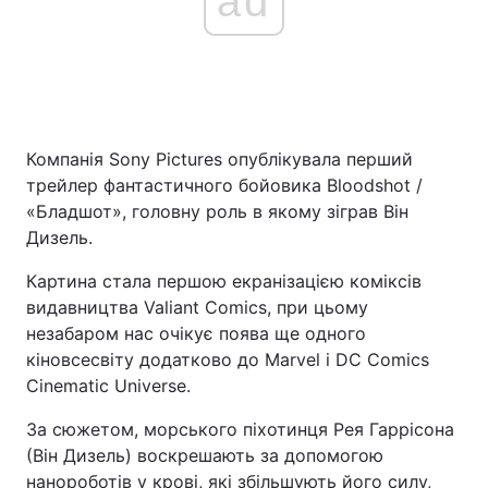
ad
Головна
Війна
Україна
Політика
Компанія Sony Pictures опублікувала перший
трейлер фантастичного бойовика Bloodshot /
Економіка
Світ
«Бладшот», головну роль в якому зіграв Він
Дизель.
Спорт
Наука
Картина стала першою екранізацією коміксів
Техно і зв'язок
Лайт
видавництва Valiant Comics, при цьому
незабаром нас очікує поява ще одного
Зброя
Інциденти
кіновсесвіту додатково до Marvel і DC Comics
Здоров'я
Туризм
Cinematic Universe.
За сюжетом, морського піхотинця Рея Гаррісона
Цікавинки
Погода
(Він Дизель) воскрешають за допомогою
Екологія
Регіони
нанороботів у крові, які збільшують його силу,