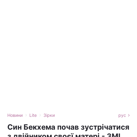
›
›
Новини
Lite
Зірки
рус
Син Бекхема почав зустрічатися
з двійником своєї матері - ЗМІ