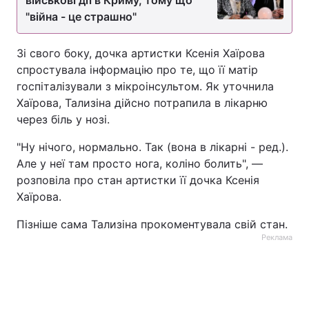
військові дії в Криму, тому що
"війна - це страшно"
Зі свого боку, дочка артистки Ксенія Хаїрова
спростувала інформацію про те, що її матір
госпіталізували з мікроінсультом. Як уточнила
Хаїрова, Тализіна дійсно потрапила в лікарню
через біль у нозі.
"Ну нічого, нормально. Так (вона в лікарні - ред.).
Але у неї там просто нога, коліно болить", —
розповіла про стан артистки її дочка Ксенія
Хаїрова.
Пізніше сама Тализіна прокоментувала свій стан.
Реклама