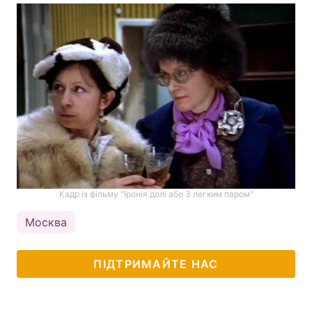
Кадр із фільму "Іронія долі або З легким паром"
Москва
ПІДТРИМАЙТЕ НАС