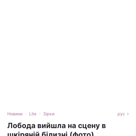
›
›
Новини
Lite
Зірки
рус
Лобода вийшла на сцену в
шкіряній білизні (фото)