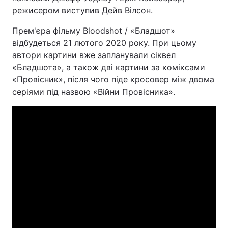
режисером виступив Дейв Вілсон.
Прем'єра фільму Bloodshot / «Бладшот»
відбудеться 21 лютого 2020 року. При цьому
автори картини вже запланували сіквел
«Бладшота», а також дві картини за коміксами
«Провісник», після чого піде кросовер між двома
серіями під назвою «Війни Провісника».