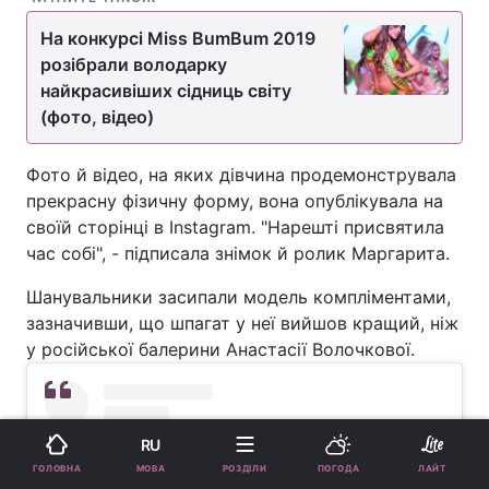
На конкурсі Miss BumBum 2019
розібрали володарку
найкрасивіших сідниць світу
(фото, відео)
Фото й відео, на яких дівчина продемонструвала
прекрасну фізичну форму, вона опублікувала на
своїй сторінці в Instagram. "Нарешті присвятила
час собі", - підписала знімок й ролик Маргарита.
Шанувальники засипали модель компліментами,
зазначивши, що шпагат у неї вийшов кращий, ніж
у російської балерини Анастасії Волочкової.
RU
МОВА
ГОЛОВНА
РОЗДІЛИ
ПОГОДА
ЛАЙТ