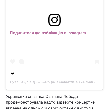
Подивитися цю публікацію в Instagram
❤️
Публікація від
LOBODA
(@lobodaofficial)
21 Жов 2019 в 2:05 PDT
Українська співачка Світлана Лобода
продемонструвала надто відверте концертне
вбрання на одному зі своїх останніх виступів.