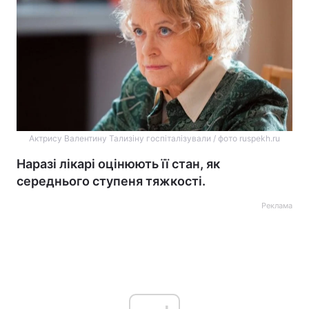
Актрису Валентину Тализіну госпіталізували / фото ruspekh.ru
Наразі лікарі оцінюють її стан, як
середнього ступеня тяжкості.
Реклама