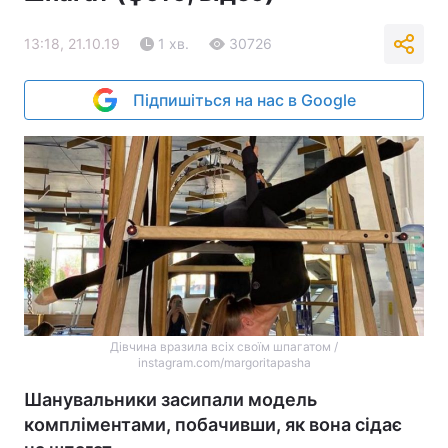
13:18, 21.10.19
1 хв.
30726
Підпишіться на нас в Google
Дівчина вразила всіх своїм шпагатом /
instagram.com/margoritapasha
Шанувальники засипали модель
компліментами, побачивши, як вона сідає