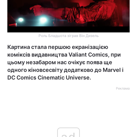
Роль Бладшота зіграв Він Дизель
Картина стала першою екранізацією
коміксів видавництва Valiant Comics, при
цьому незабаром нас очікує поява ще
одного кіновсесвіту додатково до Marvel і
DC Comics Cinematic Universe.
Реклама