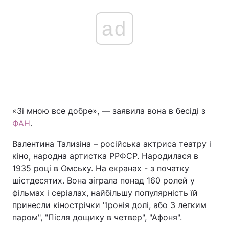
ad
«Зі мною все добре», — заявила вона в бесіді з
ФАН
.
Валентина Тализіна – російська актриса театру і
кіно, народна артистка РРФСР. Народилася в
1935 році в Омську. На екранах - з початку
шістдесятих. Вона зіграла понад 160 ролей у
фільмах і серіалах, найбільшу популярність їй
принесли кінострічки "Іронія долі, або З легким
паром", "Після дощику в четвер", "Афоня".