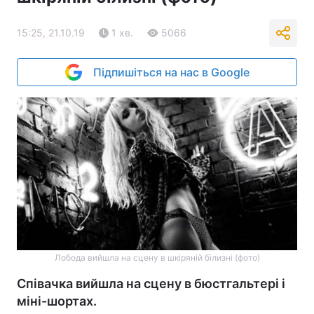
15:25, 21.10.19
1 хв.
5066
Підпишіться на нас в Google
Лобода вийшла на сцену в шкіряній білизні (фото)
Співачка вийшла на сцену в бюстгальтері і
міні-шортах.