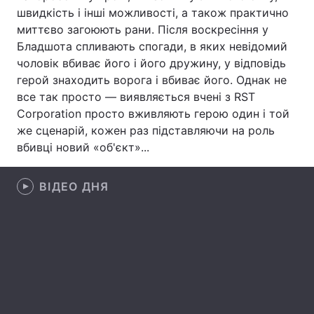
швидкість і інші можливості, а також практично
Лонгріди
миттєво загоюють рани. Після воскресіння у
Бладшота спливають спогади, в яких невідомий
чоловік вбиває його і його дружину, у відповідь
Відео з Youtube
Статті
герой знаходить ворога і вбиває його. Однак не
все так просто — виявляється вчені з RST
Інтерв'ю
Думки
Сorporation просто вживляють герою один і той
Архів
Вакансії
же сценарій, кожен раз підставляючи на роль
вбивці новий «об'єкт»...
Контакти
ВІДЕО ДНЯ
Послуги