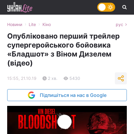
›
›
Новини
Lite
Кіно
рус
Опубліковано перший трейлер
супергеройського бойовика
«Бладшот» з Віном Дизелем
(відео)
15:55, 21.10.19
2 хв.
5430
Підпишіться на нас в Google