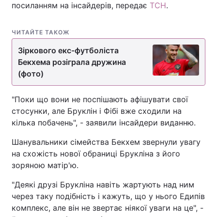
посиланням на інсайдерів, передає
ТСН
.
ЧИТАЙТЕ ТАКОЖ
Зіркового екс-футболіста
Бекхема розіграла дружина
(фото)
"Поки що вони не поспішають афішувати свої
стосунки, але Бруклін і Фібі вже сходили на
кілька побачень", - заявили інсайдери виданню.
Шанувальники сімейства Бекхем звернули увагу
на схожість нової обраниці Брукліна з його
зоряною матір'ю.
"Деякі друзі Брукліна навіть жартують над ним
через таку подібність і кажуть, що у нього Едипів
комплекс, але він не звертає ніякої уваги на це", -