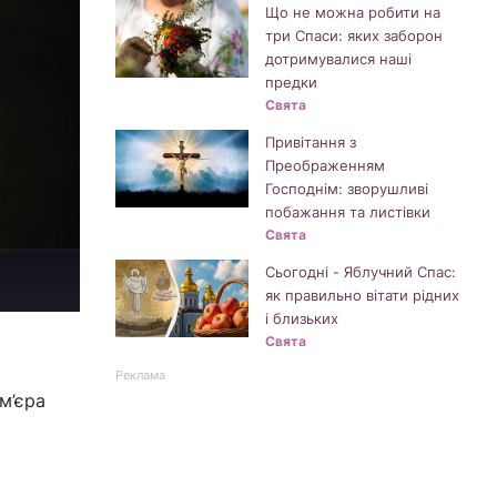
Що не можна робити на
три Спаси: яких заборон
дотримувалися наші
предки
Свята
Привітання з
Преображенням
Господнім: зворушливі
побажання та листівки
Свята
Сьогодні - Яблучний Спас:
як правильно вітати рідних
і близьких
Свята
Реклама
м’єра