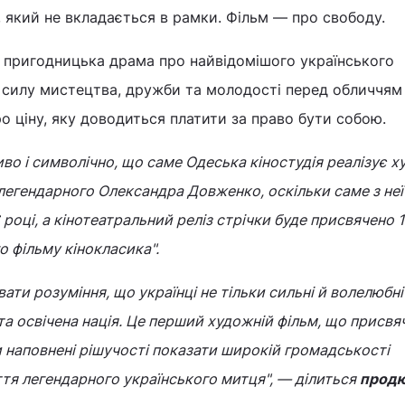
 який не вкладається в рамки. Фільм — про свободу.
 пригодницька драма про найвідомішого українського
о силу мистецтва, дружби та молодості перед обличчям
ро ціну, яку доводиться платити за право бути собою.
во і символічно, що саме Одеська кіностудія реалізує 
 легендарного Олександра Довженко, оскільки саме з неї
 році, а кінотеатральний реліз стрічки буде присвячено 
 фільму кінокласика".
ти розуміння, що українці не тільки сильні й волелюбні
та освічена нація. Це перший художній фільм, що присв
наповнені рішучості показати широкій громадськості
ття легендарного українського митця", — ділиться
прод