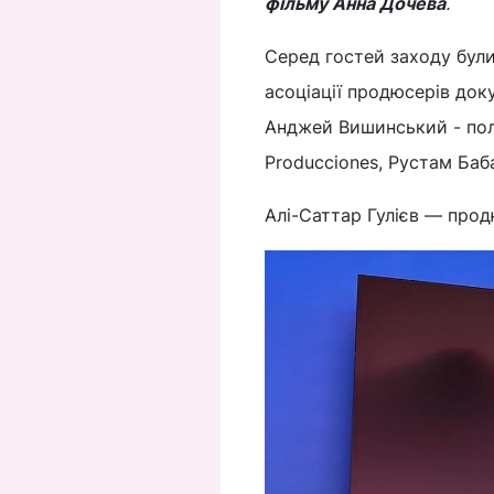
фільму Анна Дочева
.
Серед гостей заходу були
асоціації продюсерів доку
Анджей Вишинський - пол
Producciones, Рустам Баб
Алі-Саттар Гулієв — прод