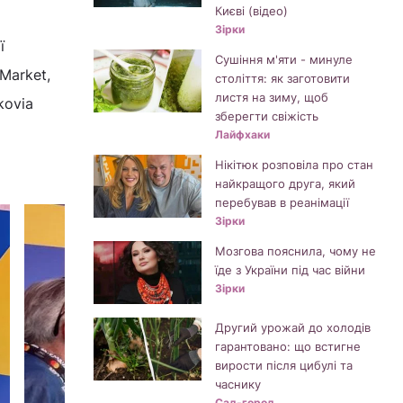
Києві (відео)
Зірки
ї
Сушіння м'яти - минуле
Market,
століття: як заготовити
листя на зиму, щоб
kovia
зберегти свіжість
Лайфхаки
Нікітюк розповіла про стан
найкращого друга, який
перебував в реанімації
Зірки
Мозгова пояснила, чому не
їде з України під час війни
Зірки
Другий урожай до холодів
гарантовано: що встигне
вирости після цибулі та
часнику
Сад-город