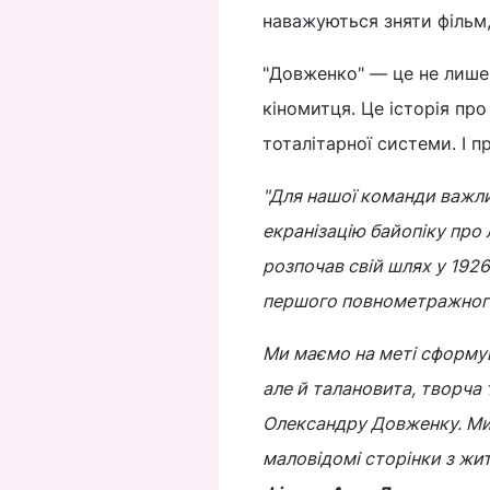
наважуються зняти фільм,
"Довженко" — це не лише
кіномитця. Це історія пр
тоталітарної системи. І п
"Для нашої команди важли
екранізацію байопіку про
розпочав свій шлях у 1926
першого повнометражного
Ми маємо на меті сформува
але й талановита, творча 
Олександру Довженку. Ми 
маловідомі сторінки з жи