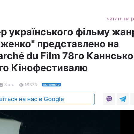
читать на 
р українського фільму жан
вженко" представлено на
rché du Film 78го Каннсько
го Кінофестивалю
3 хв.
18373
АКТУАЛЬНО
іться на нас в Google