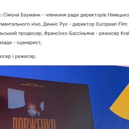
: Сімона Бауманн - членкиня ради директорів Німецько
ментального кіно, Денніс Рух - директор European Film 
ьський продюсер, Франсіско Бассіньяна - режисер Kra
азаде - сценарист,
юсер і режисер.