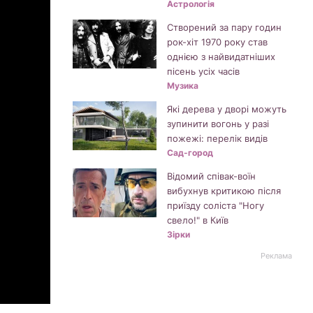
Астрологія
Створений за пару годин
рок-хіт 1970 року став
однією з найвидатніших
пісень усіх часів
Музика
Які дерева у дворі можуть
зупинити вогонь у разі
пожежі: перелік видів
Сад-город
Відомий співак-воїн
вибухнув критикою після
приїзду соліста "Ногу
свело!" в Київ
Зірки
Реклама