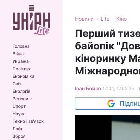
›
›
Новини
Lite
Кіно
Перший тизе
байопік "До
Головна
Війна
кіноринку Ma
Україна
Міжнародно
Політика
Економіка
Світ
Іван Бойко
17:04, 17.05.25
Екологія
Регіони
Підпиш
Спорт
Наука
Техно і зв'язок
Лайт
Зброя