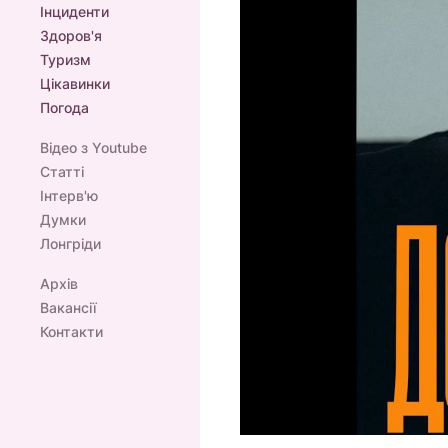
Інциденти
Здоров'я
Туризм
Цікавинки
Погода
Відео з Youtube
Статті
Інтерв'ю
Думки
Лонгріди
Архів
Вакансії
Контакти