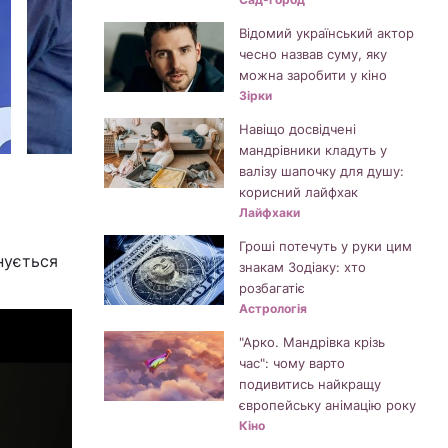
Відомий український актор
чесно назвав суму, яку
можна заробити у кіно
Зірки
Навіщо досвідчені
мандрівники кладуть у
валізу шапочку для душу:
корисний лайфхак
Лайфхаки
Гроші потечуть у руки цим
нується
знакам Зодіаку: хто
розбагатіє
Астрологія
"Арко. Мандрівка крізь
час": чому варто
подивитись найкращу
європейську анімацію року
Кіно