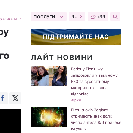
RU
+39
ПОСЛУГИ
русском
ру
ПІДТРИМАЙТЕ НАС
го
ЛАЙТ НОВИНИ
Вагітну Вітвіцьку
запідозрили у таємному
ЕКЗ та сурогатному
материнстві - вона
відповіла
Зірки
П’ять знаків Зодіаку
отримають знак долі:
число ангела 8/6 принесе
їм удачу