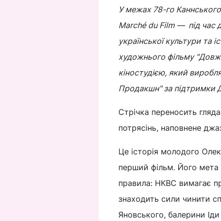
У межах 78-го Каннського
Marché du Film — під час д
української культури та і
художнього фільму "Довж
кіностудією, який виробл
Продакшн" за підтримки Д
Стрічка переносить гляда
потрясінь, наповнене джа
Це історія молодого Олек
перший фільм. Його мета
правила: НКВС вимагає пр
знаходить сили чинити с
Яновського, балерини Іди