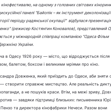
 кінофестивалю, на одному з головних світових кінорин
искусійної панелі "Байопік – як інструмент деколонізації
сторії періоду радянської окупації" відбулася презентаці
енко" (режисер Костянтин Коновалов), представлений 
яється у міжнародній співпраці компанією "Одеса Фільм
ержкіно України.
ча в Одесу 1926 року — місто, що відроджується після
зом, балетом, боксом і великими мріями про кіно.
сандра Довженка, який приїздить до Одеси, аби зняти 
 — створити справжнє мистецтво. Але реальність дикту
опаганди, а не пошуків краси. Втім, на межі зриву, До
против — завдяки підтримці близьких: письменника Юрі
 Пензо та директора кінофабрики Нечеси. Разом вони