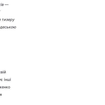
ків —
я тизеру
Одеською
свій
є інші
вженко
я