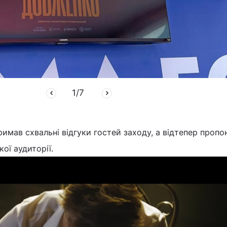
1
/
7
имав схвальні відгуки гостей заходу, а відтепер пропо
ої аудиторії.