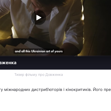
овженка
Тизер фільму про Довженка
у міжнародних дистриб’юторів і кінокритиків. Його пре