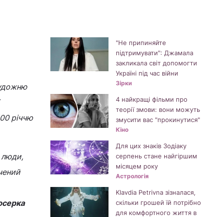
"Не припиняйте
підтримувати": Джамала
закликала світ допомогти
Україні під час війни
Зірки
художню
4 найкращі фільми про
теорії змови: вони можуть
100 річчю
змусити вас "прокинутися"
Кіно
Для цих знаків Зодіаку
 люди,
серпень стане найгіршим
місяцем року
ячений
Астрологія
Klavdia Petrivna зізналася,
юсерка
скільки грошей їй потрібно
для комфортного життя в