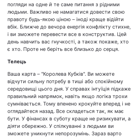
погляди на одне й те саме питання з рідними
людьми. Важливо не намагатися довести свою
правоту будь-якою ціною – іноді краще відійти
вбік. Ближче до вечора енергія конфлікту стихне,
і ви зможете перевести все в конструктив. Цей
день навчить вас гнучкості, а також покаже, хто
є хто. Проте не беріть все близько до серця.
Телець
Ваша карта – "Королева Кубків". Ви можете
відчути сильну потребу в тиші або спокійному
середовищі цього дня. У справах інтуїція підкаже
правильний напрямок, навіть якщо логіка трохи
сумнівається. Тому впенено крокуйте вперед і не
оглядайтеся назад. Все складеться так, як має
бути. У фінансах в суботу краще не ризикувати, а
діяти обережно. У спілкуванні з людьми ви
зможете уникнути непорозумінь. Зараз варто