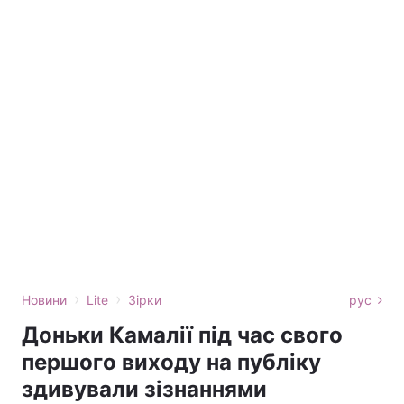
›
›
Новини
Lite
Зірки
рус
Доньки Камалії під час свого
першого виходу на публіку
здивували зізнаннями