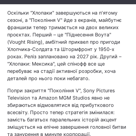
Тема оформлення
Оскільки "Хлопаки" завершуються на п'ятому
сезоні, а "Покоління V" йде з екранів, майбутнє
франшизи тепер тримається на двох великих
проєктах. Перший – це "Піднесення Воута"
(Vought Rising), амбітний приквел про пригоди
Хлопчика-Солдата та Штормфронт у 1950-х
роках. Реліз заплановано на 2027 рік. Другий –
"Хлопаки: Мексика", цей спінофф все ще
перебуває на стадії активної розробки, хоча
деталей про нього поки небагато.
Попри закриття "Покоління V", Sony Pictures
Television та Amazon MGM Studios явно не
збираються відмовлятися від прибуткового
всесвіту. Просто тепер стратегія змінилася:
замість багатьох паралельних історій акцент
зміщується на епічне завершення головної битви
та занурення в минуле корпорації.