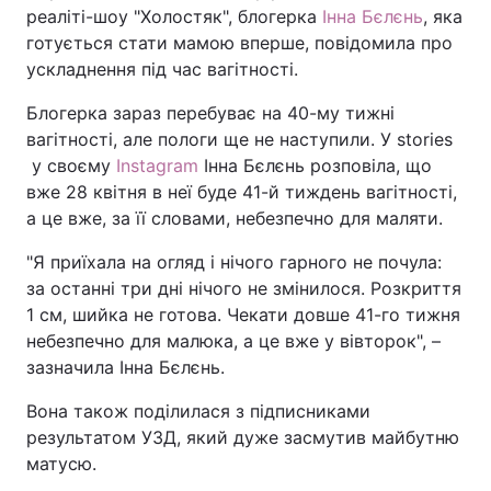
реаліті-шоу "Холостяк", блогерка
Інна Бєлєнь
, яка
готується стати мамою вперше, повідомила про
ускладнення під час вагітності.
Блогерка зараз перебуває на 40-му тижні
вагітності, але пологи ще не наступили. У stories
у своєму
Instagram
Інна Бєлєнь розповіла, що
вже 28 квітня в неї буде 41-й тиждень вагітності,
а це вже, за її словами, небезпечно для маляти.
"Я приїхала на огляд і нічого гарного не почула:
за останні три дні нічого не змінилося. Розкриття
1 см, шийка не готова. Чекати довше 41-го тижня
небезпечно для малюка, а це вже у вівторок", –
зазначила Інна Бєлєнь.
Вона також поділилася з підписниками
результатом УЗД, який дуже засмутив майбутню
матусю.