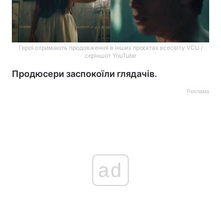
Герої отримають продовження в інших проєктах всесвіту VCU /
скріншот YouTube
Продюсери заспокоїли глядачів.
Реклама
ad