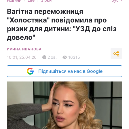
Новини
Lite
Зірки
рус
Вагітна переможниця
"Холостяка" повідомила про
ризик для дитини: "УЗД до сліз
довело"
ИРИНА ИВАНОВА
10:01, 25.04.26
2 хв.
16315
Підпишіться на нас в Google