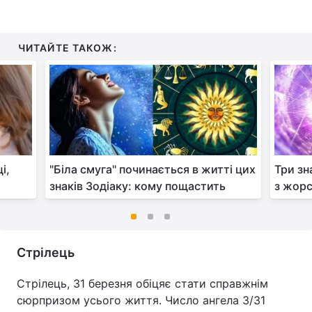
ЧИТАЙТЕ ТАКОЖ:
і,
"Біла смуга" починається в житті цих
Три зн
знаків Зодіаку: кому пощастить
з жорс
Стрілець
Стрілець, 31 березня обіцяє стати справжнім
сюрпризом усього життя. Число ангела 3/31