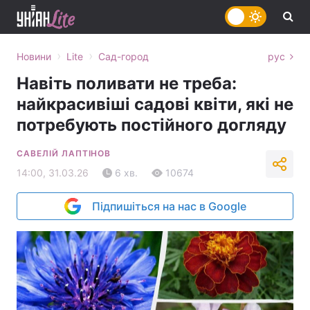
›
›
Новини
Lite
Сад-город
рус
Навіть поливати не треба:
найкрасивіші садові квіти, які не
потребують постійного догляду
САВЕЛІЙ ЛАПТІНОВ
14:00, 31.03.26
6 хв.
10674
Підпишіться на нас в Google