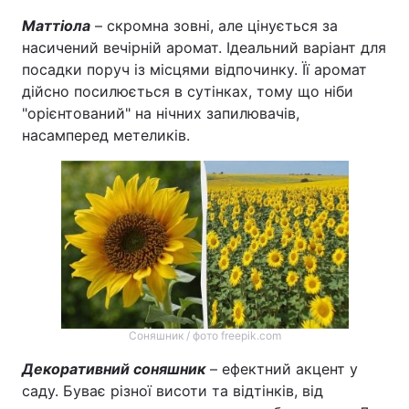
Маттіола
– скромна зовні, але цінується за
насичений вечірній аромат. Ідеальний варіант для
посадки поруч із місцями відпочинку. Її аромат
дійсно посилюється в сутінках, тому що ніби
"орієнтований" на нічних запилювачів,
насамперед метеликів.
Соняшник / фото freepik.com
Декоративний соняшник
– ефектний акцент у
саду. Буває різної висоти та відтінків, від