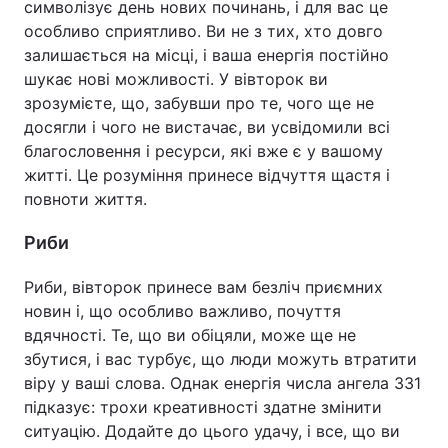
символізує день нових починань, і для вас це
особливо сприятливо. Ви не з тих, хто довго
залишається на місці, і ваша енергія постійно
шукає нові можливості. У вівторок ви
зрозумієте, що, забувши про те, чого ще не
досягли і чого не вистачає, ви усвідомили всі
благословення і ресурси, які вже є у вашому
житті. Це розуміння принесе відчуття щастя і
повноти життя.
Риби
Риби, вівторок принесе вам безліч приємних
новин і, що особливо важливо, почуття
вдячності. Те, що ви обіцяли, може ще не
збутися, і вас турбує, що люди можуть втратити
віру у ваші слова. Однак енергія числа ангела 331
підказує: трохи креативності здатне змінити
ситуацію. Додайте до цього удачу, і все, що ви