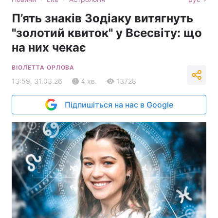
П’ять знаків Зодіаку витягнуть
"золотий квиток" у Всесвіту: що
на них чекає
ВІОЛЕТТА ОРЛОВА
13:59, 31.03.26
4 хв.
13728
Підпишіться на нас в Google