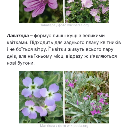
Лаватера / фото wikipedia.org
Лаватера
– формує пишні кущі з великими
квітками. Підходить для заднього плану квітників
і не боїться вітру. Її квітки живуть всього пару
днів, але на їхньому місці відразу ж з'являються
нові бутони.
Маттіола / фото wikipedia.org