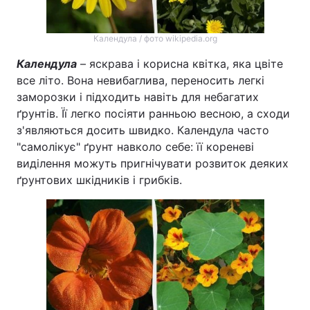
Календула / фото wikipedia.org
Календула
– яскрава і корисна квітка, яка цвіте
все літо. Вона невибаглива, переносить легкі
заморозки і підходить навіть для небагатих
ґрунтів. Її легко посіяти ранньою весною, а сходи
з'являються досить швидко. Календула часто
"самолікує" ґрунт навколо себе: її кореневі
виділення можуть пригнічувати розвиток деяких
ґрунтових шкідників і грибків.