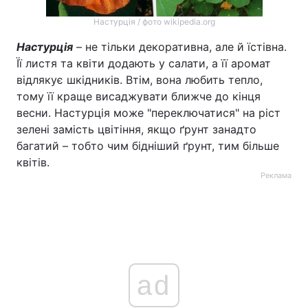
Настурція / фото wikipedia.org
Настурція
– не тільки декоративна, але й їстівна.
Її листя та квіти додають у салати, а її аромат
відлякує шкідників. Втім, вона любить тепло,
тому її краще висаджувати ближче до кінця
весни. Настурція може "переключатися" на ріст
зелені замість цвітіння, якщо ґрунт занадто
багатий – тобто чим бідніший ґрунт, тим більше
квітів.
Реклама
ad