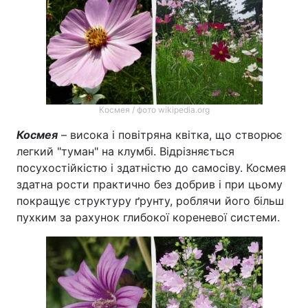
Космея / фото wikipedia.org
Космея
– висока і повітряна квітка, що створює
легкий "туман" на клумбі. Відрізняється
посухостійкістю і здатністю до самосіву. Космея
здатна рости практично без добрив і при цьому
покращує структуру ґрунту, роблячи його більш
пухким за рахунок глибокої кореневої системи.