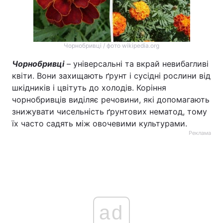
Чорнобривці / фото wikipedia.org
Чорнобривці
– універсальні та вкрай невибагливі
квіти. Вони захищають ґрунт і сусідні рослини від
шкідників і цвітуть до холодів. Коріння
чорнобривців виділяє речовини, які допомагають
знижувати чисельність ґрунтових нематод, тому
їх часто садять між овочевими культурами.
Реклама
ad