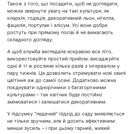
Також з того, що посадити, щоб не доглядати,
можна звернути увагу на такі культури, як
кларкія, годеція, декоративний льон, нігелла,
фацелія, портулак і алісум. Усі вони добре
ростуть при прямому посіві й не вимагають
складного догляду.
А щоб клумба виглядала яскравою все літо,
використовуйте простий прийом: висаджуйте
одні й ті ж рослини кілька разів з інтервалом у
пару тижнів. Це дозволить отримувати нові хвилі
цвітіння аж до самої осені. Додатково можна
поєднувати однорічники з багаторічними
культурами – так квітник буде постійно
змінюватися і залишатися декоративним.
У підсумку "ледачий" підхід до саду виявляється
не тільки зручним, але й досить ефективним:
менше зусиль – і при цьому гарний, живий