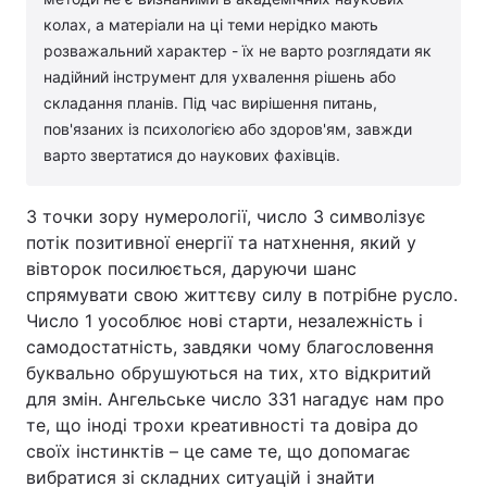
колах, а матеріали на ці теми нерідко мають
розважальний характер - їх не варто розглядати як
надійний інструмент для ухвалення рішень або
складання планів. Під час вирішення питань,
пов'язаних із психологією або здоров'ям, завжди
варто звертатися до наукових фахівців.
З точки зору нумерології, число 3 символізує
потік позитивної енергії та натхнення, який у
вівторок посилюється, даруючи шанс
спрямувати свою життєву силу в потрібне русло.
Число 1 уособлює нові старти, незалежність і
самодостатність, завдяки чому благословення
буквально обрушуються на тих, хто відкритий
для змін. Ангельське число 331 нагадує нам про
те, що іноді трохи креативності та довіра до
своїх інстинктів – це саме те, що допомагає
вибратися зі складних ситуацій і знайти