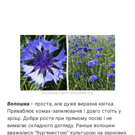
Волошка / фото wikipedia.org
Волошка
– проста, але дуже виразна квітка.
Приваблює комах-запилювачів і довго стоїть у
зрізці. Добре росте при прямому посіві і не
вимагає складного догляду. Раніше волошки
вважалися "бур'янистою" культурою на зернових