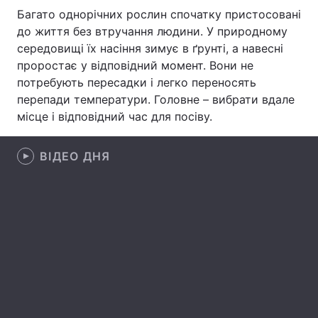
Багато однорічних рослин спочатку пристосовані
Лонгріди
до життя без втручання людини. У природному
середовищі їх насіння зимує в ґрунті, а навесні
проростає у відповідний момент. Вони не
Відео з Youtube
Статті
потребують пересадки і легко переносять
Інтерв'ю
Думки
перепади температури. Головне – вибрати вдале
місце і відповідний час для посіву.
Архів
Вакансії
ВІДЕО ДНЯ
Контакти
Послуги