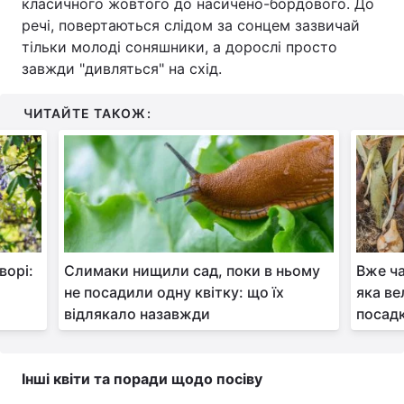
класичного жовтого до насичено-бордового. До
речі, повертаються слідом за сонцем зазвичай
тільки молоді соняшники, а дорослі просто
завжди "дивляться" на схід.
ЧИТАЙТЕ ТАКОЖ:
ворі:
Слимаки нищили сад, поки в ньому
Вже ча
не посадили одну квітку: що їх
яка ве
відлякало назавжди
посад
Інші квіти та поради щодо посіву