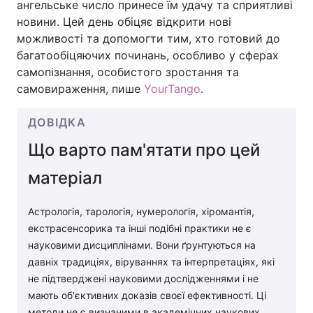
ангельське число принесе їм удачу та сприятливі
новини. Цей день обіцяє відкрити нові
можливості та допомогти тим, хто готовий до
багатообіцяючих починань, особливо у сферах
самопізнання, особистого зростання та
самовираження, пише
YourTango
.
ДОВІДКА
Що варто пам'ятати про цей
матеріал
Астрологія, тарологія, нумерологія, хіромантія,
екстрасенсорика та інші подібні практики не є
науковими дисциплінами. Вони ґрунтуються на
давніх традиціях, віруваннях та інтерпретаціях, які
не підтверджені науковими дослідженнями і не
мають об'єктивних доказів своєї ефективності. Ці
методи не є визнаними в академічних наукових