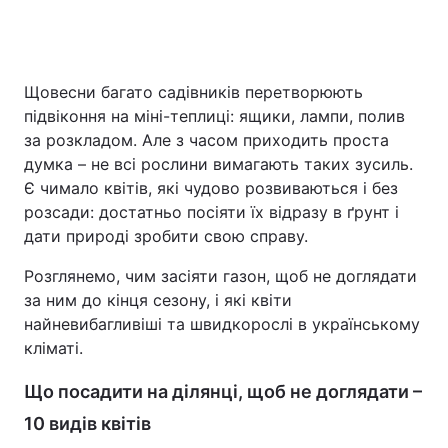
Головна
Війна
Щовесни багато садівників перетворюють
підвіконня на міні-теплиці: ящики, лампи, полив
Україна
Політика
за розкладом. Але з часом приходить проста
думка – не всі рослини вимагають таких зусиль.
Економіка
Світ
Є чимало квітів, які чудово розвиваються і без
розсади: достатньо посіяти їх відразу в ґрунт і
Спорт
Наука
дати природі зробити свою справу.
Техно і зв'язок
Лайт
Розглянемо, чим засіяти газон, щоб не доглядати
за ним до кінця сезону, і які квіти
Зброя
Інциденти
найневибагливіші та швидкорослі в українському
кліматі.
Здоров'я
Туризм
Що посадити на ділянці, щоб не доглядати –
Цікавинки
Погода
10 видів квітів
Екологія
Регіони