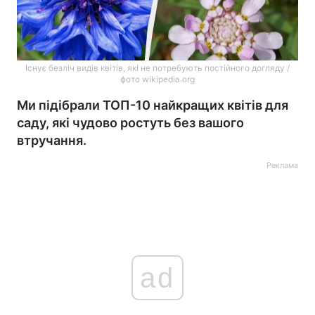
Існує безліч видів квітів, які не потребують постійного догляду /
фото wikipedia.org
Ми підібрали ТОП-10 найкращих квітів для
саду, які чудово ростуть без вашого
втручання.
Реклама
ad