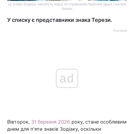
Ці знаки Зодіаку зможуть відчути справжній приплив удачі / колаж
УНІАН
У списку є представники знака Терези.
Реклама
ad
Вівторок,
31 березня 2026
року, стане особливим
днем для п'яти знаків Зодіаку, оскільки