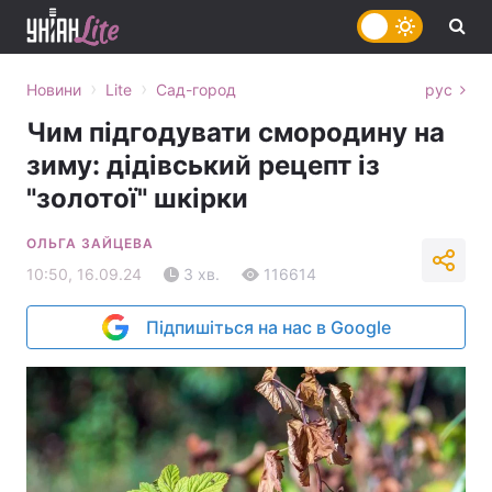
›
›
Новини
Lite
Сад-город
рус
Чим підгодувати смородину на
зиму: дідівський рецепт із
"золотої" шкірки
ОЛЬГА ЗАЙЦЕВА
10:50, 16.09.24
3 хв.
116614
Підпишіться на нас в Google