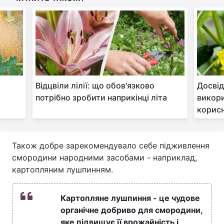
Відцвіли лілії: що обов'язково
Досвід
потрібно зробити наприкінці літа
викори
корисн
Також добре зарекомендувало себе підживлення
смородини народними засобами - наприклад,
картопляним лушпинням.
Картопляне лушпиння - це чудове
органічне добриво для смородини,
яке підвищує її врожайність і