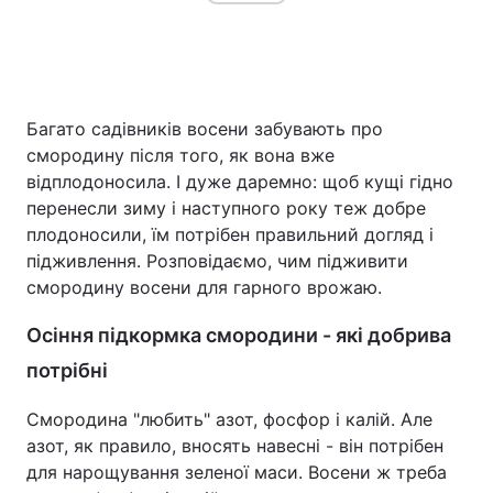
Головна
Війна
Багато садівників восени забувають про
Україна
Політика
смородину після того, як вона вже
відплодоносила. І дуже даремно: щоб кущі гідно
Економіка
Світ
перенесли зиму і наступного року теж добре
плодоносили, їм потрібен правильний догляд і
Спорт
Наука
підживлення. Розповідаємо, чим підживити
смородину восени для гарного врожаю.
Техно і зв'язок
Лайт
Осіння підкормка смородини - які добрива
Зброя
Інциденти
потрібні
Здоров'я
Туризм
Смородина "любить" азот, фосфор і калій. Але
Цікавинки
Погода
азот, як правило, вносять навесні - він потрібен
для нарощування зеленої маси. Восени ж треба
Екологія
Регіони