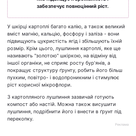
забезпечує повноцінний ріст.
У шкірці картоплі багато калію, а також великий
вміст магнію, кальцію, фосфору і заліза - вони
підвищують цукристість ягід і збільшують їхній
розмір. Крім цього, лушпиння картоплі, яке ще
називають "золотою" шкіркою, на відміну від
іншої органіки, не сприяє росту бур'янів, а
покращує структуру ґрунту, робить його більш
пухким, повітро- і водопроникним і стимулює
ріст корисної мікрофлори.
З картопляного лушпиння зазвичай готують
компост або настій. Можна також висушити
лушпиння, подрібнити його і внести в ґрунт під
перекопку.
Реклама