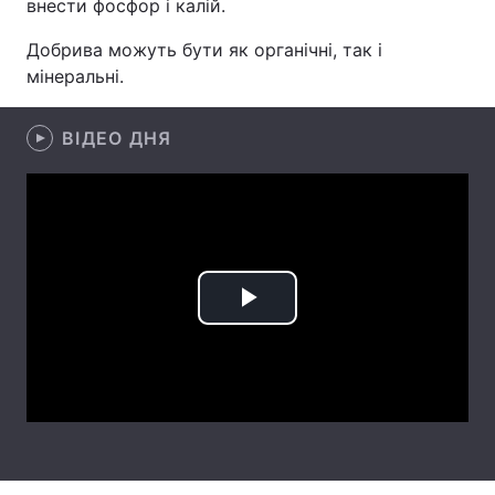
внести фосфор і калій.
Лонгріди
Добрива можуть бути як органічні, так і
мінеральні.
Відео з Youtube
Статті
ВІДЕО ДНЯ
Інтерв'ю
Думки
Архів
Вакансії
Контакти
Послуги
Play
Video