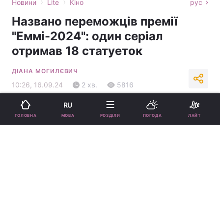
›
›
Новини
Lite
Кіно
рус
Названо переможців премії
"Еммі-2024": один серіал
отримав 18 статуеток
ДІАНА МОГИЛЄВИЧ
10:26, 16.09.24
2 хв.
5816
RU
Підпишіться на нас в Google
МОВА
ГОЛОВНА
РОЗДІЛИ
ПОГОДА
ЛАЙТ