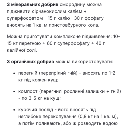
З мінеральних добрив
смородину можна
Тема оформлення
підживити сірчанокислим калієм +
суперфосфатом - 15 г калію і 30 г фосфату
вносять на 1 кв. м пристовбурного кола.
Можна приготувати комплексне підживлення: 10-
15 кг перегною + 60 г суперфосфату + 40 г
калійної солі.
З органічних добрив
можна використовувати:
перегній (перепрілий гній) - вносять по 1-2
кг під кожен кущ;
компост (перегнилі рослинні залишки + гній)
- по 3-5 кг на кущ;
курячий послід - його вносять під
неглибоке перекопування (0,8 кг на 1 кв. м),
а потім поливають, або ж розводять водою