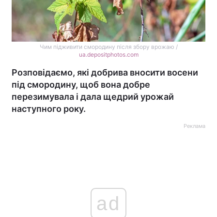
Чим підживити смородину після збору врожаю /
ua.depositphotos.com
Розповідаємо, які добрива вносити восени
під смородину, щоб вона добре
перезимувала і дала щедрий урожай
наступного року.
Реклама
ad