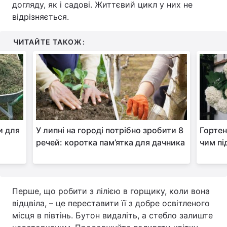
догляду, як і садові. Життєвий цикл у них не
відрізняється.
ЧИТАЙТЕ ТАКОЖ:
и для
У липні на городі потрібно зробити 8
Гортен
речей: коротка пам’ятка для дачника
чим пі
Перше, що робити з лілією в горщику, коли вона
відцвіла, – це переставити її з добре освітленого
місця в півтінь. Бутон видаліть, а стебло залиште