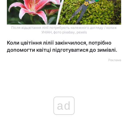
Після відцвітання лілії потребують належного догляду / колаж
УНІАН, фото pixabay, pexels
Коли цвітіння лілії закінчилося, потрібно
допомогти квітці підготуватися до зимівлі.
Реклама
ad