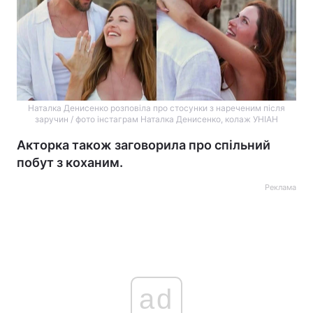
Наталка Денисенко розповіла про стосунки з нареченим після
заручин / фото інстаграм Наталка Денисенко, колаж УНІАН
Акторка також заговорила про спільний
побут з коханим.
Реклама
ad