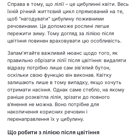
Справа в тому, що лілії – це цибулинні квіти. Весь
Тема оформлення
їхній річний життєвий цикл спрямований на те,
щоб "нагодувати" цибулину поживними
речовинами. Це допоможе рослині легше
пережити зиму. Тому догляд за лілією після
цвітіння повинен враховувати цю особливість.
Запам'ятайте важливий нюанс щодо того, як
правильно обрізати лілії після цвітіння: видаляти
відразу потрібно лише сам зів'ялий бутон,
оскільки свою функцію він виконав. Квітку
залишають лише в тому випадку, якщо хочуть
отримати насіння. Однак саме стебло, на якому
раніше розквітла лілія, зрізати до повного
в’янення не можна. Воно потрібне для
накопичення корисних речовин і
перенаправлення їх у цибулину.
Що робити з лілією після цвітіння