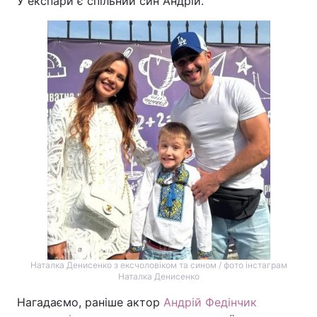
У експари є спільний син Андрій.
Наталка Денисенко з ексчоловіком та сином / фото інстаграм
Наталка Денисенко
Нагадаємо, раніше актор
Андрій Федінчик