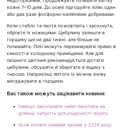
недоторканим. Продовжуйте поливати квітку
кожні 7–10 днів. До осені підгодуйте лілію один
або два рази фосфорно-калійними добривами.
Коли стебло та листя пожовтіють і засохнуть,
обріжте їх ножицями. Цибулину залиште в
горщику ще на два тижні, але більше не
поливайте. Лілії можуть перезимувати прямо в
ємності в холодному приміщенні. Але для
пишного цвітіння рекомендується дістати
цибулини, обсушити й зберігати в ящику з
тирсою. Наприкінці лютого їх можна знову
висаджувати в горщики.
Вас також можуть зацікавити новини:
Навіщо закопувати чайні пакетики на
ділянці: хитрість для родючості ґрунту
Коли копати озимий часник у 2026 році: