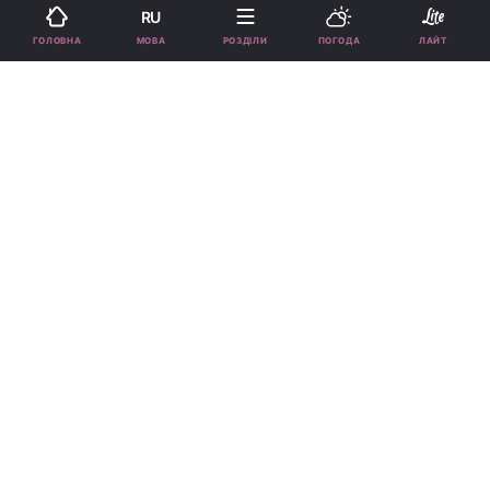
RU
Підпишіться на нас в Google
МОВА
ГОЛОВНА
РОЗДІЛИ
ПОГОДА
ЛАЙТ
З'явився гороскоп на 8 липня 2026 року за картами Таро / фото
ua.depositphotos.com
Цього дня варто більше прислухатися до
власних відчуттів деяким знакам.
Реклама