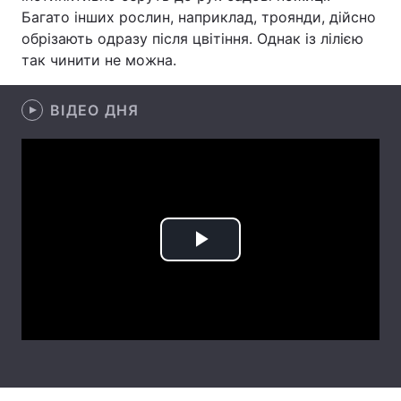
Багато інших рослин, наприклад, троянди, дійсно
Лонгріди
обрізають одразу після цвітіння. Однак із лілією
так чинити не можна.
Відео з Youtube
Статті
ВІДЕО ДНЯ
Інтерв'ю
Думки
Архів
Вакансії
Контакти
Послуги
Play
Video