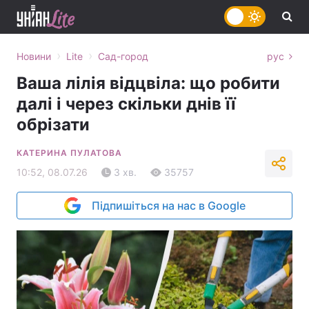
›
›
Новини
Lite
Сад-город
рус
Ваша лілія відцвіла: що робити
далі і через скільки днів її
обрізати
КАТЕРИНА ПУЛАТОВА
10:52, 08.07.26
3 хв.
35757
Підпишіться на нас в Google