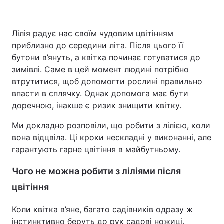
Лілія радує нас своїм чудовим цвітінням
Головна
Війна
приблизно до середини літа. Після цього її
бутони в’януть, а квітка починає готуватися до
Україна
Політика
зимівлі. Саме в цей момент людині потрібно
втрутитися, щоб допомогти рослині правильно
Економіка
Світ
впасти в сплячку. Однак допомога має бути
доречною, інакше є ризик знищити квітку.
Спорт
Наука
Ми докладно розповіли, що робити з лілією, коли
Техно і зв'язок
Лайт
вона відцвіла. Ці кроки нескладні у виконанні, але
гарантують гарне цвітіння в майбутньому.
Зброя
Інциденти
Чого не можна робити з ліліями після
Здоров'я
Туризм
цвітіння
Цікавинки
Погода
Коли квітка в’яне, багато садівників одразу ж
Екологія
Регіони
інстинктивно беруть до рук садові ножиці.