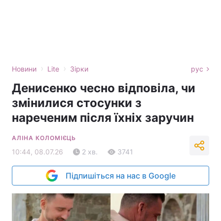
›
›
Новини
Lite
Зірки
рус
Денисенко чесно відповіла, чи
змінилися стосунки з
нареченим після їхніх заручин
АЛІНА КОЛОМІЄЦЬ
10:44, 08.07.26
2 хв.
3741
Підпишіться на нас в Google