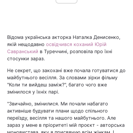
Відома українська акторка Наталка Денисенко,
якій нещодавно
освідчився коханий Юрій
Савранський
в Туреччині, розповіла про їхні
стосунки зараз.
Не секрет, що закохані вже почала готуватися до
майбутнього весілля. За словами зірки фільму
"Коли ти вийдеш заміж?", багато чого вже
змінилося у їхніх парі.
"Звичайно, змінилися. Ми почали набагато
активніше будувати плани щодо спільного
переїзду, весілля та нашого майбутнього. Але
зараз у мене в пріоритеті мій проєкт - авторська
моновистава, яку я присвячую всім жінкам. І