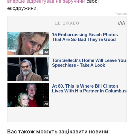
вперше відреагував на заручини
своєї
ексдружини.
Реклама
Вас також можуть зацікавити новини: