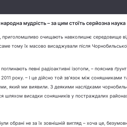
народна мудрість – за цим стоїть серйозна наука
я, приголомшливо очищають навколишнє середовище ві
 саме тому їх масово висаджували після Чорнобильсько
поглинають певні радіоактивні ізотопи, – пояснив ґрун
2011 року. – І це дійсно той зв'язок між соняшниками т
ми, який ми виявили. З деякими наслідками чорнобиль
ися шляхом висадки соняшників у постраждалих районах
ули обрані не за їх зовнішній вигляд – хоча це, безумовн