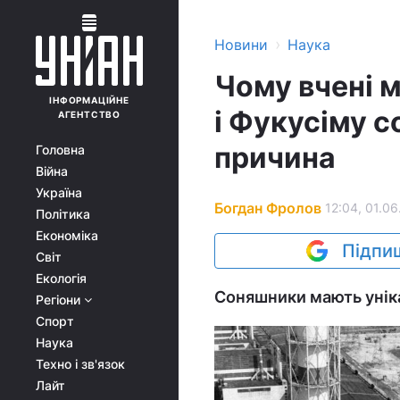
›
Новини
Наука
Чому вчені 
ІНФОРМАЦІЙНЕ
і Фукусіму 
АГЕНТСТВО
причина
Головна
Війна
Україна
Богдан Фролов
12:04, 01.06
Політика
Економіка
Підпиш
Світ
Екологія
Соняшники мають уніка
Регіони
Спорт
Наука
Техно і зв'язок
Лайт