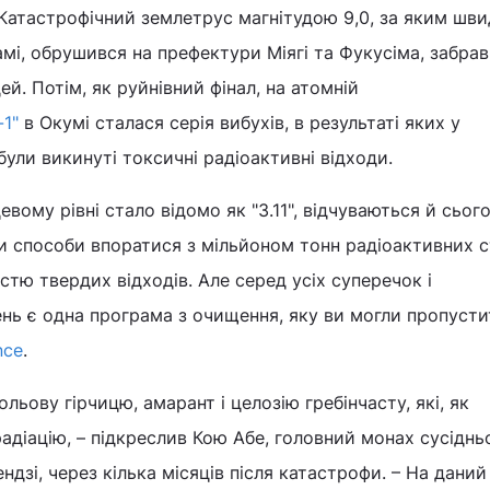
 Катастрофічний землетрус магнітудою 9,0, за яким шв
мі, обрушився на префектури Міягі та Фукусіма, забра
й. Потім, як руйнівний фінал, на атомній
-1"
в Окумі сталася серія вибухів, в результаті яких у
ли викинуті токсичні радіоактивні відходи.
евому рівні стало відомо як "3.11", відчуваються й сього
и способи впоратися з мільйоном тонн радіоактивних с
істю твердих відходів. Але серед усіх суперечок і
нь є одна програма з очищення, яку ви могли пропусти
nce
.
ьову гірчицю, амарант і целозію гребінчасту, які, як
адіацію, – підкреслив Кою Абе, головний монах сусіднь
ндзі, через кілька місяців після катастрофи. – На дани