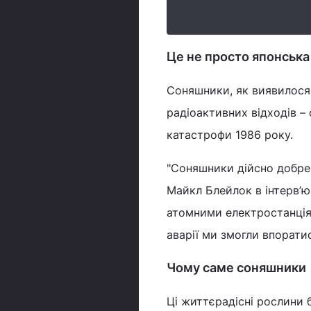
Це не просто японська 
Соняшники, як виявилос
радіоактивних відходів –
катастрофи 1986 року.
"Соняшники дійсно добре 
Майкл Блейлок в інтерв’ю 
атомними електростанція
аварії ми змогли впорат
Чому саме соняшники
Ці життєрадісні рослини б