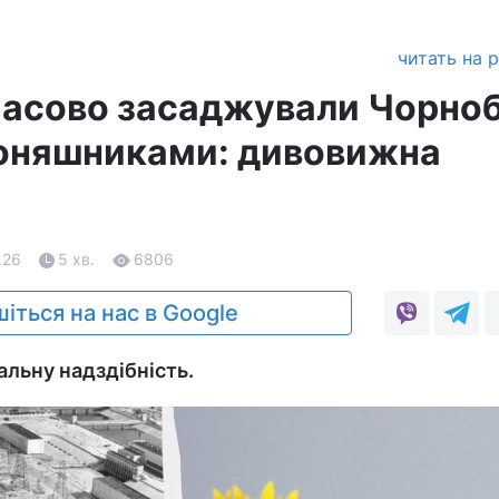
читать на 
масово засаджували Чорно
соняшниками: дивовижна
.26
5 хв.
6806
іться на нас в Google
льну надздібність.