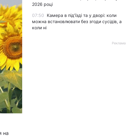
2026 році
07:50
Камера в під'їзді та у дворі: коли
можна встановлювати без згоди сусідів, а
коли ні
Реклама
я на