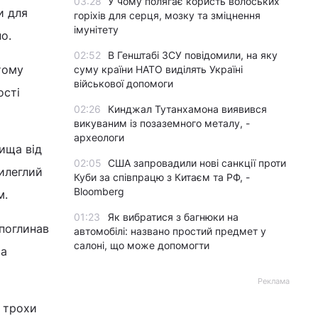
03:28
У чому полягає користь волоських
и для
горіхів для серця, мозку та зміцнення
імунітету
о.
02:52
В Генштабі ЗСУ повідомили, на яку
тому
суму країни НАТО виділять Україні
військової допомоги
ості
02:26
Кинджал Тутанхамона виявився
викуваним із позаземного металу, -
археологи
ища від
02:05
США запровадили нові санкції проти
рилеглий
Куби за співпрацю з Китаєм та РФ, -
Bloomberg
м.
01:23
Як вибратися з багнюки на
 поглинав
автомобілі: названо простий предмет у
салоні, що може допомогти
 а
Реклама
а трохи