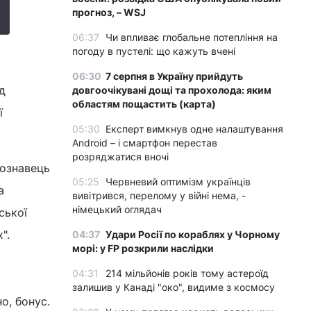
прогноз, – WSJ
06:37
Чи впливає глобальне потепління на
погоду в пустелі: що кажуть вчені
06:30
7 серпня в Україну прийдуть
д
довгоочікувані дощі та прохолода: яким
областям пощастить (карта)
ї
05:30
Експерт вимкнув одне налаштування
Android – і смартфон перестав
розряджатися вночі
тознавець
05:25
Червневий оптимізм українців
а
вивітрився, перелому у війні нема, -
німецький оглядач
ської
".
04:37
Удари Росії по кораблях у Чорному
морі: у FP розкрили наслідки
04:31
214 мільйонів років тому астероїд
залишив у Канаді "око", видиме з космосу
о, бонус.