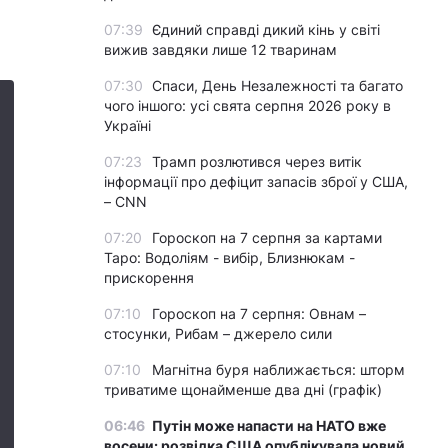
07:39
Єдиний справді дикий кінь у світі
вижив завдяки лише 12 тваринам
07:30
Спаси, День Незалежності та багато
чого іншого: усі свята серпня 2026 року в
Україні
07:23
Трамп розлютився через витік
інформації про дефіцит запасів зброї у США,
– CNN
07:20
Гороскоп на 7 серпня за картами
Таро: Водоліям - вибір, Близнюкам -
прискорення
07:10
Гороскоп на 7 серпня: Овнам –
стосунки, Рибам – джерело сили
07:10
Магнітна буря наближається: шторм
триватиме щонайменше два дні (графік)
06:46
Путін може напасти на НАТО вже
восени: розвідка США опублікувала новий