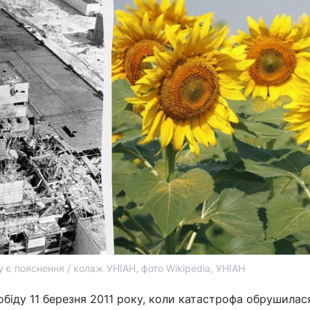
 є пояснення / колаж УНІАН, фото Wikipedia, УНІАН
 обіду 11 березня 2011 року, коли катастрофа обрушилас