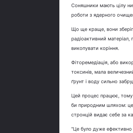
Соняшники мають цілу низ
роботи з ядерного очищен
Що ще краще, вони зберіг
радіоактивний матеріал, 
викопувати коріння.
Фіторемедіація, або вик
токсинів, мала величезни
ґрунт і воду сильно забр
Цей процес працює, тому 
би природним шляхом: цез
стронцій видає себе за к
"Це було дуже ефективно 