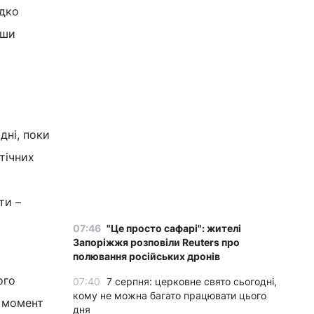
идко
вши
дні, поки
тічних
ти –
07:46
"Це просто сафарі": жителі
Запоріжжя розповіли Reuters про
полювання російських дронів
ого
07:40
7 серпня: церковне свято сьогодні,
кому не можна багато працювати цього
й момент
дня