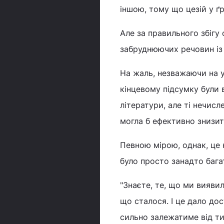
іншою, тому що цезій у ґр
Але за правильного збігу
забруднюючих речовин із 
На жаль, незважаючи на ус
кінцевому підсумку були 
літератури, але ті нечисл
могла б ефективно знизити
Певною мірою, однак, це
було просто занадто баг
"Знаєте, те, що ми виявил
що сталося. І це дало дос
сильно залежатиме від тип