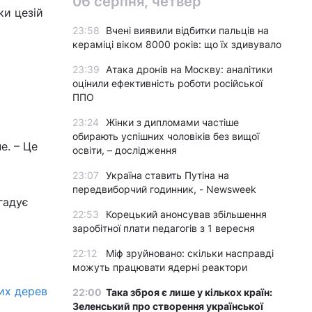
06 серпня, четвер
ки цезій
23:58
Вчені виявили відбитки пальців на
кераміці віком 8000 років: що їх здивувало
23:39
Атака дронів на Москву: аналітики
оцінили ефективність роботи російської
ППО
23:24
Жінки з дипломами частіше
обирають успішних чоловіків без вищої
е. – Це
освіти, – дослідження
23:07
Україна ставить Путіна на
передвиборчий годинник, - Newsweek
гадує
22:53
Корецький анонсував збільшення
заробітної плати педагогів з 1 вересня
22:12
Міф зруйновано: скільки насправді
можуть працювати ядерні реактори
их дерев
22:00
Така зброя є лише у кількох країн:
Зеленський про створення української