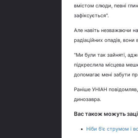
вмістом слюди, певні гли
зафіксується".
Але навіть незважаючи на
радіаційних опадів, вони
"Ми були так зайняті, адж
підкреслила місцева мешка
допомагає мені забути пр
Раніше УНІАН повідомля
динозавра.
Вас також можуть заці
Ніби б'є струмом і 