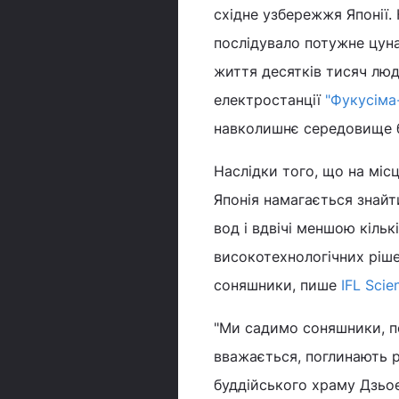
східне узбережжя Японії.
послідувало потужне цуна
життя десятків тисяч люде
електростанції
"Фукусіма
навколишнє середовище бу
Наслідки того, що на місц
Японія намагається знайт
вод і вдвічі меншою кільк
високотехнологічних ріше
соняшники, пише
IFL Scie
"Ми садимо соняшники, пол
вважається, поглинають р
буддійського храму Дзьое