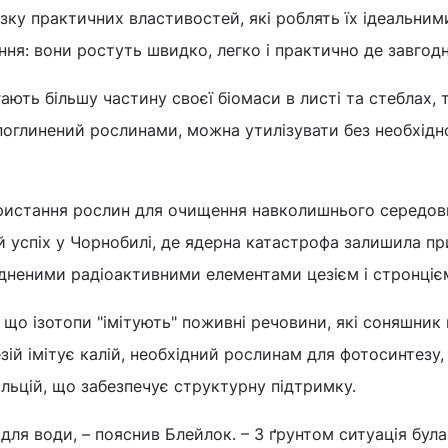
ку практичних властивостей, які роблять їх ідеальним
ня: вони ростуть швидко, легко і практично де завгодн
ають більшу частину своєї біомаси в листі та стеблах, 
поглинений рослинами, можна утилізувати без необхідн
ористання рослин для очищення навколишнього середов
й успіх у Чорнобилі, де ядерна катастрофа залишила п
удненими радіоактивними елементами цезієм і стронціє
що ізотопи "імітують" поживні речовини, які соняшник
ій імітує калій, необхідний рослинам для фотосинтезу,
альцій, що забезпечує структурну підтримку.
для води, – пояснив Блейлок. – З ґрунтом ситуація бул