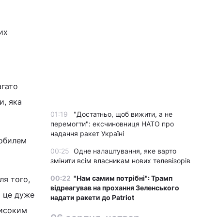
их
агато
и, яка
01:19
"Достатньо, щоб вижити, а не
перемогти": ексчиновниця НАТО про
надання ракет Україні
нобилем
00:25
Одне налаштування, яке варто
змінити всім власникам нових телевізорів
00:22
"Нам самим потрібні": Трамп
ля того,
відреагував на прохання Зеленського
а це дуже
надати ракети до Patriot
високим