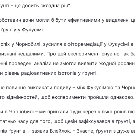
унті – це досить складна річ".
 обставин вони могли б бути ефективними у видаленні ц
ґрунту у Фукусімі.
піх у Чорнобилі, зусилля з фіторемедіації у Фукусімі в
визнані невдалими. Про цей експеримент існує не так б
енні проведені аналізи не змогли виявити жодної рослин
 рівень радіоактивних ізотопів у ґрунті.
 не повинно викликати подиву – між Фукусімою та Чор
ато відмінностей, щоб експерименти пройшли однаково.
и в Чорнобилі – ми приїхали туди через кілька років піс
татньо часу для того, щоб цезій зафіксувався в ґрунті, 
ів ґрунтів, – заявив Блейлок. – Знаєте, ґрунти з дуже 