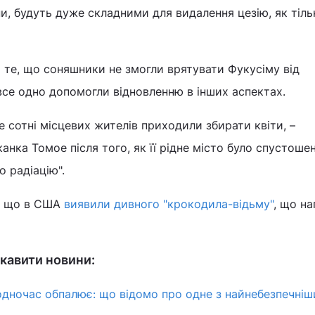
ни, будуть дуже складними для видалення цезію, як тіль
 те, що соняшники не змогли врятувати Фукусіму від
 все одно допомогли відновленню в інших аспектах.
е сотні місцевих жителів приходили збирати квіти, –
нка Томое після того, як її рідне місто було спустошен
о радіацію".
в, що в США
виявили дивного "крокодила-відьму"
, що на
кавити новини:
водночас обпалює: що відомо про одне з найнебезпечніш