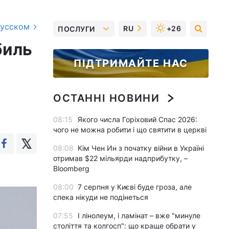
русском
RU
+26
ПОСЛУГИ
биль
ПІДТРИМАЙТЕ НАС
ОСТАННІ НОВИНИ
08:15
Якого числа Горіховий Спас 2026:
чого не можна робити і що святити в церкві
08:08
Кім Чен Ин з початку війни в Україні
отримав $22 мільярди надприбутку, –
Bloomberg
08:00
7 серпня у Києві буде гроза, але
спека нікуди не подінеться
07:55
І лінолеум, і ламінат – вже "минуле
століття та колгосп": що краще обрати у