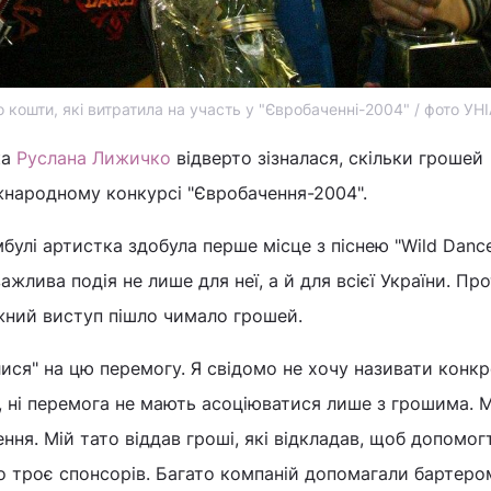
 кошти, які витратила на участь у "Євробаченні-2004" / фото УН
ка
Руслана Лижичко
відверто зізналася, скільки грошей
жнародному конкурсі "Євробачення-2004".
булі артистка здобула перше місце з піснею "Wild Dance
ажлива подія не лише для неї, а й для всієї України. Пр
жний виступ пішло чимало грошей.
лися" на цю перемогу. Я свідомо не хочу називати конкр
, ні перемога не мають асоціюватися лише з грошима. 
ння. Мій тато віддав гроші, які відкладав, щоб допомог
ло троє спонсорів. Багато компаній допомагали бартером