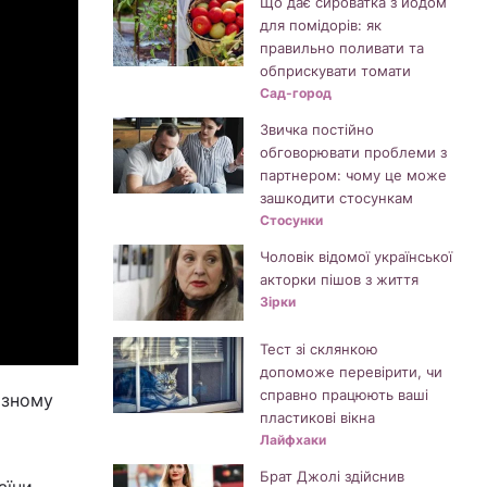
Що дає сироватка з йодом
для помідорів: як
правильно поливати та
обприскувати томати
Сад-город
Звичка постійно
обговорювати проблеми з
партнером: чому це може
зашкодити стосункам
Стосунки
Чоловік відомої української
акторки пішов з життя
Зірки
Тест зі склянкою
допоможе перевірити, чи
справно працюють ваші
ізному
пластикові вікна
Лайфхаки
Брат Джолі здійснив