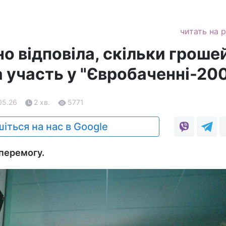
читать на 
о відповіла, скільки гроше
а участь у "Євробаченні-20
05.26
2 хв.
5771
іться на нас в Google
 перемогу.