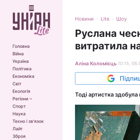
›
›
Новини
Lite
Шоу
Руслана чесн
витратила н
Головна
Війна
Україна
Аліна Коломієць
10:15, 08.
Політика
Економіка
Підпиш
Світ
Екологія
Тоді артистка здобула
Регіони
Спорт
Наука
Техно і зв'язок
Лайт
Зброя