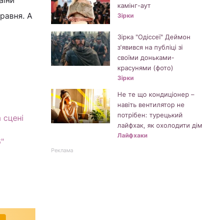
аїни
камінг-аут
равня. А
Зірки
Зірка "Одіссеї" Деймон
з'явився на публіці зі
своїми доньками-
красунями (фото)
Зірки
Не те що кондиціонер –
навіть вентилятор не
потрібен: турецький
 сцені
лайфхак, як охолодити дім
Лайфхаки
"
Реклама