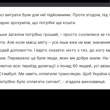
сі витрати були для неї підйомними. Проте згодом, під 
ндою зрозуміла, що потрібні ще кошти.
льки загалом потрібно грошей, – просто схопилися за г
яти. Але коли маєш мету – усе інше вже не має значення
дей допомогти. І варто сказати: ніхто з тих, до кого м
вив. Переважно це були люди, яких ми добре знали. На 
тно все: переїзд делегації з понад 60 людей, усі авіа
Стамбулі. Ми навіть оплатили трансляцію. Щоб Україна 
отрібно було оплатити сигнал", - згадала виконавиця.