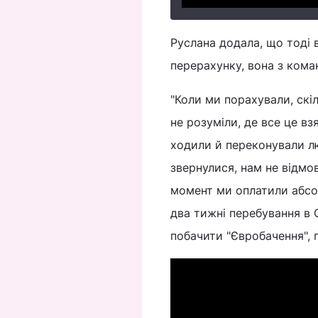
Руслана додала, що тоді в
перерахунку, вона з кома
"Коли ми порахували, скі
не розуміли, де все це вз
ходили й переконували лю
звернулися, нам не відмо
момент ми оплатили абсолю
два тижні перебування в 
побачити "Євробачення", п