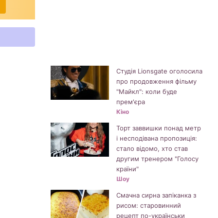
Студія Lionsgate оголосила
про продовження фільму
"Майкл": коли буде
прем'єра
Кіно
Торт заввишки понад метр
і несподівана пропозиція:
стало відомо, хто став
другим тренером "Голосу
країни"
Шоу
Смачна сирна запіканка з
рисом: старовинний
рецепт по-українськи