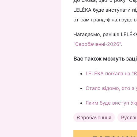
До слова, цього року "Єв
LELÉKA буде виступати під
от сам гранд-фінал буде в
Нагадаємо, раніше LELÉKA
"Євробаченні-2026".
Вас також можуть заці
LELÉKA поїхала на "Є
Стало відомо, хто з 
Яким буде виступ Ук
Євробаченння
Русла