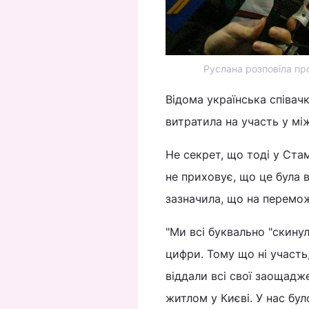
Руслана розповіла про
Відома українська співач
витратила на участь у мі
Не секрет, що тоді у Стам
не приховує, що це була в
зазначила, що на перемо
"Ми всі буквально "скину
цифри. Тому що ні участь
віддали всі свої заощадже
житлом у Києві. У нас бу