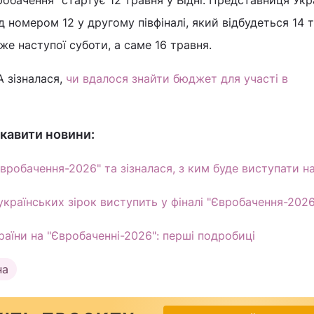
робачення" стартує 12 травня у Відні. Представниця Укр
 номером 12 у другому півфіналі, який відбудеться 14 т
же наступої суботи, а саме 16 травня.
 зізналася,
чи вдалося знайти бюджет для участі в
кавити новини:
вробачення-2026" та зізналася, з ким буде виступати на
українських зірок виступить у фіналі "Євробачення-2026
раїни на "Євробаченні-2026": перші подробиці
на