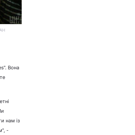
ІАН
s". Вона
оте
етні
Ми
ти нам із
", -