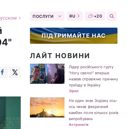
RU
+20
ПОСЛУГИ
русском
й
ПІДТРИМАЙТЕ НАС
04"
ЛАЙТ НОВИНИ
Лідер російського гурту
"Ногу свело!" вперше
назвав справжню причину
приїзду в Україну
Зірки
На один знак Зодіаку ось-
ось чекає феєричний
камбек після кількох років
випробувань
Астрологія