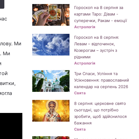
Гороскоп на 8 серпня за
картами Таро: Дівам -
час
суперечки, Ракам - емоції
Астрологія
Гороскоп на 8 серпня:
олову. Ми
Левам – відпочинок,
Козерогам – зустріч з
. Ми
рідними
и
Астрологія
той
Три Спаси, Успіння та
Усікновення: православний
квитки,
календар на серпень 2026
могла
Свята
8 серпня: церковне свято
сьогодні, що потрібно
зробити, щоб здійснилося
бажання
Свята