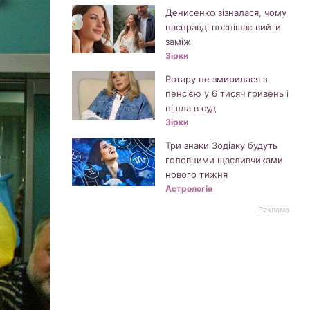
Денисенко зізналася, чому
насправді поспішає вийти
заміж
Зірки
Ротару не змирилася з
пенсією у 6 тисяч гривень і
пішла в суд
Зірки
Три знаки Зодіаку будуть
головними щасливчиками
нового тижня
Астрологія
Реклама