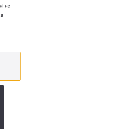
ні не
ка