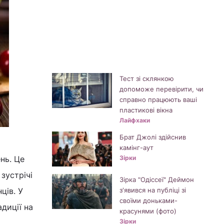
Тест зі склянкою
допоможе перевірити, чи
справно працюють ваші
пластикові вікна
Лайфхаки
Брат Джолі здійснив
камінг-аут
Зірки
нь. Це
зустрічі
Зірка "Одіссеї" Деймон
з'явився на публіці зі
ців. У
своїми доньками-
диції на
красунями (фото)
Зірки