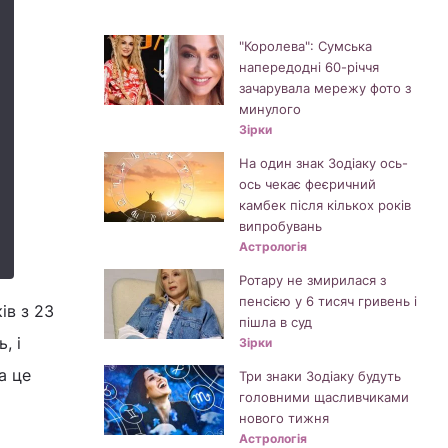
"Королева": Сумська
напередодні 60-річчя
зачарувала мережу фото з
минулого
Зірки
На один знак Зодіаку ось-
ось чекає феєричний
камбек після кількох років
випробувань
Астрологія
Ротару не змирилася з
пенсією у 6 тисяч гривень і
ів з 23
пішла в суд
, і
Зірки
а це
Три знаки Зодіаку будуть
головними щасливчиками
нового тижня
Астрологія