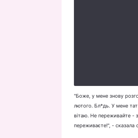
"Боже, у мене знову розго
лютого. Бл*дь. У мене тат
вітаю. Не переживайте - з
переживаєте!", - сказала 