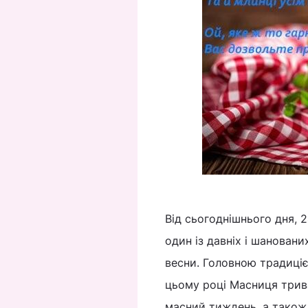
Від сьогоднішнього дня, 
один із давніх і шановани
весни. Головною традицією
цьому році Масниця трива
масний тиждень, а також 