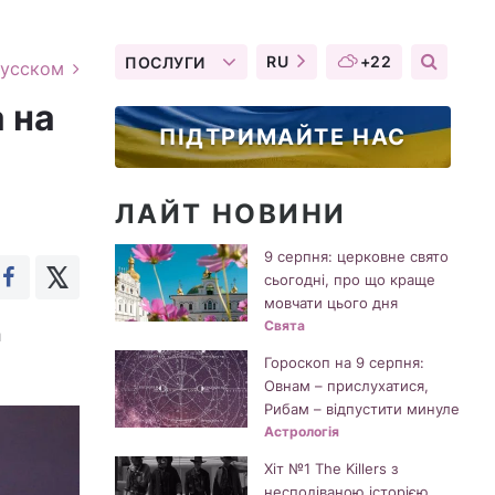
RU
+22
ПОСЛУГИ
русском
а на
ПІДТРИМАЙТЕ НАС
ЛАЙТ НОВИНИ
9 серпня: церковне свято
сьогодні, про що краще
мовчати цього дня
Свята
а
Гороскоп на 9 серпня:
Овнам – прислухатися,
Рибам – відпустити минуле
Астрологія
Хіт №1 The Killers з
несподіваною історією