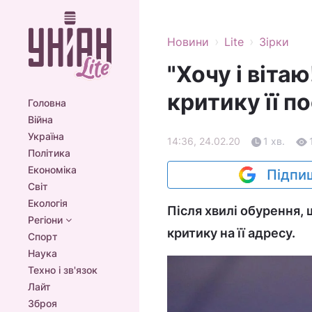
›
›
Новини
Lite
Зірки
"Хочу і віта
критику її п
Головна
Війна
Україна
14:36, 24.02.20
1 хв.
Політика
Економіка
Підпиш
Світ
Екологія
Після хвилі обурення, 
Регіони
критику на її адресу.
Спорт
Наука
Техно і зв'язок
Лайт
Зброя