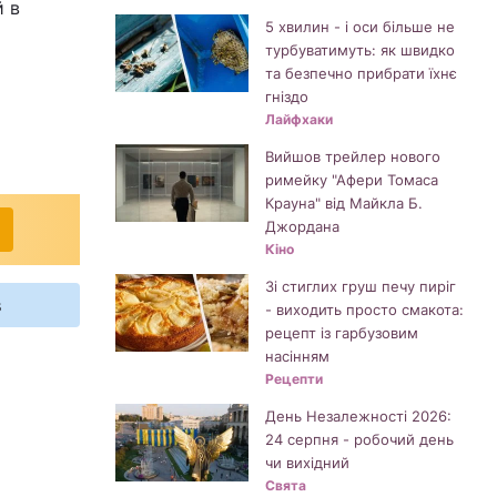
й в
5 хвилин - і оси більше не
турбуватимуть: як швидко
та безпечно прибрати їхнє
гніздо
Лайфхаки
Вийшов трейлер нового
римейку "Афери Томаса
Крауна" від Майкла Б.
Джордана
Кіно
Зі стиглих груш печу пиріг
s
- виходить просто смакота:
рецепт із гарбузовим
насінням
Рецепти
День Незалежності 2026:
24 серпня - робочий день
чи вихідний
Свята