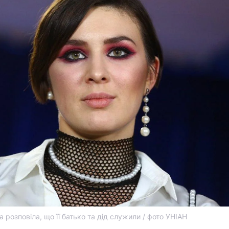
а розповіла, що її батько та дід служили / фото УНІАН