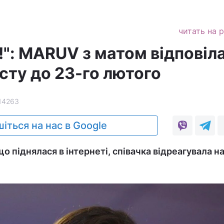
читать на 
ю!": MARUV з матом відповіл
осту до 23-го лютого
14263
іться на нас в Google
що піднялася в інтернеті, співачка відреагувала н