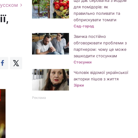
Що дає сироватка з йодом
русском
для помідорів: як
правильно поливати та
ї,
обприскувати томати
Сад-город
Звичка постійно
обговорювати проблеми з
партнером: чому це може
зашкодити стосункам
Стосунки
Чоловік відомої української
акторки пішов з життя
Зірки
Реклама