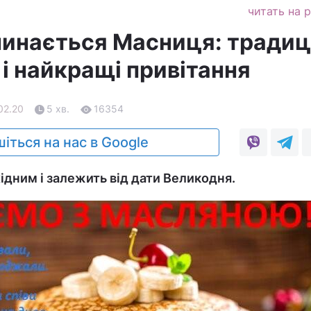
читать на 
чинається Масниця: традиці
і найкращі привітання
02.20
5 хв.
16354
іться на нас в Google
ідним і залежить від дати Великодня.