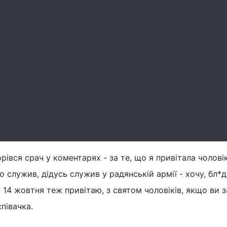
рівся срач у коментарях - за те, що я привітала чоловік
о служив, дідусь служив у радянській армії - хочу, бл*дь
 14 жовтня теж привітаю, з святом чоловіків, якщо ви з
співачка.