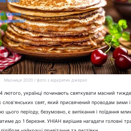
Масниця 2020 / фото з відкритих джерел
24 лютого, українці починають святкувати масний тижде
х слов'янських свят, який присвячений проводам зими і 
 цього періоду, безумовно, є випікання і поїдання млин
тиме до 1 березня. УНІАН вирішив нагадати головні тра
підібрав найкращі привітання та листівки.