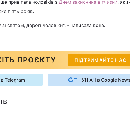
іше привітала чоловіків з
Днем захисника вітчизни
, яки
же п'ять років.
 зі святом, дорогі чоловіки", - написала вона.
ІТЬ ПРОЄКТУ
ПІДТРИМАЙТЕ НАС
 в Telegram
УНІАН в Google New
ІВ