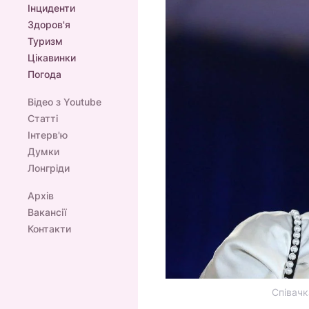
Інциденти
Здоров'я
Туризм
Цікавинки
Погода
Відео з Youtube
Статті
Інтерв'ю
Думки
Лонгріди
Архів
Вакансії
Контакти
Співачк