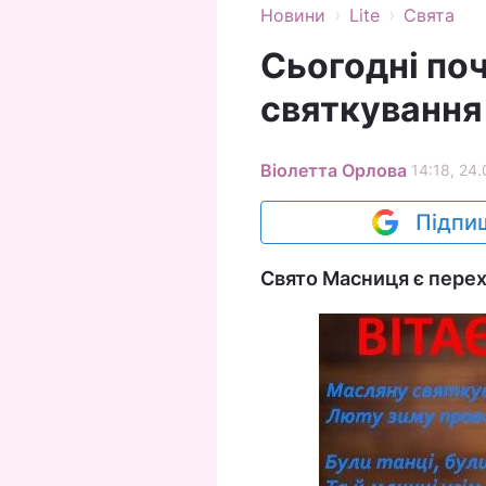
›
›
Новини
Lite
Свята
Сьогодні по
святкування 
Віолетта Орлова
14:18, 24.
Підпиш
Свято Масниця є перех