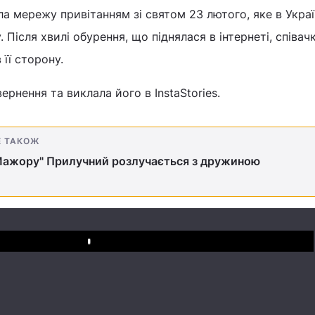
а мережу привітанням зі святом 23 лютого, яке в Украї
. Після хвилі обурення, що піднялася в інтернеті, співач
 її сторону.
ернення та виклала його в InstaStories.
Е ТАКОЖ
"Мажору" Прилучний розлучається з дружиною
Play