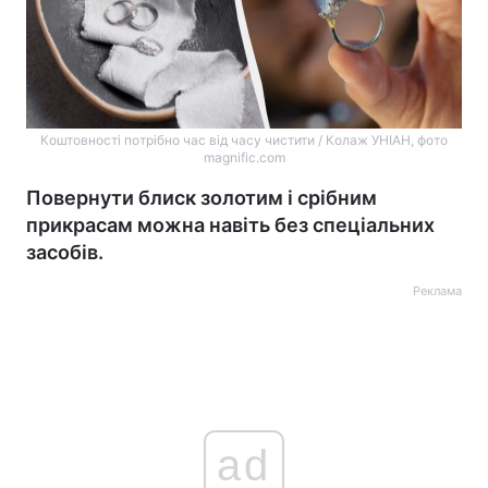
Коштовності потрібно час від часу чистити / Колаж УНІАН, фото
magnific.com
Повернути блиск золотим і срібним
прикрасам можна навіть без спеціальних
засобів.
Реклама
ad