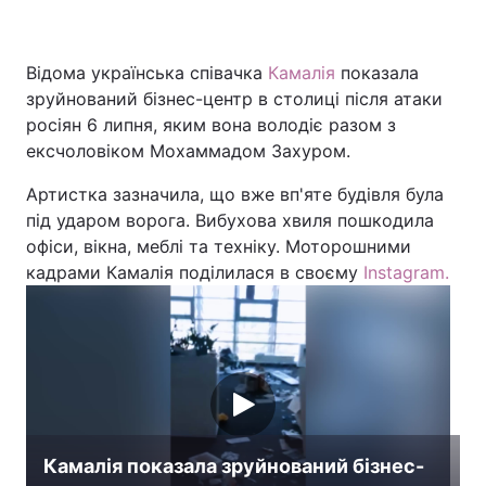
Відома українська співачка
Камалія
показала
Головна
Війна
зруйнований бізнес-центр в столиці після атаки
росіян 6 липня, яким вона володіє разом з
Україна
Політика
ексчоловіком Мохаммадом Захуром.
Економіка
Світ
Артистка зазначила, що вже вп'яте будівля була
під ударом ворога. Вибухова хвиля пошкодила
Спорт
Наука
офіси, вікна, меблі та техніку. Моторошними
кадрами Камалія поділилася в своєму
Instagram.
Техно і зв'язок
Лайт
Зброя
Інциденти
Здоров'я
Туризм
Цікавинки
Погода
Камалія показала зруйнований бізнес-
Екологія
Регіони