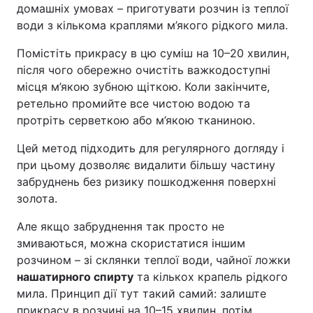
домашніх умовах – приготувати розчин із теплої
води з кількома краплями м’якого рідкого мила.
Помістіть прикрасу в цю суміш на 10–20 хвилин,
після чого обережно очистіть важкодоступні
місця м’якою зубною щіткою. Коли закінчите,
ретельно промийте все чистою водою та
протріть серветкою або м’якою тканиною.
Цей метод підходить для регулярного догляду і
при цьому дозволяє видалити більшу частину
забруднень без ризику пошкодження поверхні
золота.
Але якщо забруднення так просто не
змиваються, можна скористатися іншим
розчином – зі склянки теплої води, чайної ложки
нашатирного спирту
та кількох крапель рідкого
мила. Принцип дії тут такий самий: залиште
прикрасу в розчині на 10–15 хвилин, потім