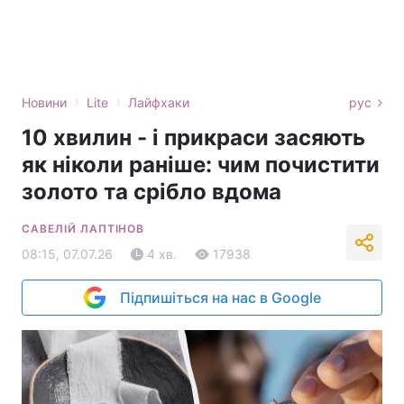
›
›
Новини
Lite
Лайфхаки
рус
10 хвилин - і прикраси засяють
як ніколи раніше: чим почистити
золото та срібло вдома
САВЕЛІЙ ЛАПТІНОВ
08:15, 07.07.26
4 хв.
17938
Підпишіться на нас в Google