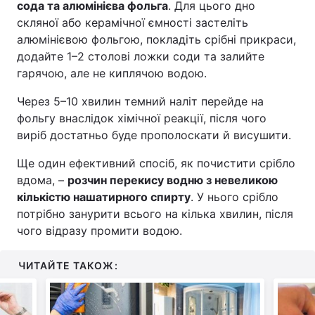
сода та алюмінієва фольга
. Для цього дно
скляної або керамічної ємності застеліть
алюмінієвою фольгою, покладіть срібні прикраси,
додайте 1–2 столові ложки соди та залийте
гарячою, але не киплячою водою.
Через 5–10 хвилин темний наліт перейде на
фольгу внаслідок хімічної реакції, після чого
виріб достатньо буде прополоскати й висушити.
Ще один ефективний спосіб, як почистити срібло
вдома, –
розчин перекису водню з невеликою
кількістю нашатирного спирту
. У нього срібло
потрібно занурити всього на кілька хвилин, після
чого відразу промити водою.
ЧИТАЙТЕ ТАКОЖ: