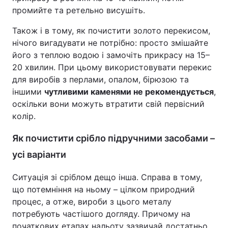
промийте та ретельно висушіть.
Також і в тому, як почистити золото перекисом,
нічого вигадувати не потрібно: просто змішайте
його з теплою водою і замочіть прикрасу на 15–
20 хвилин. При цьому використовувати перекис
для виробів з перлами, опалом, бірюзою та
іншими
чутливими каменями не рекомендується
,
оскільки вони можуть втратити свій первісний
колір.
Як почистити срібло підручними засобами –
усі варіанти
Ситуація зі сріблом дещо інша. Справа в тому,
що потемніння на ньому – цілком природний
процес, а отже, вироби з цього металу
потребують частішого догляду. Причому на
початкових етапах нальоту зазвичай достатньо