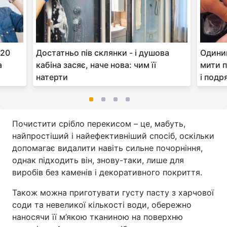
 20
Достатньо пів склянки - і душова
Одини
а
кабіна засяє, наче нова: чим її
мити п
натерти
і подр
Почистити срібло перекисом – це, мабуть,
найпростіший і найефективніший спосіб, оскільки
допомагає видалити навіть сильне почорніння,
однак підходить він, знову-таки, лише для
виробів без каменів і декоративного покриття.
Також можна приготувати густу пасту з харчової
соди та невеликої кількості води, обережно
наносячи її м’якою тканиною на поверхню