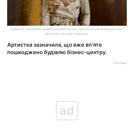
Камалія показала зруйнований бізнес-центр після атаки росіян /
фото інстаграм Камалія
Артистка зазначила, що вже вп'яте
пошкоджено будівлю бізнес-центру.
Реклама
ad