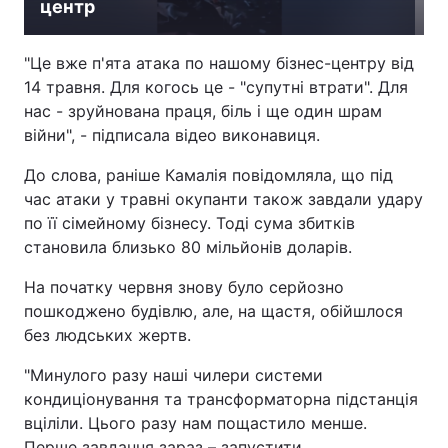
центр
Лонгріди
"Це вже п'ята атака по нашому бізнес-центру від
14 травня. Для когось це - "супутні втрати". Для
Відео з Youtube
Статті
нас - зруйнована праця, біль і ще один шрам
війни", - підписала відео виконавиця.
Інтерв'ю
Думки
До слова, раніше Камалія повідомляла, що під
Архів
Вакансії
час атаки у травні окупанти також завдали удару
по її сімейному бізнесу. Тоді сума збитків
Контакти
становила близько 80 мільйонів доларів.
Послуги
На початку червня знову було серйозно
пошкоджено будівлю, але, на щастя, обійшлося
без людських жертв.
"Минулого разу наші чилери системи
кондиціонування та трансформаторна підстанція
вціліли. Цього разу нам пощастило менше.
Перше завдання зараз – запустити