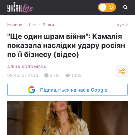
›
›
Новини
Lite
Зірки
рус
"Ще один шрам війни": Камалія
показала наслідки удару росіян
по її бізнесу (відео)
АЛІНА КОЛОМІЄЦЬ
09:45, 07.07.26
2 хв.
1002
Підпишіться на нас в Google