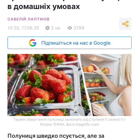
в домашніх умовах
САВЕЛІЙ ЛАПТІНОВ
10:30, 17.06.26
3 хв.
3789
Підпишіться на нас в Google
Термін зберігання полуниці залежить від ступеня її свіжості /
Колаж УНІАН, фото magnific.com
Полуниця швидко псується, але за