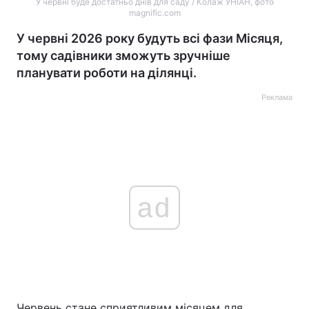
У червні буде достатньо днів для саду / Колаж УНІАН, фото
magnific.com
У червні 2026 року будуть всі фази Місяця,
тому садівники зможуть зручніше
планувати роботи на ділянці.
Реклама
ad
Червень стане сприятливим місяцем для