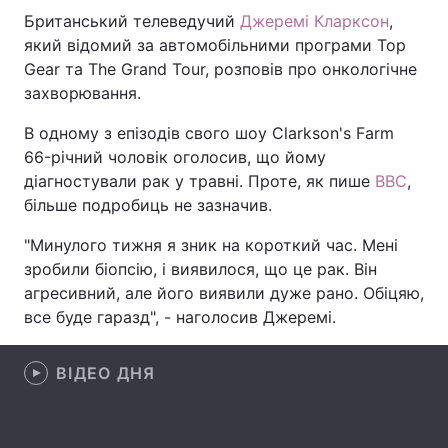
Британський телеведучий
Джеремі Кларксон
,
який відомий за автомобільними програми Top
Gear та The Grand Tour, розповів про онкологічне
Головна
Війна
захворювання.
Україна
Політика
В одному з епізодів свого шоу Clarkson's Farm
66-річний чоловік оголосив, що йому
Економіка
Світ
діагностували рак у травні. Проте, як пише
ВВС
,
більше подробиць не зазначив.
Спорт
Наука
"Минулого тижня я зник на короткий час. Мені
Техно і зв'язок
Лайт
зробили біопсію, і виявилося, що це рак. Він
агресивний, але його виявили дуже рано. Обіцяю,
Зброя
Інциденти
все буде гаразд", - наголосив Джеремі.
Здоров'я
Туризм
ВІДЕО ДНЯ
Цікавинки
Погода
Екологія
Регіони