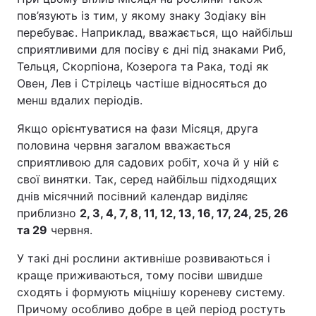
пов’язують із тим, у якому знаку Зодіаку він
перебуває. Наприклад, вважається, що найбільш
сприятливими для посіву є дні під знаками Риб,
Тельця, Скорпіона, Козерога та Рака, тоді як
Овен, Лев і Стрілець частіше відносяться до
менш вдалих періодів.
Якщо орієнтуватися на фази Місяця, друга
половина червня загалом вважається
сприятливою для садових робіт, хоча й у ній є
свої винятки. Так, серед найбільш підходящих
днів місячний посівний календар виділяє
приблизно
2, 3, 4, 7, 8, 11, 12, 13, 16, 17, 24, 25, 26
та 29
червня.
У такі дні рослини активніше розвиваються і
краще приживаються, тому посіви швидше
сходять і формують міцнішу кореневу систему.
Причому особливо добре в цей період ростуть