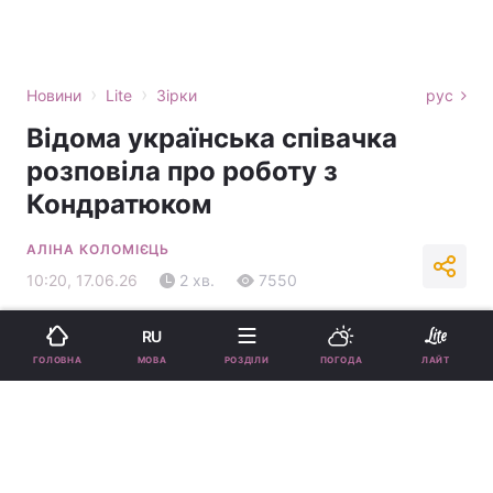
›
›
Новини
Lite
Зірки
рус
Відома українська співачка
розповіла про роботу з
Кондратюком
АЛІНА КОЛОМІЄЦЬ
10:20, 17.06.26
2 хв.
7550
Підпишіться на нас в Google
RU
МОВА
ГОЛОВНА
РОЗДІЛИ
ПОГОДА
ЛАЙТ