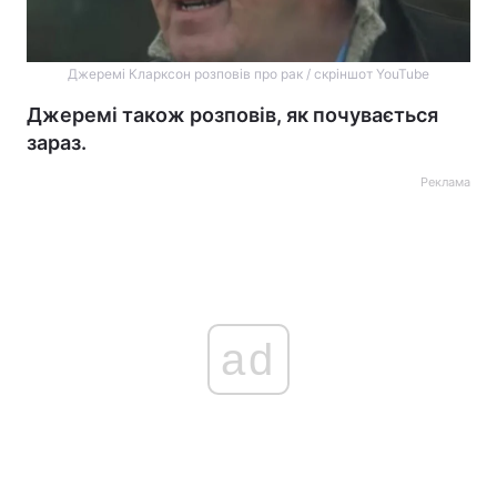
Джеремі Кларксон розповів про рак / скріншот YouTube
Джеремі також розповів, як почувається
зараз.
Реклама
ad