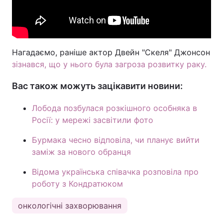
Нагадаємо, раніше актор Двейн "Скеля" Джонсон
зізнався, що у нього була загроза розвитку раку.
Вас також можуть зацікавити новини:
Лобода позбулася розкішного особняка в
Росії: у мережі засвітили фото
Бурмака чесно відповіла, чи планує вийти
заміж за нового обранця
Відома українська співачка розповіла про
роботу з Кондратюком
онкологічні захворювання