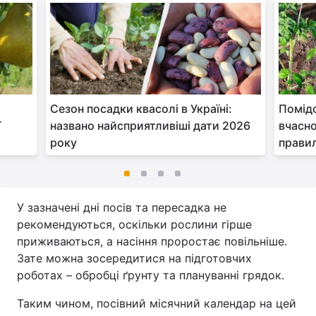
Сезон посадки квасолі в Україні:
Помід
ї
названо найсприятливіші дати 2026
вчасно 
року
прави
У зазначені дні посів та пересадка не
рекомендуються, оскільки рослини гірше
приживаються, а насіння проростає повільніше.
Зате можна зосередитися на підготовчих
роботах – обробці ґрунту та плануванні грядок.
Таким чином, посівний місячний календар на цей