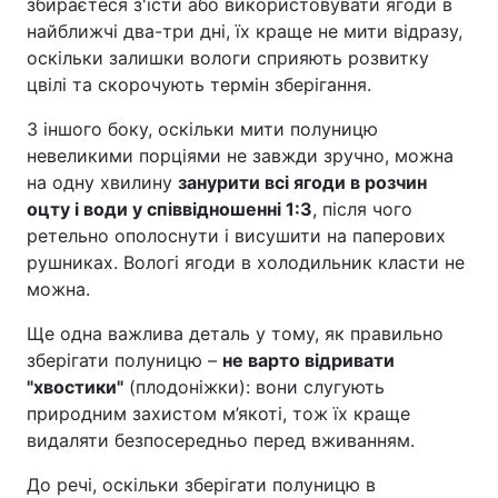
збираєтеся з'їсти або використовувати ягоди в
найближчі два-три дні, їх краще не мити відразу,
оскільки залишки вологи сприяють розвитку
цвілі та скорочують термін зберігання.
З іншого боку, оскільки мити полуницю
невеликими порціями не завжди зручно, можна
на одну хвилину
занурити всі ягоди в розчин
оцту і води у співвідношенні 1:3
, після чого
ретельно ополоснути і висушити на паперових
рушниках. Вологі ягоди в холодильник класти не
можна.
Ще одна важлива деталь у тому, як правильно
зберігати полуницю –
не варто відривати
"хвостики"
(плодоніжки): вони слугують
природним захистом м’якоті, тож їх краще
видаляти безпосередньо перед вживанням.
До речі, оскільки зберігати полуницю в