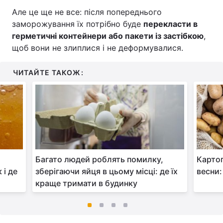
Але це ще не все: після попереднього
заморожування їх потрібно буде
перекласти в
герметичні контейнери або пакети із застібкою
,
щоб вони не злиплися і не деформувалися.
ЧИТАЙТЕ ТАКОЖ:
Багато людей роблять помилку,
Картоп
 і де
зберігаючи яйця в цьому місці: де їх
весни:
краще тримати в будинку