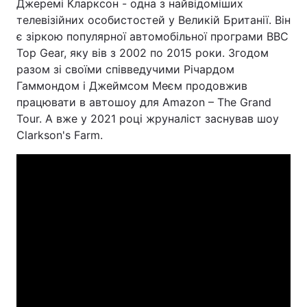
Джеремі Кларксон - одна з найвідоміших
телевізійних особистостей у Великій Британії. Він
Тема оформлення
є зіркою популярної автомобільної програми BBC
Top Gear, яку вів з 2002 по 2015 роки. Згодом
разом зі своїми співведучими Річардом
Гаммондом і Джеймсом Меєм продовжив
працювати в автошоу для Amazon – The Grand
Tour. А вже у 2021 році жруналіст заснував шоу
Clarkson's Farm.