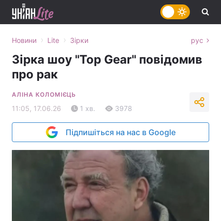
›
›
Новини
Lite
Зірки
рус
Зірка шоу "Top Gear" повідомив
про рак
АЛІНА КОЛОМІЄЦЬ
11:05, 17.06.26
1 хв.
3978
Підпишіться на нас в Google