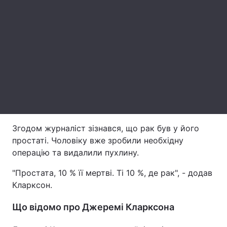
Лонгріди
Відео з Youtube
Статті
Інтерв'ю
Думки
Архів
Вакансії
Контакти
Згодом журналіст зізнався, що рак був у його
Послуги
простаті. Чоловіку вже зробили необхідну
операцію та видалили пухлину.
"Простата, 10 % її мертві. Ті 10 %, де рак", - додав
Кларксон.
Що відомо про Джеремі Кларксона